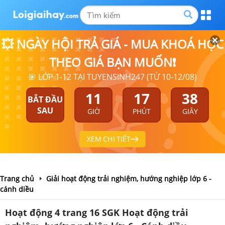
💥 NGÀY HỘI TRẢ GIÁ - MUA KHOÁ HỌC
THEO GIÁ BẠN MUỐN❗
🎯 LỚP 1-12 TẠI TUYENSINH247 (TỪ 10-12/08)
11
17
38
BẮT ĐẦU
SAU
GIỜ
PHÚT
GIÂY
XEM CHI TIẾT
Trang chủ
Giải hoạt động trải nghiệm, hướng nghiệp lớp 6 -
cánh diều
Hoạt động 4 trang 16 SGK Hoạt động trải