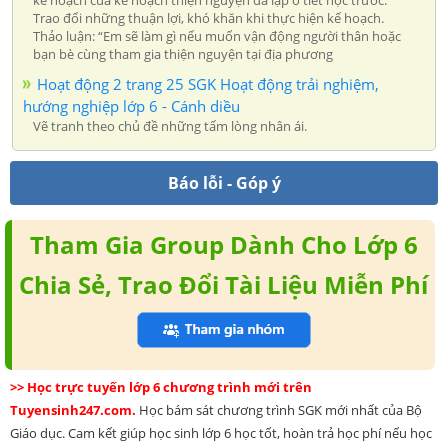
kế hoạch của kế hoạch thiện nguyện đã lập ở tiết học trước.
Trao đổi những thuận lợi, khó khăn khi thực hiện kế hoạch.
Thảo luận: “Em sẽ làm gì nếu muốn vận động người thân hoặc
bạn bè cùng tham gia thiện nguyện tại địa phương
Hoạt động 2 trang 25 SGK Hoạt động trải nghiệm,
hướng nghiệp lớp 6 - Cánh diều
Vẽ tranh theo chủ đề những tấm lòng nhân ái.
Báo lỗi - Góp ý
Tham Gia Group Dành Cho Lớp 6
Chia Sẻ, Trao Đổi Tài Liệu Miễn Phí
>> Học trực tuyến lớp 6 chương trình mới trên
Tuyensinh247.com.
Học bám sát chương trình SGK mới nhất của Bộ
Giáo dục. Cam kết giúp học sinh lớp 6 học tốt, hoàn trả học phí nếu học