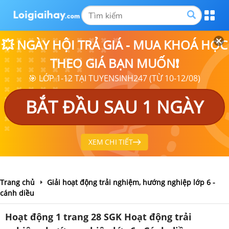
💥 NGÀY HỘI TRẢ GIÁ - MUA KHOÁ HỌC
THEO GIÁ BẠN MUỐN❗
🎯 LỚP 1-12 TẠI TUYENSINH247 (TỪ 10-12/08)
BẮT ĐẦU SAU 1 NGÀY
XEM CHI TIẾT
Trang chủ
Giải hoạt động trải nghiệm, hướng nghiệp lớp 6 -
cánh diều
Hoạt động 1 trang 28 SGK Hoạt động trải