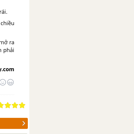
ái.
 chiều
 mở ra
n phải
y.com