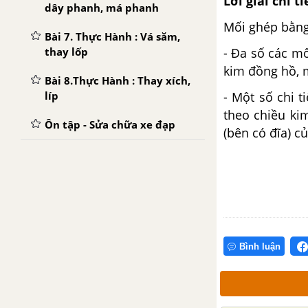
Lời giải chi ti
dây phanh, má phanh
Mối ghép bằng 
Bài 7. Thực Hành : Vá săm,
- Đa số các mố
thay lốp
kim đồng hồ, 
Bài 8.Thực Hành : Thay xích,
- Một số chi t
líp
theo chiều ki
Ôn tập - Sửa chữa xe đạp
(bên có đĩa) củ
Bình luận