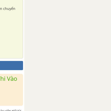
òn chuyển
hi Vào
iáo viên giỏi từ