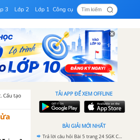
p 3
Lớp 2
Lớp 1
Công cụ
TẢI APP ĐỂ XEM OFFLINE
2. Cấu tạo
Sửa
BÀI GIẢI MỚI NHẤT
Trả lời câu hỏi Bài 5 trang 24 SGK Công nghệ 9 - Sửa chữa xe đạp