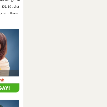
ện Đề. Bứt phá
học sinh tham