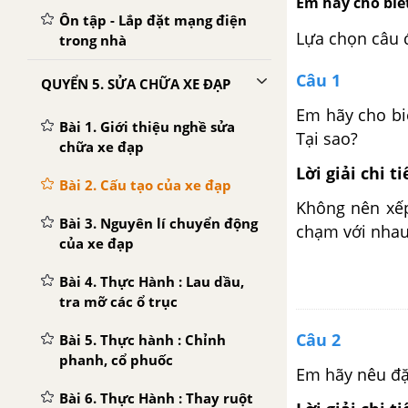
Em hãy cho biết
Ôn tập - Lắp đặt mạng điện
Lựa chọn câu 
trong nhà
Câu 1
QUYỂN 5. SỬA CHỮA XE ĐẠP
Em hãy cho biế
Bài 1. Giới thiệu nghề sửa
Tại sao?
chữa xe đạp
Lời giải chi ti
Bài 2. Cấu tạo của xe đạp
Không nên xếp
Bài 3. Nguyên lí chuyển động
chạm với nhau
của xe đạp
Bài 4. Thực Hành : Lau dầu,
tra mỡ các ổ trục
Câu 2
Bài 5. Thực hành : Chỉnh
phanh, cổ phuốc
Em hãy nêu đặ
Bài 6. Thực Hành : Thay ruột