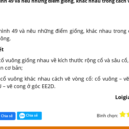
ình 49 và nêu những điểm giống, khác nhau trong cách 
hình 49 và nêu những điểm giống, khác nhau trong 
uông.
ết
cổ vuông giống nhau về kích thước rộng cổ và sâu cổ
òn cơ bản;
 cổ vuông khác nhau cách vẽ vòng cổ: cổ vuông – vẽ
 – vẽ cong ở góc EE2D.
Loig
Bình chọn:
Chia sẻ
Chia sẻ