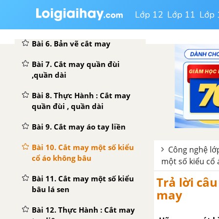
dưỡng và sửa chữa máy may
Lớp 12
Lớp 11
Lớp 
Bài 5. Các đường may cơ bản
Bài 6. Bản vẽ cắt may
Bài 7. Cắt may quần đùi
,quần dài
Bài 8. Thực Hành : Cắt may
quần đùi , quần dài
Bài 9. Cắt may áo tay liền
Bài 10. Cắt may một số kiểu
Công nghệ lớp
cổ áo không bâu
một số kiểu cổ
Bài 11. Cắt may một số kiểu
Trả lời câ
bâu lá sen
may
Bài 12. Thực Hành : Cắt may