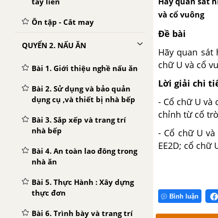
Hãy quan sát h
tay liên
và cổ vuông
Ôn tập - Cắt may
Đề bài
QUYỂN 2. NẤU ĂN
Hãy quan sát 
chữ U và cổ v
Bài 1. Giới thiệu nghề nấu ăn
Lời giải chi ti
Bài 2. Sử dụng và bảo quản
dụng cụ ,và thiết bị nhà bếp
- Cổ chữ U và 
chỉnh từ cổ tr
Bài 3. Sắp xếp và trang trí
nhà bếp
- Cổ chữ U và
EE2D; cổ chữ U
Bài 4. An toàn lao đông trong
nhà ăn
Bài 5. Thực Hành : Xây dựng
thực đơn
Bình luận
Bài 6. Trình bày và trang trí