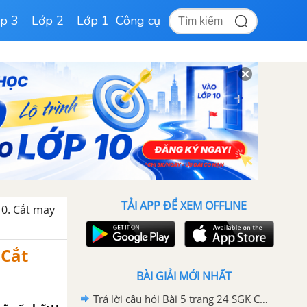
p 3
Lớp 2
Lớp 1
Công cụ
TẢI APP ĐỂ XEM OFFLINE
10. Cắt may
 Cắt
BÀI GIẢI MỚI NHẤT
Trả lời câu hỏi Bài 5 trang 24 SGK Công nghệ 9 - Sửa chữa xe đạp