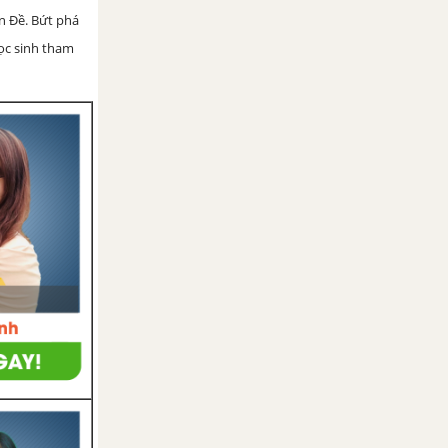
ện Đề. Bứt phá
học sinh tham