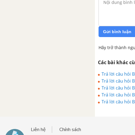
Bài 15. Thực Hành : Làm xirô
quả
Ôn tập - Trồng cây ăn quả
Gửi bình luận
QUYỂN 4. LẮP ĐẶT MẠNG ĐIỆN TRONG NHÀ
Hãy trở thành ngư
Bài 1. Giới thiệu về nghề
điện dân dụng
Các bài khác c
Bài 2. Vật liệu dùng trong
Trả lời câu hỏi
lắp đặt mạng điện trong nhà
Trả lời câu hỏi
Trả lời câu hỏi
Bài 3. Dụng cụ dùng trong
Trả lời câu hỏi
lắp đặt mạng điện
Trả lời câu hỏi
Bài 4. Thực hành: Sử dụng
đồng hồ đo điện
Liên hệ
Chính sách
Bài 5.Thực Hành: Nối dây