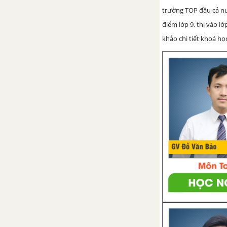
trường TOP đầu cả nướ
Bài 1. Giới thiệu nghề trồng
điểm lớp 9, thi vào l
cây ăn quả
khảo chi tiết khoá học
Bài 2. Một số vấn đề chung
về cây ăn quả
Bài 3. Các phương pháp
nhân giống cây ăn quả
Bài 4. Thực Hành : Giâm
cành
Bài 5. Thực Hành : Chiết
cành
Bài 6. Thực Hành : Ghép
Bài 7. Kỹ thuật trồng cây ăn
quả có múi (