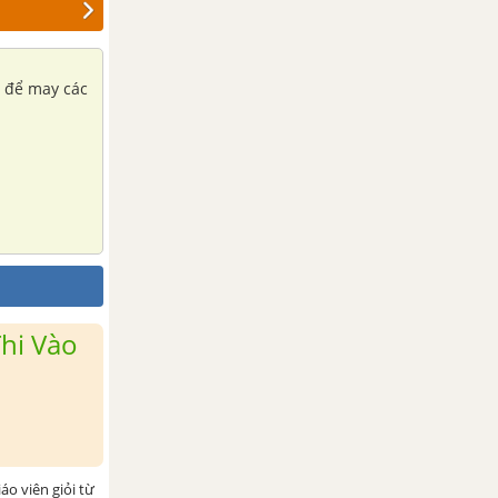
g để may các
hi Vào
iáo viên giỏi từ