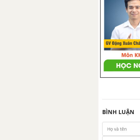
cam,chanh,quýt,bưởi..)
Bài 8. Kỹ thuật trồng cây
nhãn
Bài 9. Kỹ thuật trồng cây vải
Bài 10 . Kỹ thuật trồng cây
xoài
Bài 11. Kỹ thuật trồng cây
chôm chôm
Bài 12. Nhận biết một số loại
sâu , bệnh hại cây ăn quả
Bài 13. Thực Hành : Trồng
BÌNH LUẬN
cây ăn quả
Bài 14. Thực hành : Bón
phân thúc cho cây ăn quả