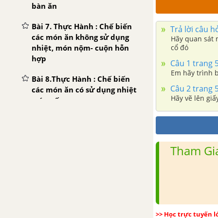
bàn ăn
Bài 7. Thực Hành : Chế biến
Trả lời câu h
các món ăn không sử dụng
Hãy quan sát 
cổ đó
nhiệt, món nộm- cuộn hỗn
hợp
Câu 1 trang 
Em hãy trình b
Bài 8.Thực Hành : Chế biến
Câu 2 trang 
các món ăn có sử dụng nhiệt
Hãy vẽ lên giấ
,nón nấu
Bài 9. Thực Hành : Món hấp
Bài 10. Thực Hành : Món rán
Tham Gia
Bài 11. Thực Hành : Món xào
Bài 12. Thực Hành : Món
nướng
>> Học trực tuyến 
QUYỂN 3. TRỒNG CÂY ĂN QUẢ