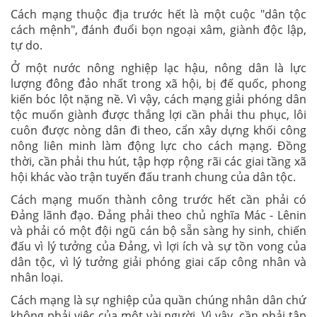
Cách mạng thuộc địa trước hết là một cuộc "dân tộc
cách mệnh", đánh đuổi bọn ngoại xâm, giành độc lập,
tự do.
Ở một nước nông nghiệp lạc hậu, nông dân là lực
lượng đông đảo nhất trong xã hội, bị đế quốc, phong
kiến bóc lột nặng nề. Vì vậy, cách mạng giải phóng dân
tộc muốn giành được thắng lợi cần phải thu phục, lôi
cuôn được nòng dân đi theo, cẩn xây dựng khối công
nông liên minh làm động lực cho cách mạng. Đồng
thời, cần phải thu hút, tập hợp rộng rãi các giai tầng xã
hội khác vào trận tuyến đấu tranh chung của dân tộc.
Cách mạng muốn thành công trước hết cần phải có
Đảng lãnh đạo. Đảng phải theo chủ nghĩa Mác - Lênin
và phải có một đội ngũ cán bộ sẵn sàng hy sinh, chiến
đấu vì lý tưởng của Đảng, vì lợi ích và sự tồn vong của
dân tộc, vì lý tưởng giải phóng giai cấp công nhân và
nhân loại.
Cách mạng là sự nghiệp của quần chúng nhân dân chứ
không phải việc của một vài người. Vì vậy, cần phải tập