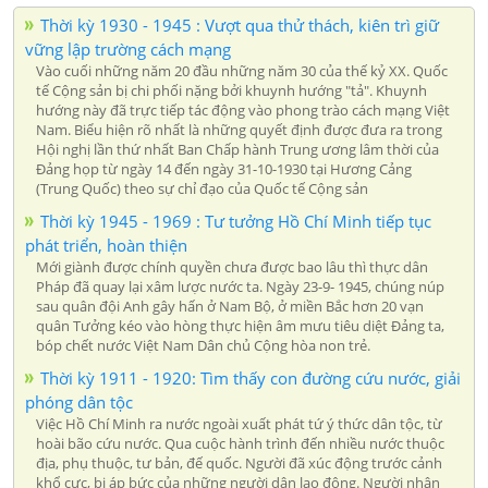
Thời kỳ 1930 - 1945 : Vượt qua thử thách, kiên trì giữ
vững lập trường cách mạng
Vào cuối những năm 20 đầu những năm 30 của thế kỷ XX. Quốc
tế Cộng sản bị chi phối nặng bởi khuynh hướng "tả". Khuynh
hướng này đã trực tiếp tác động vào phong trào cách mạng Việt
Nam. Biểu hiện rõ nhất là những quyết định được đưa ra trong
Hội nghị lần thứ nhất Ban Chấp hành Trung ương lâm thời của
Đảng họp từ ngày 14 đến ngày 31-10-1930 tại Hương Cảng
(Trung Quốc) theo sự chỉ đạo của Quốc tế Cộng sản
Thời kỳ 1945 - 1969 : Tư tưởng Hồ Chí Minh tiếp tục
phát triển, hoàn thiện
Mới giành được chính quyền chưa được bao lâu thì thực dân
Pháp đã quay lại xâm lược nước ta. Ngày 23-9- 1945, chúng núp
sau quân đội Anh gây hấn ở Nam Bộ, ở miền Bắc hơn 20 vạn
quân Tưởng kéo vào hòng thực hiện âm mưu tiêu diệt Đảng ta,
bóp chết nước Việt Nam Dân chủ Cộng hòa non trẻ.
Thời kỳ 1911 - 1920: Tìm thấy con đường cứu nước, giải
phóng dân tộc
Việc Hồ Chí Minh ra nước ngoài xuất phát tứ ý thức dân tộc, từ
hoài bão cứu nước. Qua cuộc hành trình đến nhiều nước thuộc
địa, phụ thuộc, tư bản, đế quốc. Người đã xúc động trước cảnh
khổ cực, bị áp bức của những người dân lao động. Người nhận