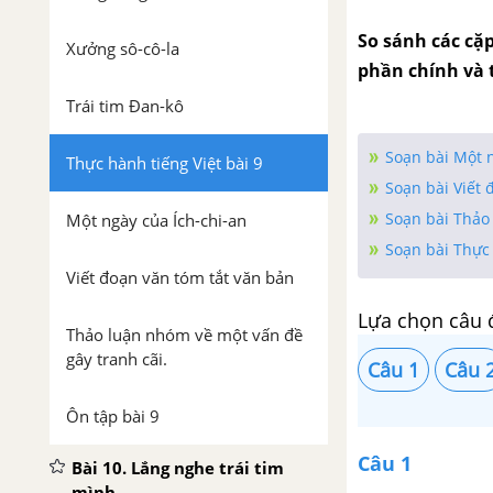
So sánh các cặ
Xưởng sô-cô-la
phần chính và 
Trái tim Đan-kô
Soạn bài Một n
Thực hành tiếng Việt bài 9
Soạn bài Viết 
Soạn bài Thảo 
Một ngày của Ích-chi-an
Soạn bài Thực
Viết đoạn văn tóm tắt văn bản
Lựa chọn câu 
Thảo luận nhóm về một vấn đề
gây tranh cãi.
Câu 1
Câu 
Ôn tập bài 9
Câu 1
Bài 10. Lắng nghe trái tim
mình