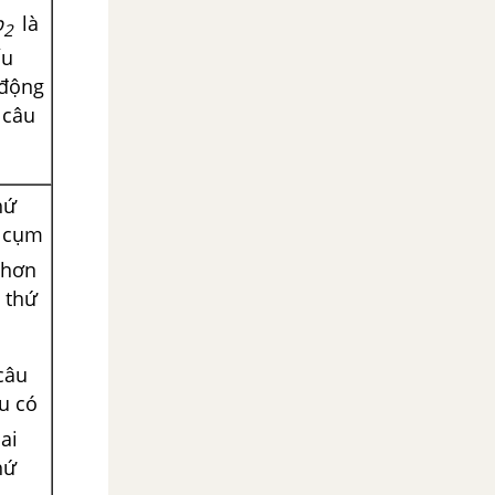
b
là
2
́u
 động
g câu
hứ
t cụm
p hơn
 thứ
 câu
u có
hai
hứ