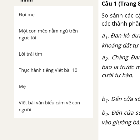
Câu 1 (Trang 
Đợi mẹ
So sánh các c
các thành phầ
Một con mèo nằm ngủ trên
a
. Đan-kô đư
1
ngực tôi
khoảng đất tự 
Lời trái tim
a
. Chàng Đa
2
bao la trước m
Thực hành tiếng Việt bài 10
cười tự hào.
Mẹ
b
. Đến cửa sổ
1
Viết bài văn biểu cảm về con
người
b
. Đến cửa s
2
vào giường bà
Trình bày ý kiến về một vấn đề
trong đời sống