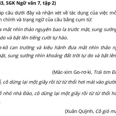
83, SGK Ngữ văn 7, tập 2)
ặp câu dưới đây và nhận xét về tác dụng của việc m
n chính và trạng ngữ của câu bằng cụm từ:
a mắt nhìn thảo nguyên bao la trước mặt, sung sướn
do và bật lên tiếng cười tự hào.
n-kô can trường và kiêu hãnh đưa mắt nhìn thảo 
ặt, sung sướng nhìn khoảng đất trời tự do và bật lên
(Mác-xim Go-rơ-ki,
Trái tim 
, cô dừng lại một giây rồi từ từ thổi hơi mát vào giườ
ổ nhỏ nhà Đào, cô dừng lại một giây rồi từ từ thổi h
.
(Xuân Quỳnh,
Cô gió mâ