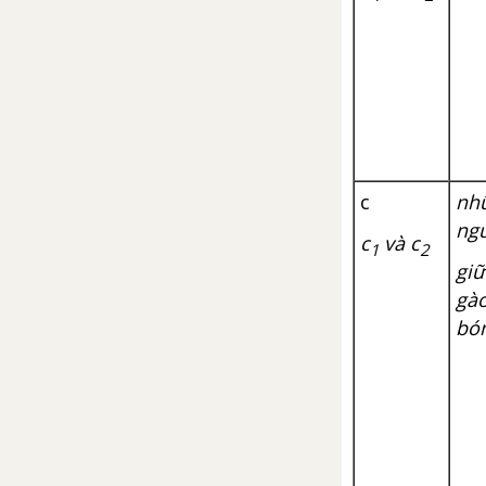
c
như
ngư
c
và c
1
2
giư
gà
bón