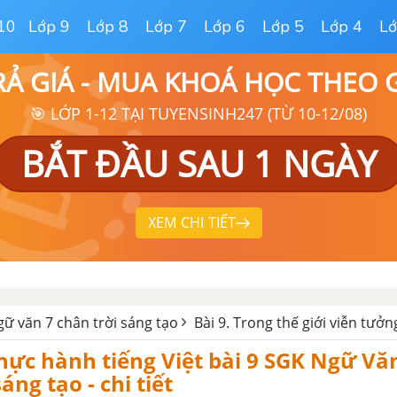
10
Lớp 9
Lớp 8
Lớp 7
Lớp 6
Lớp 5
Lớp 4
Lớ
RẢ GIÁ - MUA KHOÁ HỌC THEO
🎯 LỚP 1-12 TẠI TUYENSINH247 (TỪ 10-12/08)
BẮT ĐẦU SAU 1 NGÀY
XEM CHI TIẾT
ữ văn 7 chân trời sáng tạo
Bài 9. Trong thế giới viễn tưởn
hực hành tiếng Việt bài 9 SGK Ngữ Văn
́ng tạo - chi tiết