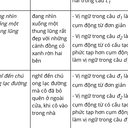
hai trong câu
c
1
g nhìn
đang nhìn
- Vị ngữ trong câu
d
la
1
́ng một
xuống một
cụm động từ đơn giản
ng lũng
thung lũng rất
- Vị ngữ trong câu
d
la
2
đẹp với những
cụm động từ có cấu tạ
cánh đồng cỏ
phức tạp hơn cụm động
xanh rờn hai
làm vị ngữ trong câu
d
bên
ĩ đến chú
nghĩ đến chú
- Vị ngữ trong câu
đ
la
1
 lạc đường
ong lạc đường
cụm động từ đơn giản
mà cô đã bỏ
- Vị ngữ trong câu
đ
la
2
quên ở ngoài
cụm động từ có cấu tạ
cửa, khi cô vào
phức tạp hơn cụm động
trong nhà
làm vị ngữ trong câu
đ