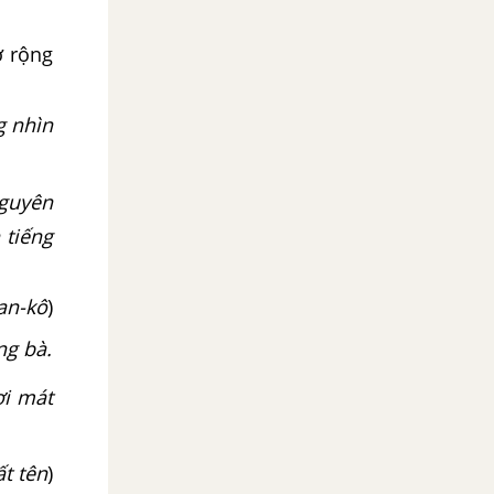
ở rộng
g nhìn
nguyên
 tiếng
Đan-kô
)
ng bà.
ơi mát
́t tên
)