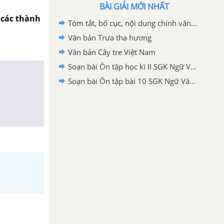
BÀI GIẢI MỚI NHẤT
 các thành
Tóm tắt, bố cục, nội dung chính văn bản Em bé thông minh - nhân vật kết tinh trí tuệ dân gian
Văn bản Trưa tha hương
Văn bản Cây tre Việt Nam
Soạn bài Ôn tập học kì II SGK Ngữ Văn 7 tập 2 Chân trời sáng tạo - chi tiết
Soạn bài Ôn tập bài 10 SGK Ngữ Văn 7 tập 2 Chân trời sáng tạo - chi tiết