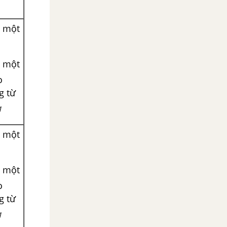
̀ một
̀ một
o
 từ
1
̀ một
̀ một
o
 từ
1