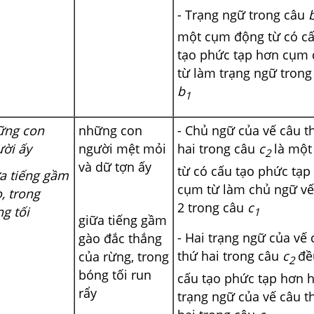
- Trạng ngữ trong câu
một cụm động từ có câ
tạo phức tạp hơn cụm
từ làm trạng ngữ tron
b
1
̃ng con
những con
- Chủ ngữ của vế câu t
ời ấy
người mệt mỏi
hai trong câu
c
là mộ
2
và dữ tợn ấy
từ có cấu tạo phức tạ
̃a tiếng gầm
cụm từ làm chủ ngữ vế
o, trong
2 trong câu
c
g tối
1
giữa tiếng gầm
- Hai trạng ngữ của vế
gào đắc thắng
thứ hai trong câu
c
đề
của rừng, trong
2
bóng tối run
cấu tạo phức tạp hơn 
rẩy
trạng ngữ của vế câu t