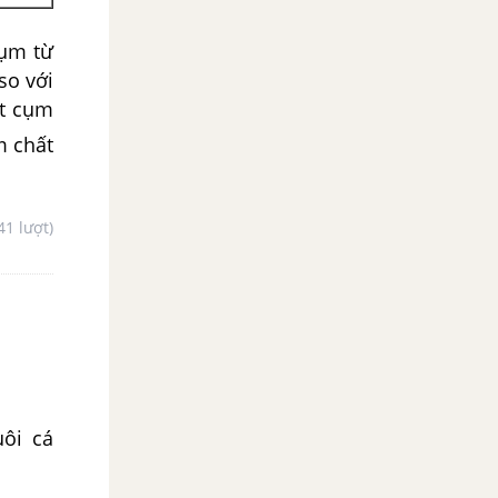
ụm từ
so với
̣t cụm
m chất
41 lượt)
ôi cá