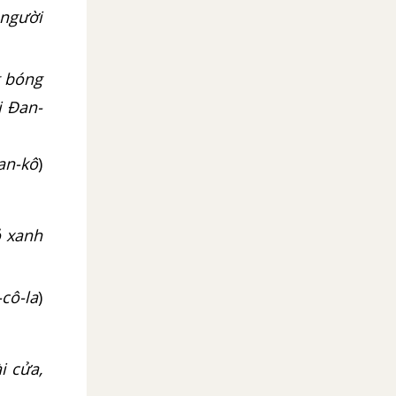
 người
g bóng
i Đan-
Đan-kô
)
ỏ xanh
-cô-la
)
i cửa,