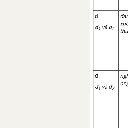
d
đan
xuô
d
và d
1
2
thu
đ
ngh
ong
đ
và đ
1
2