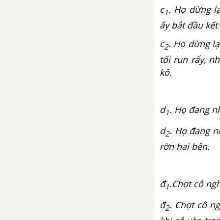
c
. Họ dừng l
1
Ôn tập bài 10
ấy bắt đầu kết
Ôn tập học kì II
c
. Họ dừng lạ
2
tối run rẩy, 
kô.
d
. Họ đang n
1
d
. Họ đang n
2
rờn hai bên.
đ
.Chợt cô ng
1
đ
. Chợt cô n
2