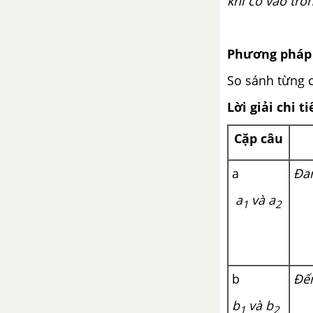
khi cô vào tro
Phương pháp 
So sánh từng c
Lời giải chi ti
Cặp câu
a
Đa
a
và a
1
2
b
Đế
b
và b
1
2