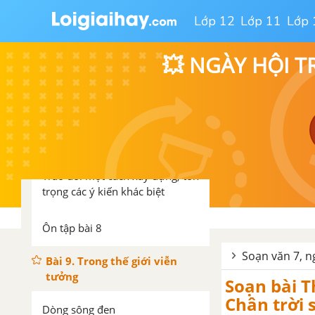
Lớp 12
Lớp 11
Lớp 
Hương khúc
💥 NGÀY HỘI T
Thực hành tiếng Việt bài 8
Kéo co
Viết văn bản tường trình
Trao đổi một cách xây dựng, tôn
trọng các ý kiến khác biệt
Ôn tập bài 8
Soạn văn 7, ng
Bài 9. Trong thế giới viễn
tưởng
Soạn bài T
Chân trời sa
Dòng sông đen