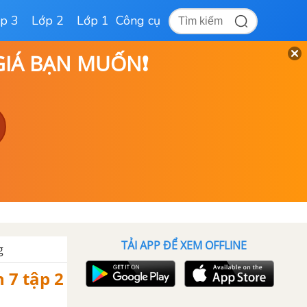
p 3
Lớp 2
Lớp 1
Công cụ
 GIÁ BẠN MUỐN❗
TẢI APP ĐỂ XEM OFFLINE
g
 7 tập 2