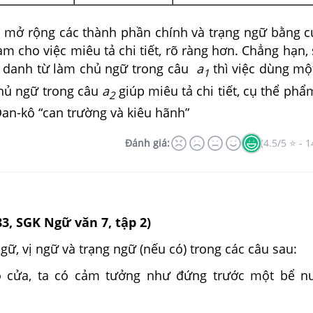
c mở rộng các thành phần chính và trạng ngữ bằng c
àm cho việc miêu tả chi tiết, rõ ràng hơn. Chẳng hạn, 
t danh từ làm chủ ngữ trong câu
a
thì việc dùng mô
1
hủ ngữ trong câu
a
giúp miêu tả chi tiết, cụ thể phẩ
2
Đan-kô “can trường và kiêu hãnh”
Đánh giá:
(4.5/5 ⭐ - 1
83, SGK Ngữ văn 7, tập 2)
gữ, vị ngữ và trạng ngữ (nếu có) trong các câu sau:
ô cửa, ta có cảm tưởng như đứng trước một bể nu