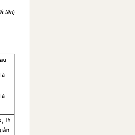
́t tên
)
hau
là
là
b
là
1
iản