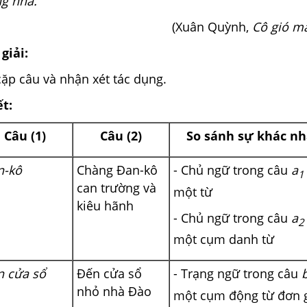
ng nhà.
(Xuân Quỳnh,
Cô gió mâ
giải:
ặp câu và nhận xét tác dụng.
ết:
Câu (1)
Câu (2)
So sánh sự khác n
n-kô
Chàng Đan-kô
- Chủ ngữ trong câu
a
1
can trường và
một từ
kiêu hãnh
- Chủ ngữ trong câu
a
2
một cụm danh từ
n cửa sổ
Đến cửa sổ
- Trạng ngữ trong câu
nhỏ nhà Đào
một cụm động từ đơn g