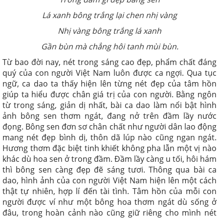
Lá xanh bông trắng lại chen nhị vàng
Nhị vàng bông trắng lá xanh
Gần bùn mà chẳng hôi tanh mùi bùn.
Từ bao đời nay, nét trong sáng cao đẹp, phẩm chất đáng
quý của con người Việt Nam luôn được ca ngợi. Qua tục
ngữ, ca dao ta thấy hiện lên từng nét đẹp của tâm hồn
giúp ta hiểu được chân giá trị của con người.
Bằng ngôn
từ trong sáng, giản dị nhất, bài ca dao làm nổi bật hình
ảnh bông sen thơm ngát, đang nở trên đầm lầy nước
đọng. Bông sen đơn sơ chân chất như người dân lao động
mang nét đẹp bình dị, thôn dã lúp nào cũng ngan ngát.
Hương thơm đặc biệt tinh khiết không pha lẫn một vị nào
khác dù hoa sen ở trong đầm. Đầm lầy càng u tối, hôi hám
thì bông sen càng đẹp đẽ sáng tươi. Thông qua bài ca
dao, hình ảnh của con người Việt Nam hiện lên một cách
thật tự nhiên, hợp lí đến tài tình. Tâm hồn của mỗi con
người được ví như một bông hoa thơm ngát dù sống ở
đâu, trong hoàn cảnh nào cũng giữ riêng cho mình nét