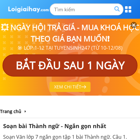
💥 NGÀY HỘI TRẢ GIÁ - MUA KHOÁ HỌC
THEO GIÁ BẠN MUỐN❗
🎯 LỚP 1-12 TẠI TUYENSINH247 (TỪ 10-12/08)
BẮT ĐẦU SAU 1 NGÀY
XEM CHI TIẾT
Trang chủ
Soạn bài Thành ngữ - Ngắn gọn nhất
Soạn Văn lớp 7 ngắn gọn tập 1 bài Thành ngữ. Câu 1.