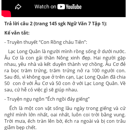
Trả lời câu 2 (trang 145 sgk Ngữ Văn 7 Tập 1):
Kể vắn tắt:
- Truyền thuyết “Con Rồng cháu Tiên”:
Lạc Long Quân là người mình rồng sống ở dưới nước.
Âu Cơ là con gái thần Nông xinh đẹp. Hai người gặp
nhau, yêu nhà và kết duyên thành vợ chồng. Âu Cơ đẻ
ra bọc trăm trứng, trăm trứng nở ra 100 người con.
Sau đó, vì không que ở trên cạn, Lạc Long Quân đã chia
50 con ở với Âu Cơ và 50 con ở với Lạc Long Quân. Về
sau, cứ hễ có việc gì sẽ giúp nhau.
- Truyện ngụ ngôn “Ếch ngồi đáy giếng”
Ếch là một con vật sống lâu ngày trong giếng và cứ
nghĩ mình lớn nhất, oai nhất, luôn coi trời bằng vung.
Trời mưa, ếch tràn lên bờ, ếch ra ngoài và bị con trâu
giẫm bẹp chết.