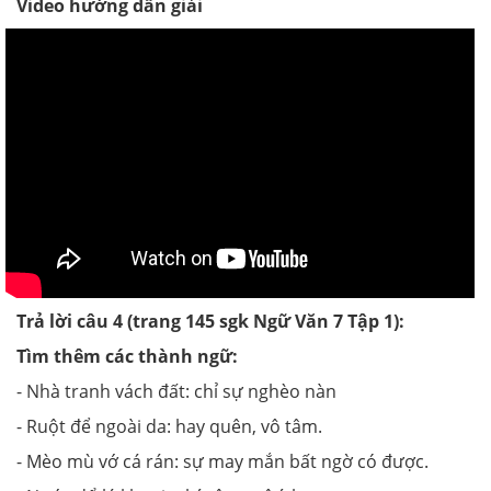
Video hướng dẫn giải
Trả lời câu 4 (trang 145 sgk Ngữ Văn 7 Tập 1):
Tìm thêm các thành ngữ:
- Nhà tranh vách đất: chỉ sự nghèo nàn
- Ruột để ngoài da: hay quên, vô tâm.
- Mèo mù vớ cá rán: sự may mắn bất ngờ có được.