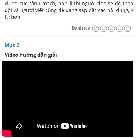
vì: bố cục rành mạch, hợp lí thì người đọc sẽ dễ theo
dõi và người viết cũng dễ dàng sắp đặt các nội dung, ý
tứ hơn.
Đánh giá:
Mục 2
Video hướng dẫn giải