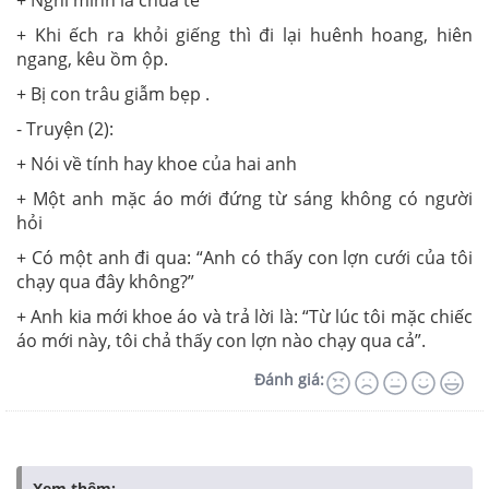
+ Nghĩ mình là chúa tể
+ Khi ếch ra khỏi giếng thì đi lại huênh hoang, hiên
ngang, kêu ồm ộp.
+ Bị con trâu giẫm bẹp .
- Truyện (2):
+ Nói về tính hay khoe của hai anh
+ Một anh mặc áo mới đứng từ sáng không có người
hỏi
+ Có một anh đi qua: “Anh có thấy con lợn cưới của tôi
chạy qua đây không?”
+ Anh kia mới khoe áo và trả lời là: “Từ lúc tôi mặc chiếc
áo mới này, tôi chả thấy con lợn nào chạy qua cả”.
Đánh giá:
Xem thêm: