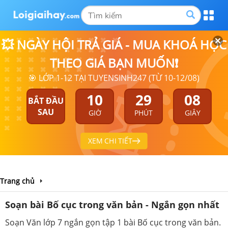
💥 NGÀY HỘI TRẢ GIÁ - MUA KHOÁ HỌC
THEO GIÁ BẠN MUỐN❗
🎯 LỚP 1-12 TẠI TUYENSINH247 (TỪ 10-12/08)
10
29
08
BẮT ĐẦU
SAU
GIỜ
PHÚT
GIÂY
XEM CHI TIẾT
Trang chủ
Soạn bài Bố cục trong văn bản - Ngắn gọn nhất
Soạn Văn lớp 7 ngắn gọn tập 1 bài Bố cục trong văn bản.