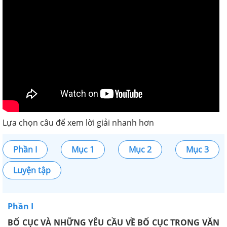
Lựa chọn câu để xem lời giải nhanh hơn
Phần I
Mục 1
Mục 2
Mục 3
Luyện tập
Phần I
BỐ CỤC VÀ NHỮNG YÊU CẦU VỀ BỐ CỤC TRONG VĂN