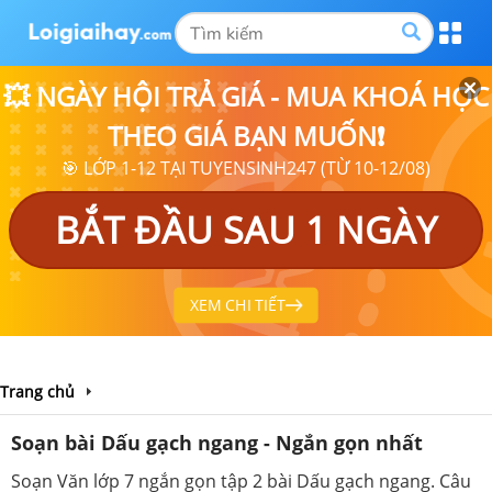
💥 NGÀY HỘI TRẢ GIÁ - MUA KHOÁ HỌC
THEO GIÁ BẠN MUỐN❗
🎯 LỚP 1-12 TẠI TUYENSINH247 (TỪ 10-12/08)
BẮT ĐẦU SAU 1 NGÀY
XEM CHI TIẾT
Trang chủ
Soạn bài Dấu gạch ngang - Ngắn gọn nhất
Soạn Văn lớp 7 ngắn gọn tập 2 bài Dấu gạch ngang. Câu