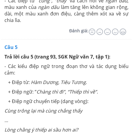
- Các điệp từ “
cùng”, “thấy
” và cách nói về
ngàn dâu
,
màu xanh của
ngàn dâu
làm tăng lên không gian rộng,
dài, một màu xanh đơn điệu, càng thêm xót xa về sự
chia lìa.
Đánh giá:
Câu 5
Trả lời câu 5 (trang 93, SGK Ngữ văn 7, tập 1):
- Các kiểu điệp ngữ trong đoạn thơ và tác dụng biểu
cảm:
+ Điệp từ:
Hàm Dương, Tiêu Tương
.
+ Điệp ngữ: “
Chàng thì đi”, “Thiếp thì về”
.
+ Điệp ngữ chuyển tiếp (dạng vòng):
Cùng trông lại mà cùng chẳng thấy
…
Lòng chằng ý thiếp ai sầu hơn ai?