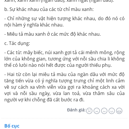
xanh, xanh xanh (ngàn dâu), xanh ngắt (ngàn dâu).
b. Sự khác nhau của các từ chỉ màu xanh:
- Chỉ những sự vật hiện tượng khác nhau, do đó nó có
nội hàm ý nghĩa khác nhau.
- Miêu tả màu xanh ở các mức độ khác nhau.
c. Tác dụng:
- Các từ: mây biếc, núi xanh gợi tả cái mênh mông, rộng
lớn của không gian, tương ứng với nỗi sầu chia li không
thể có lưòi nào nói hết được của người thiếu phụ.
- Hai từ còn lại miêu tả màu của ngàn dâu với mức độ
tăng tiến vừa có ý nghĩa tượng trưng chỉ một linh cảm
về sự cách xa vĩnh viễn vừa gợi ra khoảng cách xa vời
vợi và nỗi sầu ngày, vừa lan toả, vừa thẳm sâu của
người vợ khi chỗng đã cất bước ra đi.
Đánh giá:
Bố cục