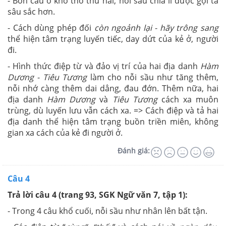
- Bốn câu ở khổ thơ thứ hai, nỗi sầu chia li được gợi tả
sâu sắc hơn.
- Cách dùng phép đối
còn ngoảnh lại - hãy trông sang
thể hiện tâm trạng luyến tiếc, day dứt của kẻ ở, người
đi.
- Hình thức điệp từ và đảo vị trí của hai địa danh
Hàm
Dương - Tiêu Tương
làm cho nỗi sầu như tăng thêm,
nỗi nhớ càng thêm dai dẳng, đau đớn. Thêm nữa, h
ai
địa danh
Hàm Dương
và
Tiêu Tương
cách xa muôn
trùng, dù luyến lưu vẫn cách xa.
=> Cách điệp và tả hai
địa danh thể hiện tâm trạng buồn triền miên, không
gian xa cách của kẻ đi người ở.
Đánh giá:
Câu 4
Trả lời câu 4 (trang 93, SGK Ngữ văn 7, tập 1):
- Trong 4 câu khổ cuối, nỗi sầu như nhân lên bất tận.