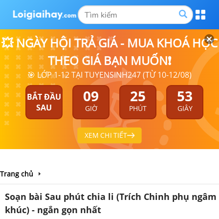
💥 NGÀY HỘI TRẢ GIÁ - MUA KHOÁ HỌC
THEO GIÁ BẠN MUỐN❗
🎯 LỚP 1-12 TẠI TUYENSINH247 (TỪ 10-12/08)
09
25
53
BẮT ĐẦU
SAU
GIỜ
PHÚT
GIÂY
XEM CHI TIẾT
Trang chủ
Soạn bài Sau phút chia li (Trích Chinh phụ ngâm
khúc) - ngắn gọn nhất