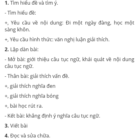
1.
Tìm hiểu đề và tìm ý.
- Tìm hiểu đề:
+, Yêu cầu về nội dung: Đi một ngày đàng, học một
sàng khôn.
+, Yêu cầu hình thức: văn nghị luận giải thích.
2.
Lập dàn bài:
- Mở bài: giới thiệu câu tục ngữ, khái quát về nội dung
câu tục ngữ.
- Thân bài: giải thích vấn đề.
+, giải thích nghĩa đen
+, giải thích nghĩa bóng
+, bài học rút ra.
- Kết bài: khẳng định ý nghĩa câu tục ngữ.
3.
Viết bài
4.
Đọc và sửa chữa.