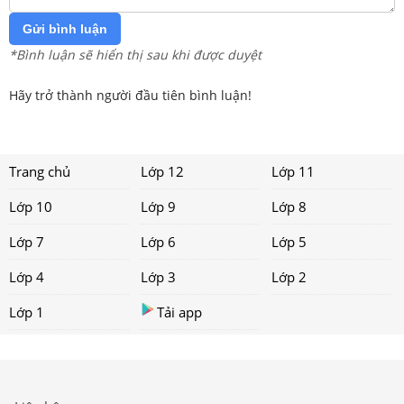
Gửi bình luận
*Bình luận sẽ hiển thị sau khi được duyệt
Hãy trở thành người đầu tiên bình luận!
Trang chủ
Lớp 12
Lớp 11
Lớp 10
Lớp 9
Lớp 8
Lớp 7
Lớp 6
Lớp 5
Lớp 4
Lớp 3
Lớp 2
Lớp 1
Tải app