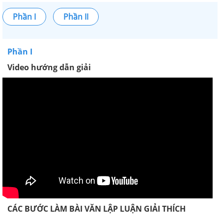
Phần I
Phần II
Phần I
Video hướng dẫn giải
CÁC BƯỚC LÀM BÀI VĂN LẬP LUẬN GIẢI THÍCH