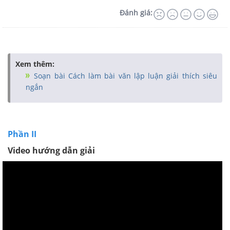
Đánh giá:
Xem thêm:
Soạn bài Cách làm bài văn lập luận giải thích siêu
ngắn
Phần II
Video hướng dẫn giải