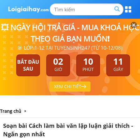
💥 NGÀY HỘI TRẢ GIÁ - MUA KHOÁ HỌC
THEO GIÁ BẠN MUỐN❗
🎯 LỚP 1-12 TẠI TUYENSINH247 (TỪ 10-12/08)
02
10
11
BẮT ĐẦU
SAU
GIỜ
PHÚT
GIÂY
XEM CHI TIẾT
Trang chủ
Soạn bài Cách làm bài văn lập luận giải thích -
Ngắn gọn nhất