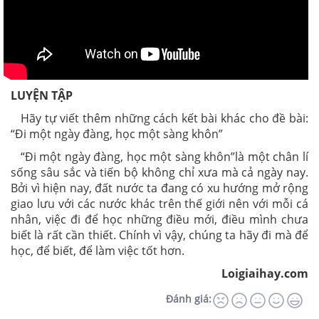
LUYỆN TẬP
Hãy tự viết thêm những cách kết bài khác cho đề bài:
“Đi một ngày đàng, học một sàng khôn”
“Đi một ngày đàng, học một sàng khôn”là một chân lí
sống sâu sắc và tiến bộ không chỉ xưa mà cả ngày nay.
Bởi vì hiện nay, đất nước ta đang có xu hướng mở rộng
giao lưu với các nước khác trên thế giới nên với mỗi cá
nhân, việc đi để học những điều mới, điều mình chưa
biết là rất cần thiết. Chính vì vậy, chúng ta hãy đi mà để
học, để biết, để làm việc tốt hơn.
Loigiaihay.com
Đánh giá: