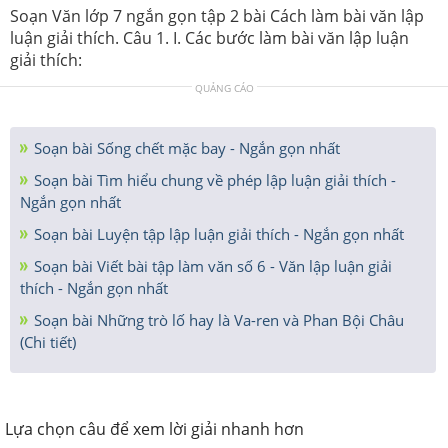
Soạn Văn lớp 7 ngắn gọn tập 2 bài Cách làm bài văn lập
luận giải thích. Câu 1. I. Các bước làm bài văn lập luận
giải thích:
QUẢNG CÁO
Soạn bài Sống chết mặc bay - Ngắn gọn nhất
Soạn bài Tìm hiểu chung về phép lập luận giải thích -
Ngắn gọn nhất
Soạn bài Luyện tập lập luận giải thích - Ngắn gọn nhất
Soạn bài Viết bài tập làm văn số 6 - Văn lập luận giải
thích - Ngắn gọn nhất
Soạn bài Những trò lố hay là Va-ren và Phan Bội Châu
(Chi tiết)
Lựa chọn câu để xem lời giải nhanh hơn