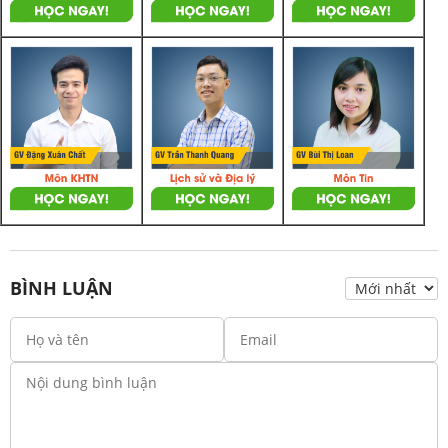
BÌNH LUẬN