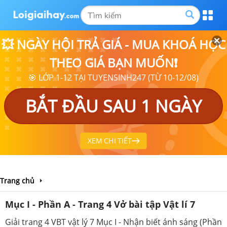
💥 NGÀY HỘI TRẢ GIÁ - MUA KHOÁ HỌC
THEO GIÁ BẠN MUỐN❗
🎯 LỚP 1-12 TẠI TUYENSINH247 (TỪ 10-12/08)
BẮT ĐẦU SAU 1 NGÀY
XEM CHI TIẾT
Trang chủ
Mục I - Phần A - Trang 4 Vở bài tập Vật lí 7
Giải trang 4 VBT vật lý 7 Mục I - Nhận biết ánh sáng (Phần