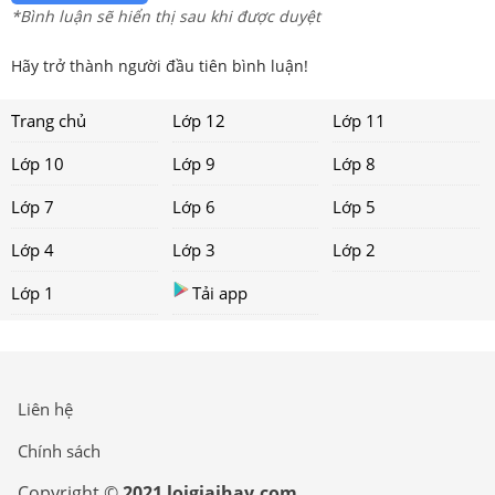
*Bình luận sẽ hiển thị sau khi được duyệt
Hãy trở thành người đầu tiên bình luận!
Trang chủ
Lớp 12
Lớp 11
Lớp 10
Lớp 9
Lớp 8
Lớp 7
Lớp 6
Lớp 5
Lớp 4
Lớp 3
Lớp 2
Lớp 1
Tải app
Liên hệ
Chính sách
Copyright ©
2021 loigiaihay.com