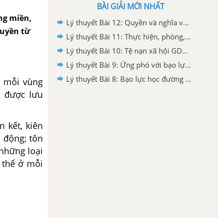
BÀI GIẢI MỚI NHẤT
ng miền,
Lý thuyết Bài 12: Quyền và nghĩa vụ của công dân trong gia đình GDCD 7 Cánh diều
ruyền từ
Lý thuyết Bài 11: Thực hiện, phòng, chống tệ nạn xã hội GDCD 7 Cánh diều
Lý thuyết Bài 10: Tệ nạn xã hội GDCD 7 Cánh diều
Lý thuyết Bài 9: Ứng phó với bạo lực học đường GDCD 7 Cánh diều
Lý thuyết Bài 8: Bạo lực học đường GDCD 7 Cánh diều
a mỗi vùng
, được lưu
 kết, kiên
o động; tôn
 những loại
 thể ở mỗi