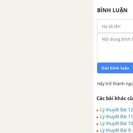
Bài 10. Tệ nạn xã hội
BÌNH LUẬN
Bài 11
Lý thuyết Bài 11: Thực hiện,
phòng, chống tệ nạn xã hội
Bài 11. Thực hiện phòng, chống
tệ nạn xã hội
Gửi bình luận
Bài 12
Hãy trở thành ngư
Lý thuyết Bài 12: Quyền và
nghĩa vụ của công dân trong gia
Các bài khác c
đình
Lý thuyết Bài 
Lý thuyết Bài 1
Bài 12. Quyền và nghĩa vụ của
Lý thuyết Bài 1
công dân trong gia đình
Lý thuyết Bài 9