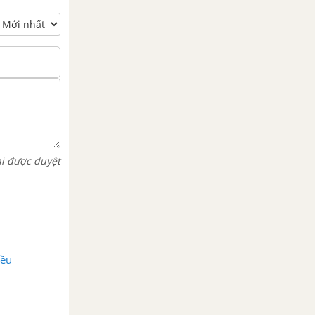
hi được duyệt
ều