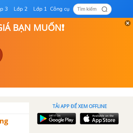
p 3
Lớp 2
Lớp 1
Công cụ
 GIÁ BẠN MUỐN❗
TẢI APP ĐỂ XEM OFFLINE
ơng