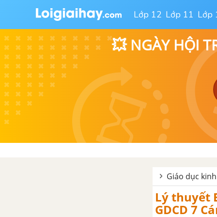
Lớp 12
Lớp 11
Lớp 
💥 NGÀY HỘI T
Giáo dục kinh 
Lý thuyết
GDCD 7 Cá