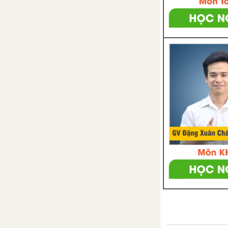
Bài 8
Lý thuyết Bài 8: Bạo lực học
đường
Bài 8. Bạo lực học đường
Bài 9
Lý thuyết Bài 9: Ứng phó với
bạo lực học đường
Bài 9. Ứng phó với bạo lực học
đường
Bài 10
Lý thuyết Bài 10: Tệ nạn xã hội