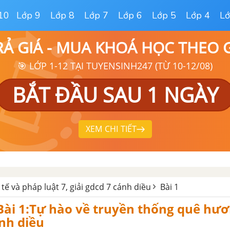
10
Lớp 9
Lớp 8
Lớp 7
Lớp 6
Lớp 5
Lớp 4
Lớ
RẢ GIÁ - MUA KHOÁ HỌC THEO
🎯 LỚP 1-12 TẠI TUYENSINH247 (TỪ 10-12/08)
BẮT ĐẦU SAU 1 NGÀY
XEM CHI TIẾT
tế và pháp luật 7, giải gdcd 7 cánh diều
Bài 1
 Bài 1:Tự hào về truyền thống quê hư
nh diều