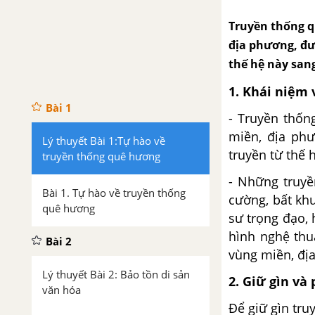
Truyền thống qu
địa phương, đư
thế hệ này san
1.
Khái niệm 
Bài 1
- Truyền thốn
miền, địa phư
Lý thuyết Bài 1:Tự hào về
truyền từ thế 
truyền thống quê hương
- Những truyề
Bài 1. Tự hào về truyền thống
cường, bất khu
quê hương
sư trọng đạo, 
hình nghệ thu
Bài 2
vùng miền, đị
Lý thuyết Bài 2: Bảo tồn di sản
2.
Giữ gìn và
văn hóa
Để giữ gìn tru