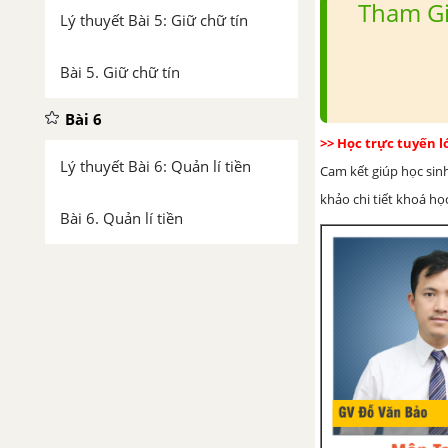
Tham Gi
Lý thuyết Bài 5: Giữ chữ tín
Bài 5. Giữ chữ tín
Bài 6
>> Học trực tuyến 
Lý thuyết Bài 6: Quản lí tiền
Cam kết giúp học sin
khảo chi tiết khoá học
Bài 6. Quản lí tiền
Bài 7
Lý thuyết Bài 7: Ứng phó với
tâm lí căng thẳng
Bài 7. Ứng phó với tâm lí căng
thẳng