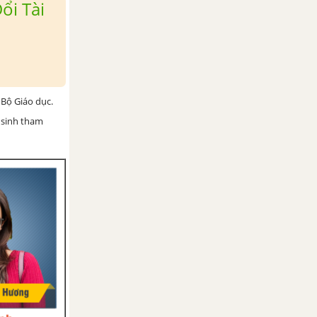
ổi Tài
Bộ Giáo dục.
 sinh tham