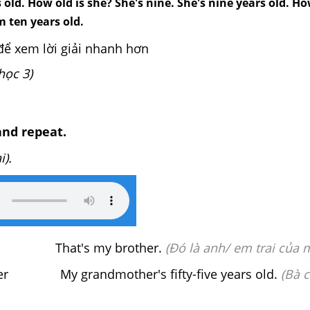
s old. How old is she? She's nine. She's nine years old. Ho
m ten years old.
để xem lời giải nhanh hơn
học 3)
and repeat.
i).
That's my brother.
(Đó là anh/ em trai của 
r My grandmother's fifty-five years old.
(Bà c