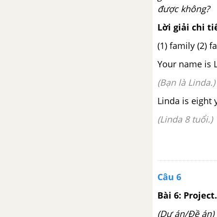
được không?
Lời giải chi ti
(1) family (2) f
Your name is 
(Bạn là Linda.)
Linda is eight 
(Linda 8 tuổi.)
Câu 6
Bài 6: Project.
(Dự án/Đề án)