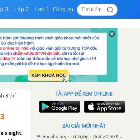
p 3
Lớp 2
Lớp 1
Công cụ
TẢI APP ĐỂ XEM OFFLINE
h 3 thí
 3
BÀI GIẢI MỚI NHẤT
e's eight.
Vocabulary - Từ vựng - Unit 20 SGK Tiếng Anh 3 mới