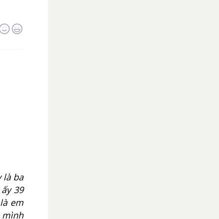
 là ba
 ấy 39
 là em
a mình