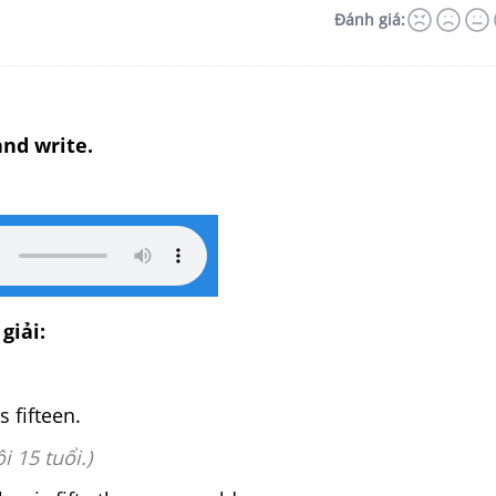
Đánh giá:
and write.
giải:
s fifteen.
i 15 tuổi.)