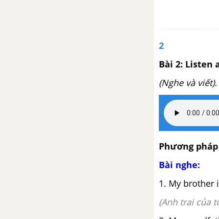
2
Bài 2: Listen 
(Nghe và viết).
Phương pháp 
Bài nghe:
1. My brother i
(Anh trai của tô