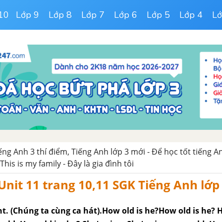
10
Lớp 9
Lớp 8
Lớp 7
Lớp 6
Lớp 5
Lớp 4
Lớ
iếng Anh 3 thí điểm, Tiếng Anh lớp 3 mới - Để học tốt tiếng An
 This is my family - Đây là gia đình tôi
 Unit 11 trang 10,11 SGK Tiếng Anh lớp
ant. (Chúng ta cùng ca hát).How old is he?How old is he? H