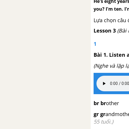
He's eight year
you? I'm ten. I'
Lựa chọn câu 
Lesson 3
(Bài 
1
Bài 1. Listen 
(Nghe và lặp lạ
br
br
other 
gr
gr
andmothe
55 tuổi.)