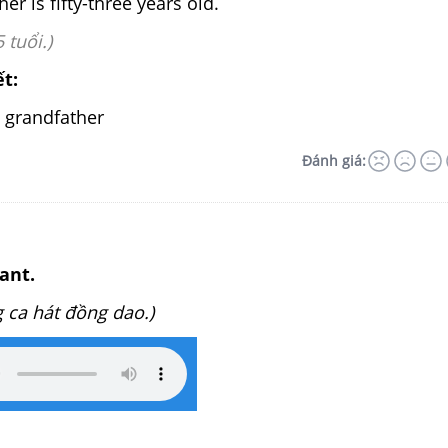
er is fifty-three years old.
 tuổi.)
ết:
 grandfather
Đánh giá:
hant.
 ca hát đồng dao.)