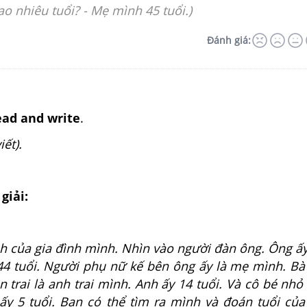
o nhiêu tuổi? - Mẹ mình 45 tuổi.)
Đánh giá:
read and write
.
iết).
giải:
h của gia đình mình. Nhìn vào người đàn ông. Ông ấy
44 tuổi. Người phụ nữ kế bên ông ấy là mẹ mình. Bà
n trai là anh trai mình. Anh ấy 14 tuổi. Và cô bé nhỏ
ấy 5 tuổi. Bạn có thể tìm ra mình và đoán tuổi củ