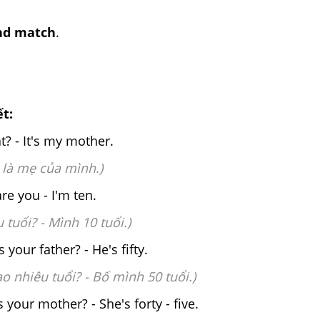
and match
.
ết:
? - It's my mother.
Kia là mẹ của mình.)
e you - I'm ten.
êu tuổi? - Mình 10 tuổi.)
 your father? - He's fifty.
ao nhiêu tuổi? - Bố mình 50 tuổi.)
 your mother? - She's forty - five.