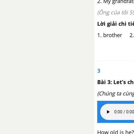
2. My grandfath
(Ông của tôi 55
Lời giải chi ti
1. brother 2.
3
Bài 3: Let’s c
(Chúng ta cùng
How old is he?