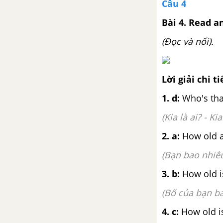
Câu 4
Bài 4. Read 
(Đọc và nối).
Lời giải chi ti
1. d:
Who's that
(Kia là ai? - 
2. a:
How old ar
(Bạn bao nhi
3. b:
How old is
(Bố của bạn b
4. c:
How old is