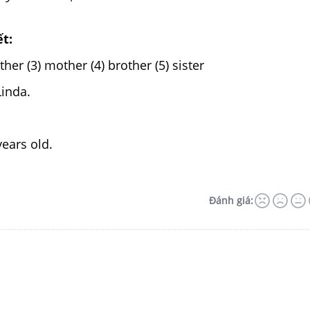
ết:
ather (3) mother (4) brother (5) sister
Linda.
years old.
Đánh giá: