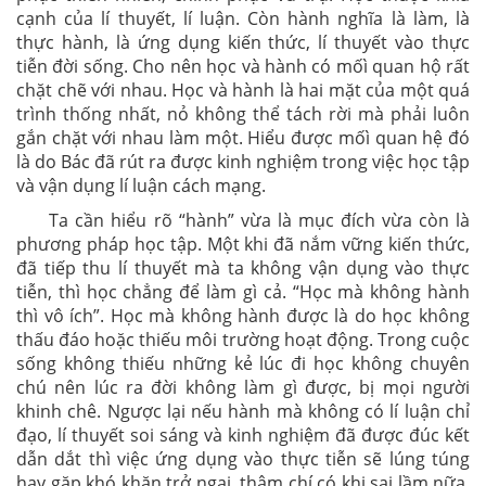
cạnh của lí thuyết, lí luận. Còn hành nghĩa là làm, là
thực hành, là ứng dụng kiến thức, lí thuyết vào thực
tiễn đời sống. Cho nên học và hành có mốì quan hộ rất
chặt chẽ với nhau. Học và hành là hai mặt của một quá
trình thống nhất, nỏ không thể tách rời mà phải luôn
gắn chặt với nhau làm một. Hiểu được mốì quan hệ đó
là do Bác đã rút ra được kinh nghiệm trong việc học tập
và vận dụng lí luận cách mạng.
Ta cần hiểu rõ “hành” vừa là mục đích vừa còn là
phương pháp học tập. Một khi đã nắm vững kiến thức,
đã tiếp thu lí thuyết mà ta không vận dụng vào thực
tiễn, thì học chẳng để làm gì cả. “Học mà không hành
thì vô ích”. Học mà không hành được là do học không
thấu đáo hoặc thiếu môi trường hoạt động. Trong cuộc
sống không thiếu những kẻ lúc đi học không chuyên
chú nên lúc ra đời không làm gì được, bị mọi người
khinh chê. Ngược lại nếu hành mà không có lí luận chỉ
đạo, lí thuyết soi sáng và kinh nghiệm đã được đúc kết
dẫn dắt thì việc ứng dụng vào thực tiễn sẽ lúng túng
hay gặp khó khăn trở ngại, thậm chí có khi sai lầm nữa.