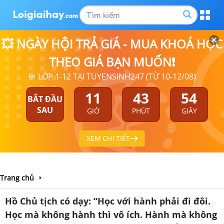
💥 NGÀY HỘI TRẢ GIÁ - MUA KHOÁ HỌC
THEO GIÁ BẠN MUỐN❗
🎯 LỚP 1-12 TẠI TUYENSINH247 (TỪ 10-12/08)
11
43
54
BẮT ĐẦU
SAU
GIỜ
PHÚT
GIÂY
XEM CHI TIẾT
Trang chủ
Hồ Chủ tịch có dạy: “Học với hành phải đi đôi.
Học mà không hành thì vô ích. Hành mà không