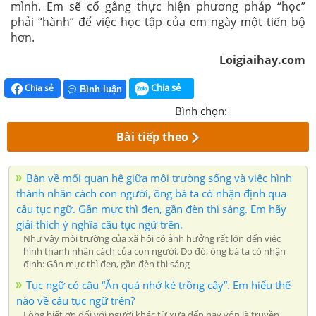
mình. Em sẽ cố gắng thực hiện phương pháp “học”
phải “hành” để việc học tập của em ngày một tiến bộ
hơn.
Loigiaihay.com
Chia sẻ
Chia sẻ
Bình luận
Bình chọn:
Bài tiếp theo
Bàn về mối quan hệ giữa môi trường sống và việc hình
thành nhân cách con người, ông bà ta có nhận định qua
câu tục ngữ. Gần mực thì đen, gần đèn thì sáng. Em hãy
giải thích ý nghĩa câu tục ngữ trên.
Như vậy môi trường của xã hội có ảnh hưởng rất lớn đến việc
hình thành nhân cách của con người. Do đó, ông bà ta có nhận
định: Gần mực thì đen, gần đèn thì sáng
Tục ngữ có câu “Ăn quả nhớ kẻ trồng cây”. Em hiểu thế
nào về câu tục ngữ trên?
Lòng biết ơn đối với người khác từ xưa đến nay vốn là truyền