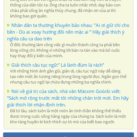
thống của dân tộc ta. Ông cha ta luôn nhắc nhở, dạy bảo con
cháu phải sống ân nghĩa thủy chung, đã nhận ơn của ai thì
không bao giờ quên.
Nhân dân ta thường khuyên bảo nhau: "Ai ơi giữ chí cho
bền - Dù ai xoay hướng đối nền mặc ai ” Hãy giải thích ý
nghĩa câu ca dao trên
Ở đời, thường làm công việc gì muốn thành công ta phải bền
lòng vững chí. Không vì những lời bàn ra tán vào mà bỏ cuộc
hay thay đổi ý kiến của mình.
Giải thích câu tục ngữ:” Lá lành đùm lá rách”
Với những hình ảnh gần gũi, giản dị, câu tục ngữ này dễ dàng
tạo nên một ấn tượng riêng trong lòng người đọc. Ngắn gọn thế
nhưng câu tục ngữ lại chứa đựng những ba nghĩa chính.
Nói về giá trị của sách, nhà văn Mácxim Goócki viết:
“Sách mở rộng trước mắt tôi những chân trời mới. Em hãy
giải thích lời nhận định trên.
Đã từ lâu, sách luôn là một món ăn tinh thần không thể thiếu
được trong cuộc sống hằng ngày của chúng ta. Sách luôn là một
kho tàng huyền bí kích thích sự tò mò của biết bao người.