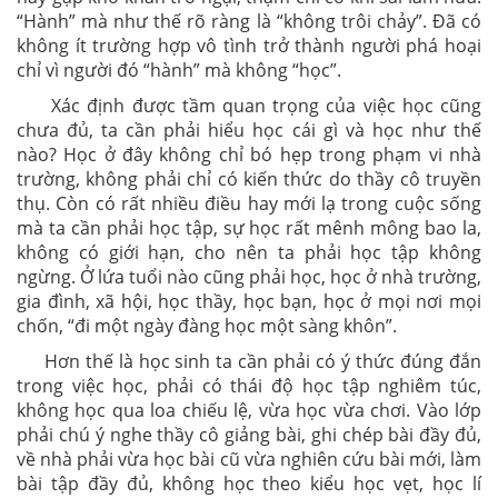
“Hành” mà như thế rõ ràng là “không trôi chảy”. Đã có
không ít trường hợp vô tình trở thành người phá hoại
chỉ vì người đó “hành” mà không “học”.
Xác định được tầm quan trọng của việc học cũng
chưa đủ, ta cần phải hiểu học cái gì và học như thế
nào? Học ở đây không chỉ bó hẹp trong phạm vi nhà
trường, không phải chỉ có kiến thức do thầy cô truyền
thụ. Còn có rất nhiều điều hay mới lạ trong cuộc sống
mà ta cần phải học tập, sự học rất mênh mông bao la,
không có giới hạn, cho nên ta phải học tập không
ngừng. Ở lứa tuổi nào cũng phải học, học ở nhà trường,
gia đình, xã hội, học thầy, học bạn, học ở mọi nơi mọi
chốn, “đi một ngày đàng học một sàng khôn”.
Hơn thế là học sinh ta cần phải có ý thức đúng đắn
trong việc học, phải có thái độ học tập nghiêm túc,
không học qua loa chiếu lệ, vừa học vừa chơi. Vào lớp
phải chú ý nghe thầy cô giảng bài, ghi chép bài đầy đủ,
về nhà phải vừa học bài cũ vừa nghiên cứu bài mới, làm
bài tập đầy đủ, không học theo kiểu học vẹt, học lí