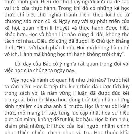
thực hành giỏi. Điều đó cho thấy người xưa đã đề cao
vai trò của thực hành. Trong khi đó có những kẻ học
thức chỉ biết chữ nghĩa thánh hiền, theo lối học từ
chương sáo mòn cũ kĩ. Ngày nay với sự phát triển của
xã hội, quan niệm lí thuyết và thực hành được hiểu
khác hơn. Học và hành lúc nào cũng đi đôi, không thể
tách rời nhau. Điều đó cũng đã được Hồ Chủ tịch khẳng
định: “Học với hành phải đi đôi. Học mà không hành thì
vô ích. Hành mà không học thì hành không trôi chảy”.
Lời dạy của Bác có ý nghĩa rất quan trọng đốì với
việc học của chúng ta ngày nay.
Vậy học và hành có quan hệ như thế nào? Trước hết
ta cần hiểu: Học là tiếp thu kiến thức đã được tích lũy
trong sách vở, là nắm vững lí luận đã được đúc kết
trong các bộ môn khoa học, đồng thời tiếp nhận những
kinh nghiệm của cha anh đi trước. Học là trau đồi kiến
thức, mở mang trí tuệ, từng lúc cập nhật hóa sự hiểu
biết của mình, không để tụt lùi, lạc hậu. Học là tìm hiểu,
khám phá những tri thức của loài người nhầm chinh
phục thiên nhiên, chinh phục vũ trụ. Học thuộc khía