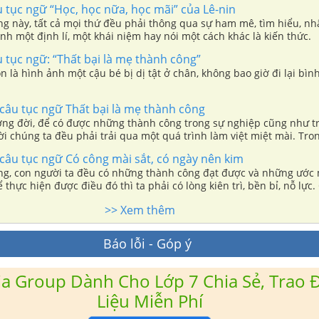
u tục ngữ “Học, học nữa, học mãi” của Lê-nin
g này, tất cả mọi thứ đều phải thông qua sự ham mê, tìm hiểu, nh
nh một định lí, một khái niệm hay nói một cách khác là kiến thức.
u tục ngữ: “Thất bại là mẹ thành công”
 là hình ảnh một cậu bé bị dị tật ở chân, không bao giờ đi lại bì
âu tục ngữ Thất bại là mẹ thành công
ng đời, để có được những thành công trong sự nghiệp cũng như t
i chúng ta đều phải trải qua một quá trình làm việt miệt mài. Tro
ng ta sẽ gặp những thất bại hay sai lầm.
âu tục ngữ Có công mài sắt, có ngày nên kim
ng, con người ta đều có những thành công đạt được và những ướ
 thực hiện được điều đó thì ta phải có lòng kiên trì, bền bỉ, nỗ lực.
có câu : “Có công mài sắt, có ngày nên kim” để động viên, khích lệ 
>> Xem thêm
khuyên răn con cháu, dạy bảo những kinh nghiệm trong đời thường,
Báo lỗi - Góp ý
a Group Dành Cho Lớp 7 Chia Sẻ, Trao Đ
Liệu Miễn Phí