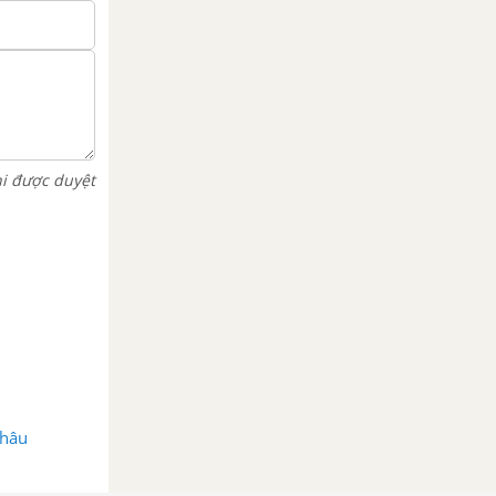
hi được duyệt
Châu