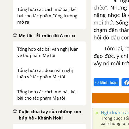
Trái ng
chèo”. Những k
Tổng hợp các cách mở bài, kết
nặng nhọc là 
bài cho tác phẩm Cổng trường
mở ra
mọi thứ. Sống
chạm đến thành
Mẹ tôi - Ét-môn-đô A-mi-xi
hội đó đâu còn
Tóm lại, “
Tổng hợp các bài văn nghị luận
về tác phẩm Mẹ tôi
đạo đức, ý chí
vậy nó mới trở
Tổng hợp các đoạn văn nghị
luận về tác phẩm Mẹ tôi
Bình luận
Tổng hợp các cách mở bài, kết
bài cho tác phẩm Mẹ tôi
Cuộc chia tay của những con
Nghị luận câu
búp bê - Khánh Hoài
Trong cuộc số
xác,chúng ta 
nhiều người q