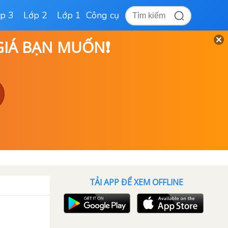
p 3
Lớp 2
Lớp 1
Công cụ
 GIÁ BẠN MUỐN❗
TẢI APP ĐỂ XEM OFFLINE