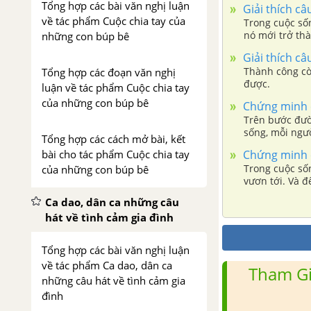
Tổng hợp các bài văn nghị luận
Giải thích câ
về tác phẩm Cuộc chia tay của
Trong cuộc sốn
nó mới trở thà
những con búp bê
Giải thích câ
Thành công còn
Tổng hợp các đoạn văn nghị
được.
luận về tác phẩm Cuộc chia tay
của những con búp bê
Chứng minh c
Trên bước đườ
sống, mỗi ngườ
Tổng hợp các cách mở bài, kết
ấy, có thể chú
bài cho tác phẩm Cuộc chia tay
Chứng minh c
Trong cuộc số
của những con búp bê
vươn tới. Và để
ông cha ta đã 
Ca dao, dân ca những câu
cách khác là 
hát về tình cảm gia đình
Tổng hợp các bài văn nghị luận
về tác phẩm Ca dao, dân ca
Tham Gi
những câu hát về tình cảm gia
đình