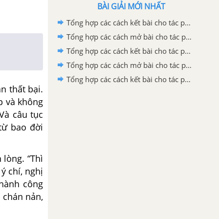
BÀI GIẢI MỚI NHẤT
Tổng hợp các cách kết bài cho tác phẩm Quan âm Thị Kính
Tổng hợp các cách mở bài cho tác phẩm Quan Âm Thị Kính
Tổng hợp các cách kết bài cho tác phẩm Ca Huế trên sông Hương
Tổng hợp các cách mở bài cho tác phẩm Ca Huế trên sông Hương
Tổng hợp các cách kết bài cho tác phẩm Những trò lố hay là Va-ren và Phan Bội Châu
 thất bại.
ập và không
 Và câu tục
từ bao đời
 lòng. “Thì
ý chí, nghị
 thành công
ễ chán nản,