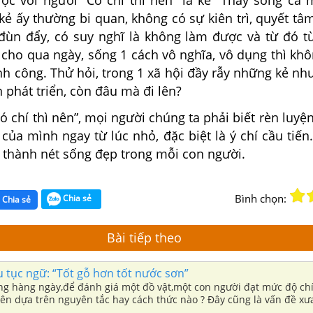
ược với người “Có chí thì nên” là kẻ “Thấy sóng cả 
ẻ ấy thường bi quan, không có sự kiên trì, quyết tâm
đùn đẩy, có suy nghĩ là không làm được và từ đó từ
 cho qua ngày, sống 1 cách vô nghĩa, vô dụng thì kh
 công. Thử hỏi, trong 1 xã hội đầy rẫy những kẻ như
 phát triển, còn đâu mà đi lên?
có chí thì nên”, mọi người chúng ta phải biết rèn luyệ
 của mình ngay từ lúc nhỏ, đặc biệt là ý chí cầu tiến
 thành nét sống đẹp trong mỗi con người.
Bình chọn:
Chia sẻ
Chia sẻ
Bài tiếp theo
 tục ngữ: “Tốt gỗ hơn tốt nước sơn”
ng hàng ngày,để đánh giá một đồ vật,một con người đạt mức độ ch
nên dựa trên nguyên tắc hay cách thức nào ? Đây cũng là vấn đề x
uan tâm. Cha ông cũng từng có ý kiến hướng dẫn việc ấy trong câu 