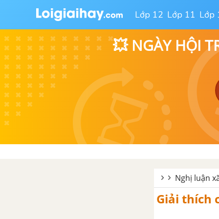
Lớp 12
Lớp 11
Lớp 
💥 NGÀY HỘI T
Nghị luận x
Giải thích 