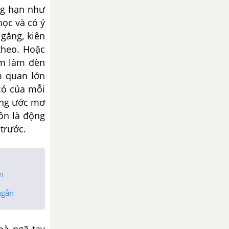
̉ng hạn như
học và có ý
 gắng, kiên
theo. Hoặc
óm làm đèn
m quan lớn
 có của mỗi
ưng ước mơ
uôn là động
trước.
ắn
ngắn