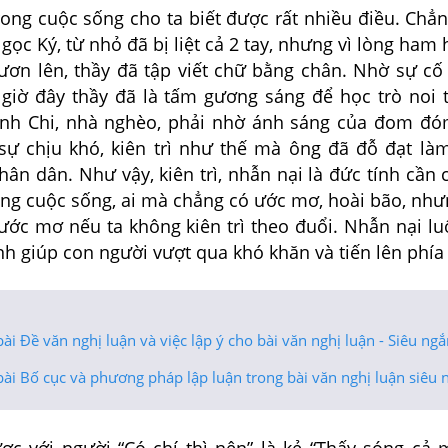
rong cuộc sống cho ta biết được rất nhiều điều. Chă
ọc Ký, từ nhỏ đã bị liệt cả 2 tay, nhưng vì lòng ham 
vươn lên, thầy đã tập viết chữ bằng chân. Nhờ sự cố
à giờ đây thầy đã là tấm gương sáng để học trò noi 
ĩnh Chi, nhà nghèo, phải nhờ ánh sáng của đom đ
ự chịu khó, kiên trì như thế mà ông đã đỗ đạt là
hân dân. Như vậy, kiên trì, nhẫn nại là đức tính cần
ong cuộc sống, ai mà chẳng có ước mơ, hoài bão, nh
 ước mơ nếu ta không kiên trì theo đuổi. Nhẫn nại l
nh giúp con người vượt qua khó khăn và tiến lên phía 
ài Đề văn nghị luận và việc lập ý cho bài văn nghị luận - Siêu ng
ài Bố cục và phương pháp lập luận trong bài văn nghị luận siêu 