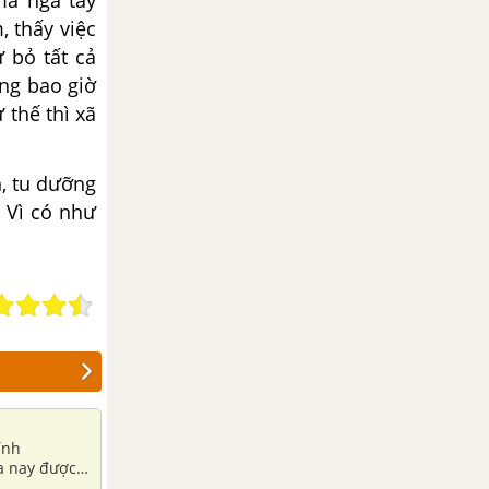
mà ngã tay
, thấy việc
 bỏ tất cả
ông bao giờ
 thế thì xã
n, tu dưỡng
. Vì có như
ính
ưa nay được
tục ngữ :