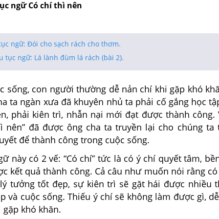
tục ngữ Có chí thì nên
tục ngữ: Đói cho sạch rách cho thơm.
u tục ngữ: Lá lành đùm lá rách (bài 2).
ng, con người thường dễ nản chí khi gặp khó khăn
cha ta ngàn xưa đã khuyên nhủ ta phải cố gắng học t
n, phải kiên trì, nhẫn nại mới đạt được thành công.
hì nên” đã được ông cha ta truyền lại cho chúng ta 
quyết để thành công trong cuộc sống.
ữ này có 2 vế: “Có chí” tức là có ý chí quyết tâm, bền
ợc kết quả thành công. Cả câu như muốn nói rằng có 
 lý tưởng tốt đẹp, sự kiên trì sẽ gặt hái được nhiều
p và cuộc sống. Thiếu ý chí sẽ không làm được gì, d
i gặp khó khăn.