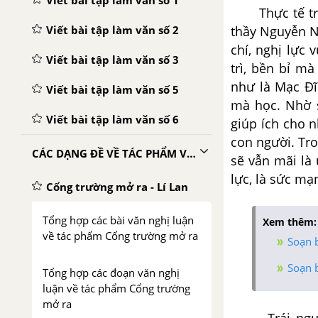
Viết bài tập làm văn số 1
Thực tế t
Viết bài tập làm văn số 2
thầy Nguyễn Ng
chí, nghị lực 
Viết bài tập làm văn số 3
trì, bền bỉ m
như là Mạc Đ
Viết bài tập làm văn số 5
mà học. Nhờ s
Viết bài tập làm văn số 6
giúp ích cho n
con người. Tr
CÁC DẠNG ĐỀ VỀ TÁC PHẨM VĂN HỌC
sẽ vẫn mãi là
lực, là sức mạ
Cổng trường mở ra - Lí Lan
Tổng hợp các bài văn nghị luận
Xem thêm:
về tác phẩm Cổng trường mở ra
Soạn b
Soạn b
Tổng hợp các đoạn văn nghị
luận về tác phẩm Cổng trường
mở ra