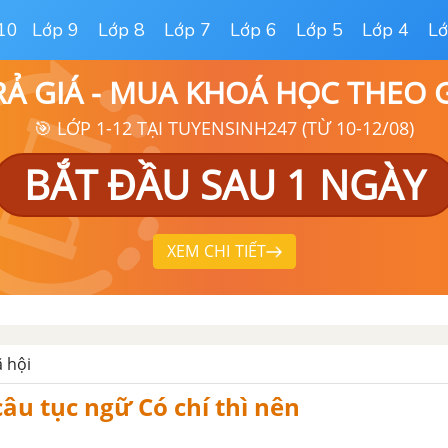
10
Lớp 9
Lớp 8
Lớp 7
Lớp 6
Lớp 5
Lớp 4
Lớ
RẢ GIÁ - MUA KHOÁ HỌC THEO
🎯 LỚP 1-12 TẠI TUYENSINH247 (TỪ 10-12/08)
BẮT ĐẦU SAU 1 NGÀY
XEM CHI TIẾT
ã hội
câu tục ngữ Có chí thì nên