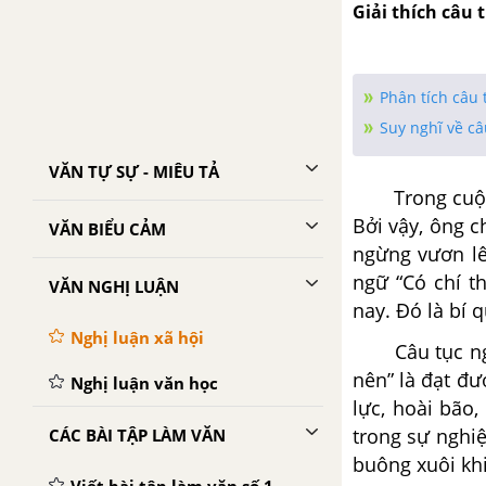
Giải thích câu 
Phân tích câu 
Suy nghĩ về câ
VĂN TỰ SỰ - MIÊU TẢ
Trong cuộc số
Bởi vậy, ông 
VĂN BIỂU CẢM
ngừng vươn lê
ngữ “Có chí t
VĂN NGHỊ LUẬN
nay. Đó là bí 
Nghị luận xã hội
Câu tục ng
nên” là đạt đư
Nghị luận văn học
lực, hoài bão,
trong sự nghiệ
CÁC BÀI TẬP LÀM VĂN
buông xuôi kh