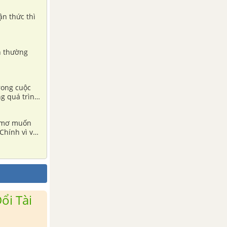
ận thức thì
nh thường
rong cuộc
ng quá trình
c mơ muốn
 Chính vì vậy
hay nói một
 cuộc sống.
ổi Tài