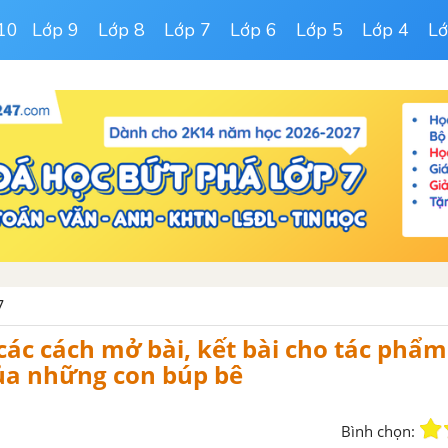
10
Lớp 9
Lớp 8
Lớp 7
Lớp 6
Lớp 5
Lớp 4
Lớ
7
các cách mở bài, kết bài cho tác phẩ
của những con búp bê
Bình chọn: