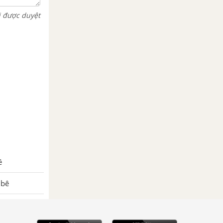
i được duyệt
ê
 bê