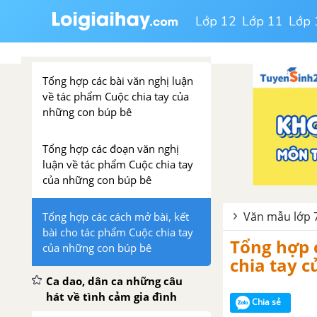
Lớp 12
Lớp 11
Lớp 
Cuộc chia tay của những con
búp bê - Khánh Hoài
Tổng hợp các bài văn nghị luận
về tác phẩm Cuộc chia tay của
những con búp bê
Tổng hợp các đoạn văn nghị
luận về tác phẩm Cuộc chia tay
của những con búp bê
Văn mẫu lớp 
Tổng hợp các cách mở bài, kết
bài cho tác phẩm Cuộc chia tay
Tổng hợp 
của những con búp bê
chia tay 
Ca dao, dân ca những câu
hát về tình cảm gia đình
Chia sẻ