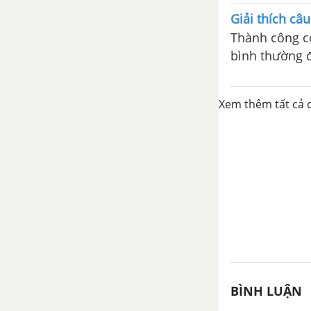
Tổng hợp các cách mở bài, kết
một cuộc sốn
bài cho tác phẩm Những câu hát
Giải thích câ
về tình yêu quê hương, đất
Thành công cò
nước, con người
bình thường 
Những câu hát than thân
Xem thêm tất cả c
Tổng hợp các bài văn nghị luận
về tác phẩm Những câu hát
than thân
Tổng hợp các đoạn văn nghị
luận về tác phẩm Những câu hát
than thân
Tổng hợp các cách mở bài, kết
bài cho tác phẩm Những câu hát
than thân
BÌNH LUẬN
Những câu hát châm biếm