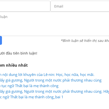
*Bình luận sẽ hiển thị sau kh
ười đầu tiên bình luận!
xem nhiều nhất
h nội dung lời khuyên của Lê-nin: Học, học nữa, học mãi.
lấy giá gương, Người trong một nước phải thương nhau cùng
tục ngữ Thất bại là mẹ thành công
lấy giá gương, Người trong một nước phải thương nhau cùng. Hãy
nhắn nhủ điều gì trong câu ca dao ấy?
ục ngữ Thất bại là mẹ thành công_bai 1