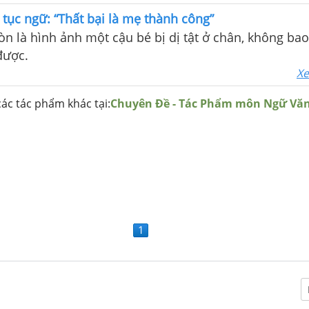
g giàu sang, được mọi người nể phục?
u tục ngữ: “Thất bại là mẹ thành công”
n là hình ảnh một cậu bé bị dị tật ở chân, không bao 
được.
Xe
ác tác phẩm khác tại:
Chuyên Đề - Tác Phẩm môn Ngữ Vă
1