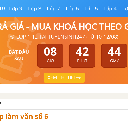
10
Lớp 9
Lớp 8
Lớp 7
Lớp 6
Lớp 5
Lớp 4
Lớ
RẢ GIÁ - MUA KHOÁ HỌC THEO
🎯 LỚP 1-12 TẠI TUYENSINH247 (TỪ 10-12/08)
08
42
43
BẮT ĐẦU
SAU
GIỜ
PHÚT
GIÂY
XEM CHI TIẾT
7
ập làm văn số 6