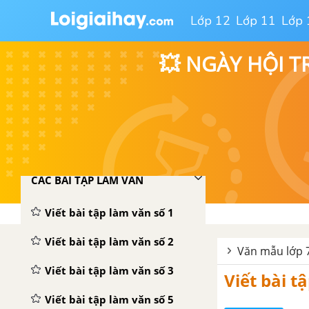
VĂN TỰ SỰ - MIÊU TẢ
Lớp 12
Lớp 11
Lớp 
VĂN BIỂU CẢM
💥 NGÀY HỘI T
VĂN NGHỊ LUẬN
Nghị luận xã hội
Nghị luận văn học
CÁC BÀI TẬP LÀM VĂN
Viết bài tập làm văn số 1
Viết bài tập làm văn số 2
Văn mẫu lớp 
Viết bài tập làm văn số 3
Viết bài t
Viết bài tập làm văn số 5