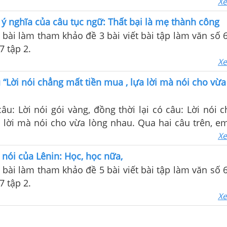
Xe
h ý nghĩa của câu tục ngữ: Thất bại là mẹ thành công
t, bài làm tham khảo đề 3 bài viết bài tập làm văn số 
 tập 2.
Xe
 “Lời nói chẳng mất tiền mua , lựa lời mà nói cho vừa
âu: Lời nói gói vàng, đồng thời lại có câu: Lời nói 
 lời mà nói cho vừa lòng nhau. Qua hai câu trên, e
 đã hiểu như thế nào về giá trị, ý nghĩa của lời nói 
Xe
u nói của Lênin: Học, học nữa,
t, bài làm tham khảo đề 5 bài viết bài tập làm văn số 
 tập 2.
Xe