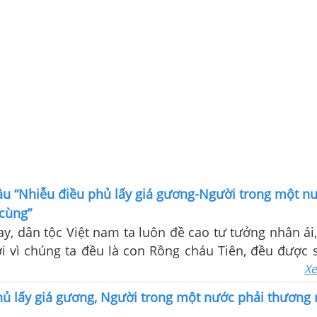
âu “Nhiễu điều phủ lấy giá gương-Người trong một n
cùng”
y, dân tộc Việt nam ta luôn đề cao tư tưởng nhân ái
ởi vì chúng ta đều là con Rồng cháu Tiên, đều được s
Quân và mẹ Âu Cơ nên truyền thống “lá lành đùm lá 
Xe
 qua nhiều thế hệ. Những tình cảm cao quí ấy được 
hủ lấy giá gương, Người trong một nước phải thương
ản ánh qua những tác phẩm văn học dân tộc. Chú