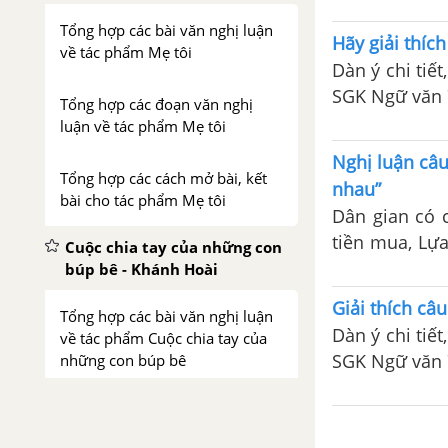
Tổng hợp các bài văn nghị luận
Hãy giải thíc
về tác phẩm Mẹ tôi
Dàn ý chi tiế
SGK Ngữ văn 7
Tổng hợp các đoạn văn nghị
luận về tác phẩm Mẹ tôi
Nghị luận câu
Tổng hợp các cách mở bài, kết
nhau”
bài cho tác phẩm Mẹ tôi
Dân gian có c
tiền mua, Lựa
Cuộc chia tay của những con
biết dân gian
búp bê - Khánh Hoài
sống.
Giải thích câ
Tổng hợp các bài văn nghị luận
Dàn ý chi tiế
về tác phẩm Cuộc chia tay của
SGK Ngữ văn 7
những con búp bê
Tổng hợp các đoạn văn nghị
luận về tác phẩm Cuộc chia tay