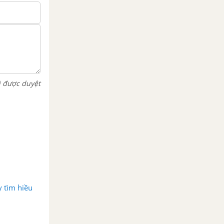
i được duyệt
 tìm hiều