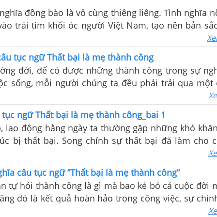
 những vấn đề trên qua bài chứng minh dưới đây.
 nghĩa đồng bào là vô cùng thiêng liêng. Tình nghĩa 
vào trái tim khối óc người Việt Nam, tạo nên bản sắc
ường mấy nghìn năm xây dựng và bảo vệ Tổ quốc
Xe
âu tục ngữ Thất bại là mẹ thành công
ờng đời, để có được những thành công trong sự ng
ộc sống, mỗi người chúng ta đều phải trải qua một 
 mài. Trong quá trình ấy, có thể chúng ta sẽ gặp nhữn
Xe
u tục ngữ Thất bại là mẹ thành công_bai 1
, lao động hằng ngày ta thường gặp những khó khăn 
úc bị thất bại. Song chính sự thất bại đã làm cho 
 giàu kinh nghiệm và vững vàng đi tới chiến thắng. V
Xe
 câu: “Thất bại là mẹ thành công
nghĩa câu tục ngữ ”Thất bại là mẹ thành công”
n tự hỏi thành công là gì mà bao kẻ bỏ cả cuộc đời 
ăng đó là kết quả hoàn hảo trong công việc, sự chín
? Hay đó là cách nói khác của từ thành đạt, nghĩa l
Xe