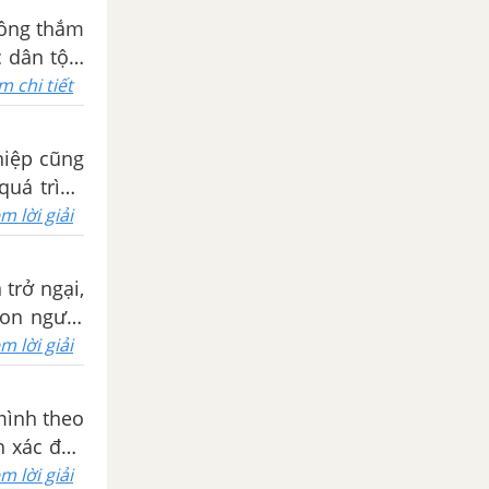
nồng thắm
 dân tộc.
m chi tiết
hiệp cũng
quá trình
g thất bại
m lời giải
trở ngại,
con người
ì thế, tục
m lời giải
mình theo
h xác đến
à có được
m lời giải