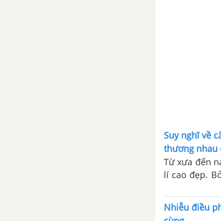
của những con búp bê
Tổng hợp các cách mở bài, kết
bài cho tác phẩm Cuộc chia tay
của những con búp bê
Ca dao, dân ca những câu
hát về tình cảm gia đình
Tổng hợp các bài văn nghị luận
về tác phẩm Ca dao, dân ca
những câu hát về tình cảm gia
Suy nghĩ về c
đình
thương nhau 
Từ xưa đến na
Tổng hợp các đoạn văn nghị
lí cao đẹp. B
luận về tác phẩm Ca dao, dân ca
cha Lạc Long 
những câu hát về tình cảm gia
đình
được phát huy
Nhiễu điều p
hội tụ và ph
cùng