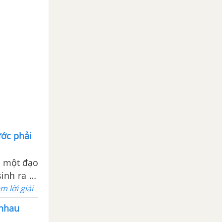
ước phải
, một đạo
inh ra từ
rách cũng
m lời giải
kết tinh,
 nhau
ng ta hãy