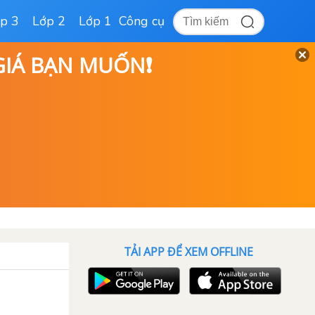
p 3
Lớp 2
Lớp 1
Công cụ
 GIÁ BẠN MUỐN❗
TẢI APP ĐỂ XEM OFFLINE