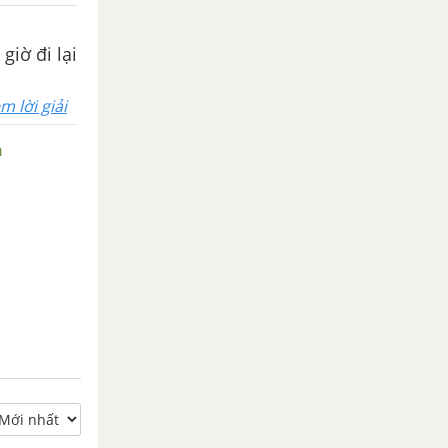
giờ đi lại
m lời giải
n