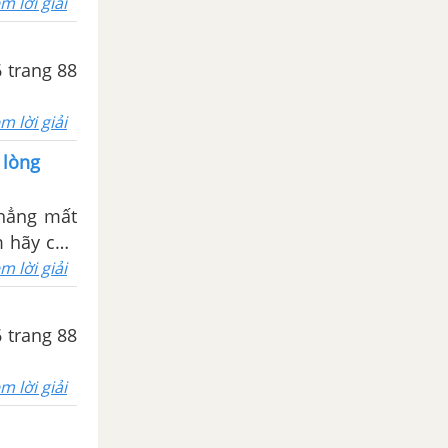
m lời giải
6 trang 88
m lời giải
 lòng
chẳng mất
m hãy cho
trong cuộc
m lời giải
6 trang 88
m lời giải