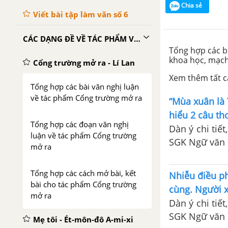
Chia sẻ
Viết bài tập làm văn số 6
CÁC DẠNG ĐỀ VỀ TÁC PHẨM VĂN HỌC
Tổng hợp các bà
khoa học, mạch 
Cổng trường mở ra - Lí Lan
Xem thêm tất cả
Tổng hợp các bài văn nghị luận
về tác phẩm Cổng trường mở ra
“Mùa xuân là 
hiểu 2 câu th
Tổng hợp các đoạn văn nghị
Dàn ý chi tiế
luận về tác phẩm Cổng trường
SGK Ngữ văn 7
mở ra
Tổng hợp các cách mở bài, kết
Nhiễu điều p
bài cho tác phẩm Cổng trường
cùng. Người 
mở ra
Dàn ý chi tiế
SGK Ngữ văn 7
Mẹ tôi - Ét-môn-đô A-mi-xi