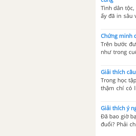
Tổng hợp các cách mở bài, kết
cùng tìm hiểu
Tình dân tộc,
bài cho tác phẩm Ca dao, dân ca
ấy đã in sâu 
những câu hát về tình cảm gia
đình
Trên chặng đ
Chứng minh c
Những câu hát về tình yêu
quê hương, đất nước, con
Trên bước đư
người
như trong cu
làm việt miệt
Tổng hợp các bài văn nghị luận
hay sai lầm.
về tác phẩm Những câu hát về
Giải thích câ
tình yêu quê hương, đất nước,
Trong học tập
con người
thậm chí có l
trưởng thành,
Tổng hợp các đoạn văn nghị
ngữ xưa đã có
luận về tác phẩm Những câu hát
Giải thích ý 
về tình yêu quê hương, đất
Đã bao giờ bạ
nước, con người
đuổi? Phải ch
từng chi tiết