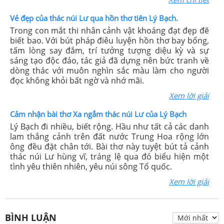
Vẻ đẹp của thác núi Lư qua hồn thơ tiên Lý Bạch.
Trong con mắt thi nhân cảnh vật khoáng đạt đẹp đẽ
biết bao. Với bút pháp điêu luyện hồn thơ bay bổng,
tấm lòng say đắm, trí tưởng tượng diệu kỳ và sự
sáng tạo độc đáo, tác giả đã dựng nên bức tranh về
dòng thác với muôn nghìn sắc màu làm cho người
đọc không khỏi bất ngờ và nhớ mãi.
Xem lời giải
Cảm nhận bài thơ Xa ngắm thác núi Lư của Lý Bạch
Lý Bạch đi nhiều, biết rộng. Hầu như tất cả các danh
lam thắng cảnh trên đất nước Trung Hoa rộng lớn
ông đều đặt chân tới. Bài thơ này tuyệt bút tả cảnh
thác núi Lư hùng vĩ, tráng lệ qua đó biểu hiện một
tình yêu thiên nhiên, yêu núi sông Tổ quốc.
Xem lời giải
BÌNH LUẬN