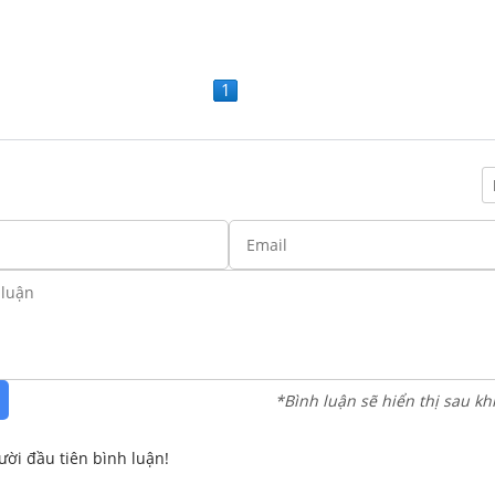
1
*Bình luận sẽ hiển thị sau kh
ười đầu tiên bình luận!