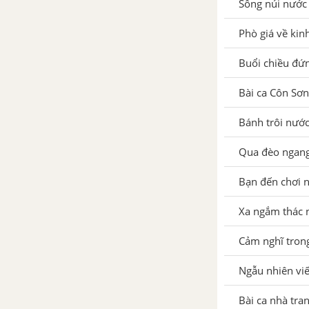
Sông núi nước
viết nhân buổi mới về quê
Phò giá về kin
Tổng hợp các cách mở bài, kết
Buổi chiều đứn
bài cho tác phẩm Ngẫu nhiên
viết nhân buổi mới về quê
Bài ca Côn Sơn
Bài ca nhà tranh bị gió thu
Bánh trôi nướ
phá - Đỗ Phủ
Qua đèo ngang
Tổng hợp các bài văn nghị luận
về tác phẩm Bài ca nhà tranh bị
Bạn đến chơi 
gió thu phá
Xa ngắm thác n
Tổng hợp các cách mở bài, kết
Cảm nghĩ trong
bài cho tác phẩm Bài ca nhà
tranh bị gió thu phá
Ngẫu nhiên viế
Cảnh khuya – Rằm tháng
Bài ca nhà tra
giêng - Hồ Chí Minh