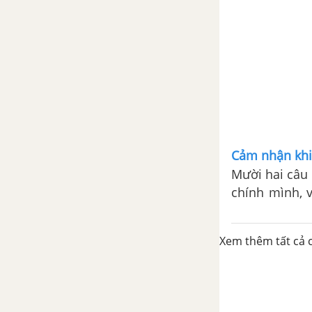
Bạn đến chơi nhà - Nguyễn
Khuyến
Tổng hợp các bài văn nghị luận
về tác phẩm Bạn đến chơi nhà
Tổng hợp các đoạn văn nghị
luận về tác phẩm Sau phút chia
ly
Cảm nhận khi 
Mười hai câu 
Tổng hợp các đoạn văn nghị
chính mình, 
luận về tác phẩm Bạn đến chơi
Người chinh p
nhà
gắn bó yêu th
Xem thêm tất cả c
Tổng hợp các cách mở bài, kết
bài cho tác phẩm Bạn đến chơi
nhà