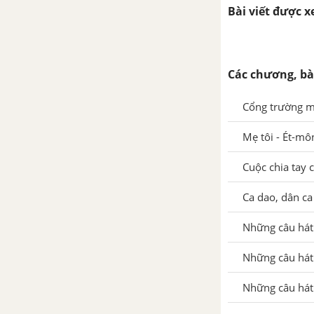
Bài viết được 
đêm thanh tĩnh
Tổng hợp các đoạn văn nghị
luận về tác phẩm Cảm nghĩ
Các chương, bà
trong đêm thanh tĩnh
Cổng trường mở
Tổng hợp các cách mở bài, kết
bài cho tác phẩm Cảm nghĩ
Mẹ tôi - Ét-mô
trong đêm thanh tĩnh
Cuộc chia tay 
Ngẫu nhiên viết nhân buổi
Ca dao, dân ca
mới về quê - Hạ Chi Trương
Những câu hát 
Tổng hợp các bài văn nghị luận
về tác phẩm Ngẫu nhiên viết
Những câu hát
nhân buổi mới về quê
Những câu há
Tổng hợp các đoạn văn nghị
luận về tác phẩm Ngẫu nhiên