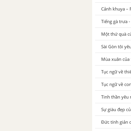
Cảnh khuya – 
Tổng hợp các bài văn nghị luận
về tác phẩm Cảnh khuya - Rằm
Tiếng gà trưa 
tháng giêng
Một thứ quà c
Tổng hợp các đoạn văn nghị
luận về tác phẩm Cảnh khuya –
Sài Gòn tôi yê
Rằm tháng giêng
Mùa xuân của t
Tổng hợp các cách mở bài, kết
Tục ngữ về thi
bài cho tác phẩm Cảnh khuya –
Rằm tháng giêng
Tục ngữ về con
Tiếng gà trưa - Xuân Quỳnh
Tinh thần yêu 
Tổng hợp các bài văn nghị luận
Sự giàu đẹp củ
về tác phẩm Tiếng gà trưa
Đức tính giản
Tổng hợp các đoạn văn nghị