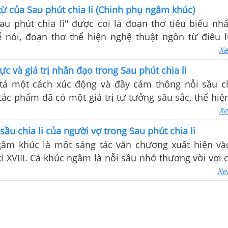
ừ của Sau phút chia li (Chinh phụ ngâm khúc)
au phút chia li" được coi là đoạn thơ tiêu biếu nhấ
 nói, đoạn thơ thể hiện nghệ thuật ngôn từ điêu 
ch sử thi ca Việt Nam xưa nay.
Xe
hực và giá trị nhân đạo trong Sau phút chia li
 tả một cách xúc động và đầy cảm thông nỗi sầu ch
 tác phẩm đã có một giá trị tư tưởng sâu sắc, thể hiệ
cáo chiến tranh và tình cảm nhân đạo.
Xe
sầu chia li của người vợ trong Sau phút chia li
âm khúc là một sáng tác văn chương xuất hiện v
ỉ XVIII. Cả khúc ngâm là nỗi sầu nhớ thương vời vợi 
a trận. Nỗi sầu ấy đậm đặc ngay từ sau phút chia li.
Xe