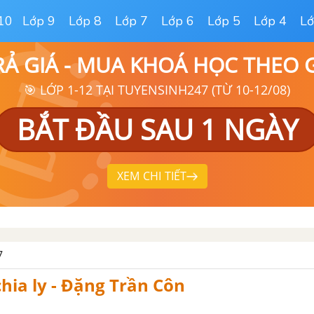
10
Lớp 9
Lớp 8
Lớp 7
Lớp 6
Lớp 5
Lớp 4
Lớ
RẢ GIÁ - MUA KHOÁ HỌC THEO
🎯 LỚP 1-12 TẠI TUYENSINH247 (TỪ 10-12/08)
BẮT ĐẦU SAU 1 NGÀY
XEM CHI TIẾT
7
hia ly - Đặng Trần Côn