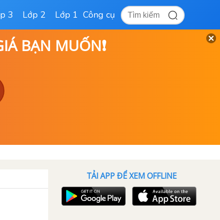
p 3
Lớp 2
Lớp 1
Công cụ
 GIÁ BẠN MUỐN❗
TẢI APP ĐỂ XEM OFFLINE