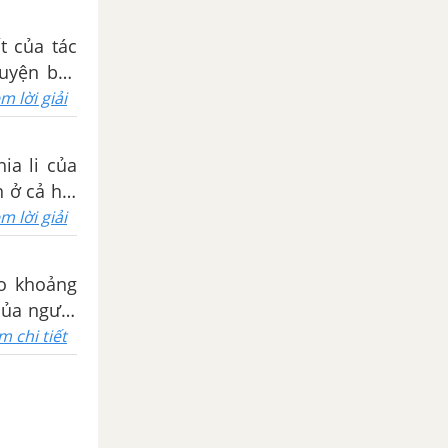
t của tác
luyện bậc
m lời giải
ia li của
n ở cả hai
m lời giải
ào khoảng
của người
m chi tiết