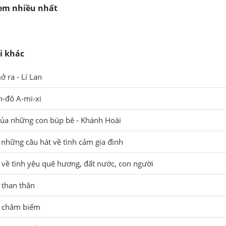
xem nhiều nhất
i khác
 ra - Lí Lan
n-đô A-mi-xi
của những con búp bê - Khánh Hoài
 những câu hát về tình cảm gia đình
về tình yêu quê hương, đất nước, con người
 than thân
t châm biếm