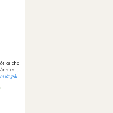
xót xa cho
 ảnh mãi.
 vợ chồng
m lời giải
n