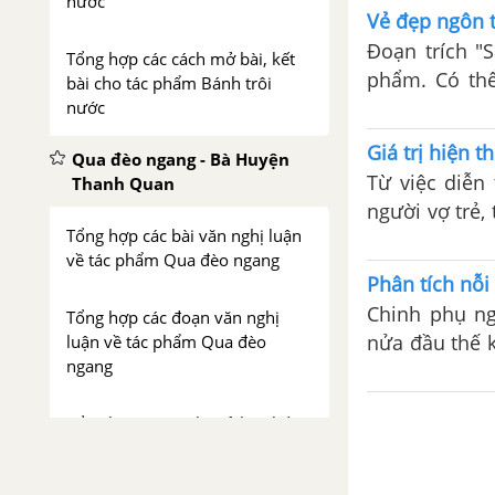
nước
Vẻ đẹp ngôn t
Đoạn trích "S
Tổng hợp các cách mở bài, kết
phẩm. Có thể
bài cho tác phẩm Bánh trôi
nhất trong lị
nước
Giá trị hiện t
Qua đèo ngang - Bà Huyện
Từ việc diễn
Thanh Quan
người vợ trẻ,
Tổng hợp các bài văn nghị luận
nội dung: tố 
về tác phẩm Qua đèo ngang
Phân tích nỗi 
Chinh phụ ng
Tổng hợp các đoạn văn nghị
nửa đầu thế k
luận về tác phẩm Qua đèo
ngang
vợ có chồng r
Tổng hợp các cách mở bài, kết
bài cho tác phẩm Qua đèo
ngang