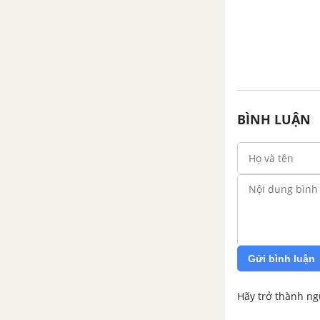
Xa ngắm thác núi Lư - Lí
Bạch
Tổng hợp các bài văn nghị luận
về tác phẩm Xa ngắm thác núi
Lư
BÌNH LUẬN
Tổng hợp các đoạn văn nghị
luận về tác phẩm Xa ngắm thác
núi Lư
Tổng hợp các cách mở bài, kết
bài cho tác phẩm Xa ngắm thác
núi Lư
Cảm nghĩ trong đêm thanh
Gửi bình luận
tĩnh - Lí Bạch
Hãy trở thành ng
Tổng hợp các bài văn nghị luận
về tác phẩm Cảm nghĩ trong