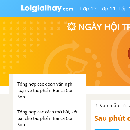
ra
Lớp 12
Lớp 11
Lớp 
Tổng hợp các cách mở bài, kết
bài cho tác phẩm Buổi chiều
💥 NGÀY HỘI T
đứng ở phủ Thiên Trường trông
ra
Bài ca Côn Sơn - Nguyễn Trãi
Tổng hợp các bài văn nghị luận
về tác phẩm Bài ca Côn Sơn
Tổng hợp các đoạn văn nghị
luận về tác phẩm Bài ca Côn
Sơn
Văn mẫu lớp 
Tổng hợp các cách mở bài, kết
Sau phút c
bài cho tác phẩm Bài ca Côn
Sơn