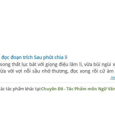
đọc đoạn trích Sau phút chia li
song thất lục bát với giọng điệu lâm li, vừa bùi ngùi 
vừa vời vợi nỗi sầu nhớ thương, đọc xong rồi cứ ám
hu và người chinh phụ còn trẻ tuổi, đang trong tình
Xe
ương bỗng vì đâu mà ra nông nỗi chia ly.
ác tác phẩm khác tại:
Chuyên Đề - Tác Phẩm môn Ngữ Vă