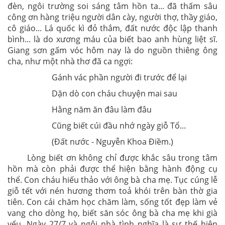
đèn, ngôi trường soi sáng tâm hồn ta... đã thấm sâu
công ơn hàng triệu người dân cày, người thợ, thầy giáo,
cô giáo... Lá quốc kì đỏ thắm, đất nước độc lập thanh
bình... là do xương máu của biết bao anh hùng liệt sĩ.
Giang sơn gấm vóc hôm nay là do nguồn thiêng ông
cha, như một nhà thơ đã ca ngợi:
Gánh vác phần người đi trước để lại
Dặn dò con cháu chuyện mai sau
Hằng năm ăn đâu làm đâu
Cũng biết cúi đầu nhớ ngày giỗ Tổ...
(Đất nước - Nguyễn Khoa Điềm.)
Lòng biết ơn không chỉ được khắc sâu trong tâm
hồn mà còn phải được thể hiện bằng hành động cụ
thể. Con cháu hiếu thảo với ông bà cha mẹ. Tục cúng lễ
giỗ tết với nén hương thơm toả khói trên bàn thờ gia
tiên. Con cái chăm học chăm làm, sống tốt đẹp làm vẻ
vang cho dòng họ, biết săn sóc ông bà cha mẹ khi già
yếu. Ngày 27/7 và ngôi nhà tình nghĩa là sự thế hiện