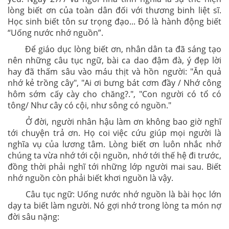
lòng biết ơn của toàn dân đối với thương binh liệt sĩ.
Học sinh biết tôn sư trọng đạo... Đó là hành động biết
“Uống nước nhớ nguồn”.
Để giáo dục lòng biết ơn, nhân dân ta đã sáng tạo
nên những câu tục ngữ, bài ca dao đậm đà, ý đẹp lời
hay đã thấm sâu vào máu thịt và hồn người: "
Ăn quả
nhớ kẻ trồng cây", "Ai ơi bưng bát cơm đầy / Nhớ công
hôm sớm cấy cày cho chăng?.", "Con người có tổ có
tông/ Như cây có cội, như sông có nguồn."
Ở đời, người nhân hậu làm ơn không bao giờ nghĩ
tới chuyện trả ơn. Họ coi việc cứu giúp mọi người là
nghĩa vụ của lương tâm. Lòng biết ơn luôn nhắc nhở
chúng ta vừa nhớ tới cội nguồn, nhớ tới thế hệ đi trước,
đồng thời phải nghĩ tới những lớp người mai sau. Biết
nhớ nguồn còn phải biết khơi nguồn là vậy.
Câu tục ngữ: Uống nước nhớ nguồn là bài học lớn
dạy ta biết làm người. Nó gợi nhớ trong lòng ta món nợ
đời sâu nặng: