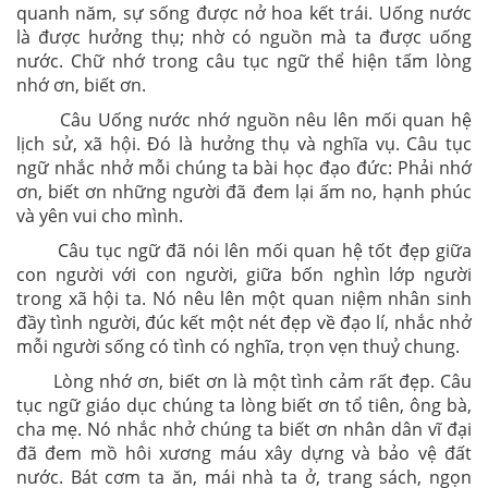
quanh năm, sự sống được nở hoa kết trái. Uống nước
là được hưởng thụ; nhờ có nguồn mà ta được uống
nước. Chữ nhớ trong câu tục ngữ thể hiện tấm lòng
nhớ ơn, biết ơn.
Câu Uống nước nhớ nguồn nêu lên mối quan hệ
lịch sử, xã hội. Đó là hưởng thụ và nghĩa vụ. Câu tục
ngữ nhắc nhở mỗi chúng ta bài học đạo đức: Phải nhớ
ơn, biết ơn những người đã đem lại ấm no, hạnh phúc
và yên vui cho mình.
Câu tục ngữ đã nói lên mối quan hệ tốt đẹp giữa
con người với con người, giữa bốn nghìn lớp người
trong xã hội ta. Nó nêu lên một quan niệm nhân sinh
đầy tình người, đúc kết một nét đẹp về đạo lí, nhắc nhở
mỗi người sống có tình có nghĩa, trọn vẹn thuỷ chung.
Lòng nhớ ơn, biết ơn là một tình cảm rất đẹp. Câu
tục ngữ giáo dục chúng ta lòng biết ơn tổ tiên, ông bà,
cha mẹ. Nó nhắc nhở chúng ta biết ơn nhân dân vĩ đại
đã đem mồ hôi xương máu xây dựng và bảo vệ đất
nước. Bát cơm ta ăn, mái nhà ta ở, trang sách, ngọn