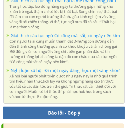
Giải thích câu tục ngữ Thất bại là mẹ thành công_bai 1
Trong học tập, lao động hằng ngày ta thường gặp những khó
khăn trở ngại, thậm chí có lúc bị thất bại. Song chính sự thất bại
đã làm cho con người trưởng thành, giàu kinh nghiệm và vững
vàng đi tới chiến thắng. Vì thế, tục ngữ xưa đã có câu: “Thất bại
là mẹ thành công
Giải thích câu tục ngữ Có công mài sắt, có ngày nên kim
Con người ta ai cũng muốn thành đạt .Nhưng con đường dẫn
đến thành công thường quanh co khúc khuỷu và lắm chông gai
.Để động viên con người vững chí , bền gan phấn đấu và tin
tưởng ở thắng lợi ,cha ông ta dặn dò con cháu qua câu tục ngữ:
“Có công mài sắt có ngày nên kim”.
Nghị luận xã hội ‘Đi một ngày đàng, học một sàng khôn’
Xã hội loài người phát triển được như ngày nay là nhờ quá trình
tìm hiểu,nhận thức,tích lũy và không ngừng nâng cao tri thức
của tất cả các dân tộc trên thế giới. Tri thức rất cần thiết đối với
con người. Muốn có tri thức thì phải học hỏi: học trong sách
vở,học từ thực tế cuộc sống.
Báo lỗi - Góp ý