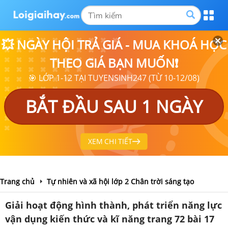
💥 NGÀY HỘI TRẢ GIÁ - MUA KHOÁ HỌC
THEO GIÁ BẠN MUỐN❗
🎯 LỚP 1-12 TẠI TUYENSINH247 (TỪ 10-12/08)
BẮT ĐẦU SAU 1 NGÀY
XEM CHI TIẾT
Trang chủ
Tự nhiên và xã hội lớp 2 Chân trời sáng tạo
Giải hoạt động hình thành, phát triển năng lực
vận dụng kiến thức và kĩ năng trang 72 bài 17