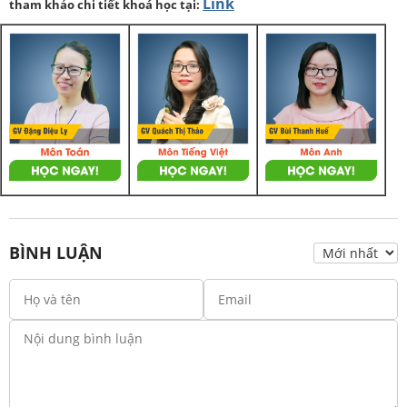
Link
tham khảo chi tiết khoá học tại:
BÌNH LUẬN