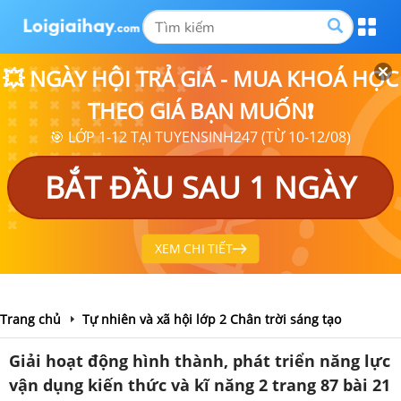
💥 NGÀY HỘI TRẢ GIÁ - MUA KHOÁ HỌC
THEO GIÁ BẠN MUỐN❗
🎯 LỚP 1-12 TẠI TUYENSINH247 (TỪ 10-12/08)
BẮT ĐẦU SAU 1 NGÀY
XEM CHI TIẾT
Trang chủ
Tự nhiên và xã hội lớp 2 Chân trời sáng tạo
Giải hoạt động hình thành, phát triển năng lực
vận dụng kiến thức và kĩ năng 2 trang 87 bài 21