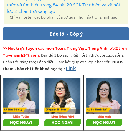
thức và tìm hiểu trang 84 bài 20 SGK Tự nhiên và xã hội
lớp 2 Chân trời sáng tạo
Chỉ và nói tên các bộ phận của cơ quan hô hấp trong hình sau:
Báo lỗi - Góp ý
>> Học trực tuyến các môn Toán, Tiếng Việt, Tiếng Anh lớp 2 trên
Tuyensinh247.com.
Đầy đủ 3 bộ sách: Kết nối tri thức với cuộc sống;
Chân trời sáng tạo; Cánh diều. Cam kết giúp con lớp 2 học tốt.
PH/HS
Link
tham khảo chi tiết khoá học tại: