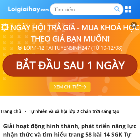
💥 NGÀY HỘI TRẢ GIÁ - MUA KHOÁ HỌC
THEO GIÁ BẠN MUỐN❗
🎯 LỚP 1-12 TẠI TUYENSINH247 (TỪ 10-12/08)
BẮT ĐẦU SAU 1 NGÀY
XEM CHI TIẾT
Trang chủ
Tự nhiên và xã hội lớp 2 Chân trời sáng tạo
Giải hoạt động hình thành, phát triển năng lực
nhận thức và tìm hiểu trang 58 bài 14 SGK Tự