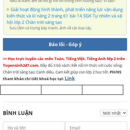
Nếu là Nam, em sẽ nói gì với An trong tình huống sau? Vì sao?
Giải hoạt động hình thành, phát triển năng lực vận dụng
kiến thức và kĩ năng 2 trang 61 bài 14 SGK Tự nhiên và xã
hội lớp 2 Chân trời sáng tạo
Sưu tầm và trưng bày tranh, ảnh về các loại cây.
Báo lỗi - Góp ý
>> Học trực tuyến các môn Toán, Tiếng Việt, Tiếng Anh lớp 2 trên
Tuyensinh247.com.
Đầy đủ 3 bộ sách: Kết nối tri thức với cuộc sống;
Chân trời sáng tạo; Cánh diều. Cam kết giúp con lớp 2 học tốt.
PH/HS
Link
tham khảo chi tiết khoá học tại:
BÌNH LUẬN