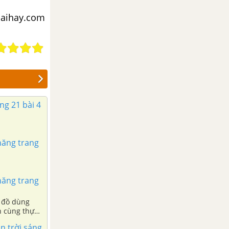
iaihay.com
ng 21 bài 4
năng trang
năng trang
g đồ dùng
n cùng thực
n trời sáng