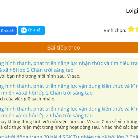
Loig
Bình chọn:
Chia sẻ
Chia sẻ
Bài tiếp theo
g hình thành, phát triển năng lực nhận thức và tìm hiểu tra
 xã hội lớp 2 Chân trời sáng tạo
 với bạn nhỏ trong mỗi hình sau. Vì sao.
g hình thành, phát triển năng lực vận dụng kiến thức và kĩ 
 nhiên và xã hội lớp 2 Chân trời sáng tạo
ích của việc giữ sạch nhà ở.
g hình thành, phát triển năng lực vận dụng kiến thức và kĩ 
 nhiên và xã hội lớp 2 Chân trời sáng tạo
hay không đồng tình với mỗi việc làm sau. Vì sao. Chia sẻ về nhữn
và các thực hiện một trong những hoạt động sau. Nhắc nhở các bạ
.
g khởi động trang 20 bài 4 SGK Tự nhiên và xã hội lớp 2 Châ