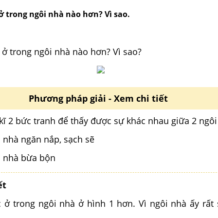
ở trong ngôi nhà nào hơn? Vì sao.
 ở trong ngôi nhà nào hơn? Vì sao?
Phương pháp giải - Xem chi tiết
kĩ 2 bức tranh để thấy được sự khác nhau giữa 2 ngôi
i nhà ngăn nắp, sạch sẽ
ôi nhà bừa bộn
ết
 ở trong ngôi nhà ở hình 1 hơn. Vì ngôi nhà ấy rất 