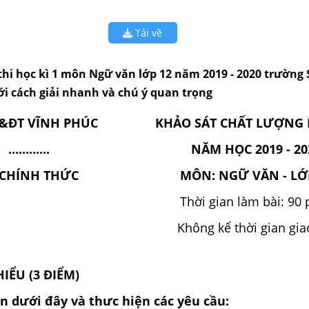
Tải về
ề thi học kì 1 môn Ngữ văn lớp 12 năm 2019 - 2020 trường
ới cách giải nhanh và chú ý quan trọng
&ĐT VĨNH PHÚC
KHẢO SÁT CHẤT LƯỢNG H
............
NĂM HỌC 2019 - 20
 CHÍNH THỨC
MÔN: NGỮ VĂN - LỚ
Thời gian làm bài: 90 
Không kể thời gian gi
HIỂU (3 ĐIỂM)
dưới đây và thưc hiện các yêu cầu: