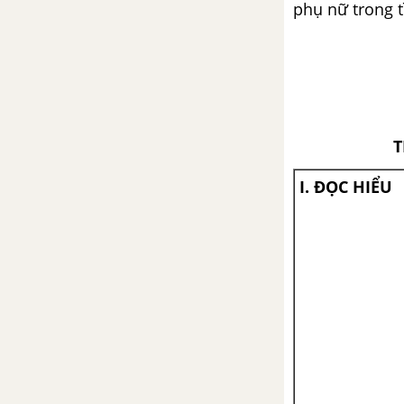
phụ nữ trong t
Đất nước - Nguyễn Đình Thi
(đọc thêm)
Luật thơ (tiếp theo)
Tuần 11 SGK Ngữ Văn 12
T
Thực hành một số biện pháp tu
I. ĐỌC HIỂU
từ ngữ âm
Viết bài làm văn số 3: Nghị luận
văn học
Tuần 12 SGK Ngữ Văn 12
Tiếng hát con tàu - Chế Lan Viên
Dọn về làng - Nông Quốc Chấn