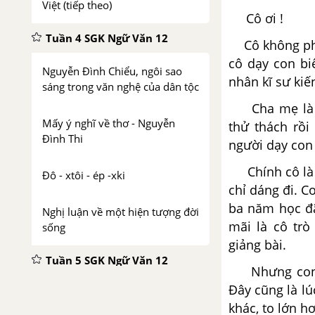
Việt (tiếp theo)
Cô ơi !
Tuần 4 SGK Ngữ Văn 12
Cô không phải
cô dạy con bi
Nguyễn Đình Chiểu, ngôi sao
nhân kĩ sư kiế
sáng trong văn nghệ của dân tộc
Cha mẹ là ng
Mấy ý nghĩ về thơ - Nguyễn
thử thách rồi
Đình Thi
người dạy con
Chính cô là n
Đô - xtôi - ép -xki
chỉ dáng đi. 
ba năm học đã
Nghị luận về một hiện tượng đời
mãi là cô tr
sống
giảng bài.
Tuần 5 SGK Ngữ Văn 12
Nhưng con ph
Đây cũng là l
Phong cách ngôn ngữ khoa học
khác, to lớn h