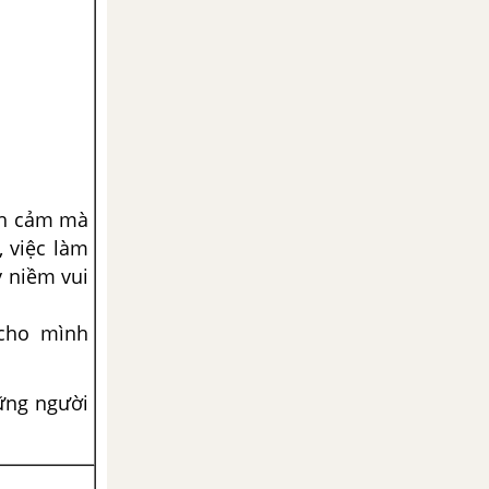
ình cảm mà
 việc làm
 niềm vui
cho mình
ững người