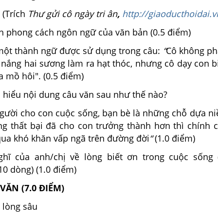
(Trích
Thư gửi cô ngày tri ân
,
http://giaoducthoidai.v
h phong cách ngôn ngữ của văn bản (0.5 điểm)
một thành ngữ được sử dụng trong câu:
“
Cô không phả
nắng hai sương làm ra hạt thóc, nhưng cô dạy con bi
 mồ hôi". (0.5 điểm)
 hiểu nội dung câu văn sau như thế nào?
ười cho con cuộc sống, bạn bè là những chỗ dựa niề
ng thất bại đã cho con trưởng thành hơn thì chính c
qua khó khăn vấp ngã trên đường đời
“
(1.0 điểm)
ghĩ của anh/chị về lòng biết ơn trong cuộc sống 
0 dòng) (1.0 điểm)
VĂN (7.0 ĐIỂM)
 lòng sâu