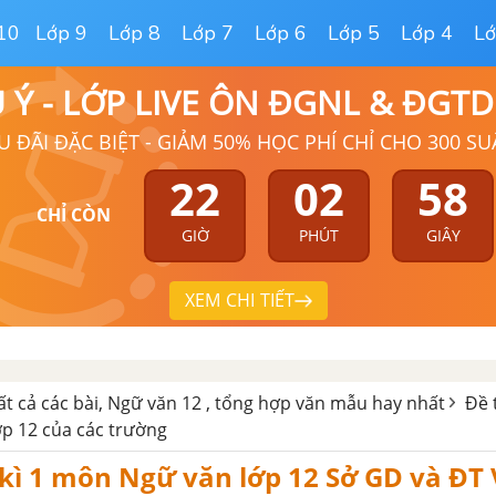
10
Lớp 9
Lớp 8
Lớp 7
Lớp 6
Lớp 5
Lớp 4
Lớ
Ú Ý - LỚP LIVE ÔN ĐGNL & ĐGT
U ĐÃI ĐẶC BIỆT - GIẢM 50% HỌC PHÍ CHỈ CHO 300 SU
22
02
57
CHỈ CÒN
GIỜ
PHÚT
GIÂY
XEM CHI TIẾT
ất cả các bài, Ngữ văn 12 , tổng hợp văn mẫu hay nhất
Đề 
p 12 của các trường
 kì 1 môn Ngữ văn lớp 12 Sở GD và ĐT