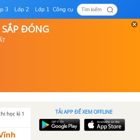
p 3
Lớp 2
Lớp 1
Công cụ
D SẮP ĐÓNG
ẤT
TẢI APP ĐỂ XEM OFFLINE
thi học kì 1
 Vĩnh