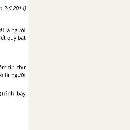
n
3-6.2014)
i là người
ết quý bát
m tin, thử
ô là người
(Trình bày