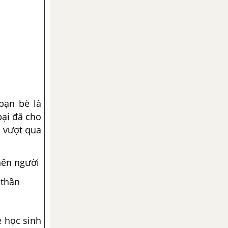
bạn bè là
bại đã cho
n vượt qua
nên người
 thần
ệ học sinh