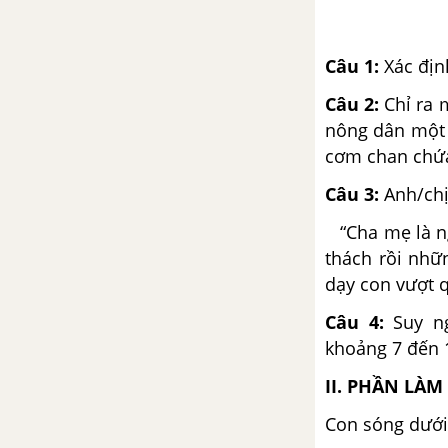
Viết bài làm văn số 2: Nghị luận
xã hội
Câu 1:
Xác địn
Tuần 6 SGK Ngữ Văn 12
Câu 2:
Chỉ ra 
nông dân một 
Thông điệp nhân ngày thế giới
cơm chan chứa
phòng chống AIDS
Câu 3:
Anh/chị
Nghị luận về một bài thơ, đoạn
“Cha mẹ là ng
thơ
thách rồi nhữ
Tuần 7 SGK Ngữ Văn 12
dạy con vượt 
Câu 4:
Suy n
Tây Tiến - Quang Dũng
khoảng 7 đến 1
Đọc thêm: Bên kia sông đuống -
II. PHẦN LÀM 
Hoàng Cầm
Con sóng dưới