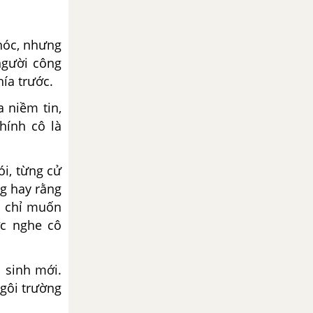
hóc, nhưng
người công
hía trước.
 niềm tin,
hính cô là
i, từng cử
ng hay rằng
n chỉ muốn
ợc nghe cô
sinh mới.
ngôi trường