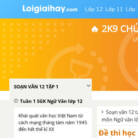
Lớp 12
Lớp 11
Lớp 
🔥 2K9 CH
Ư
SOẠN VĂN 12 TẬP 1
Tuần 1 SGK Ngữ Văn lớp 12
Soạn văn 12 t
Khái quát văn học Việt Nam từ
môn Ngữ văn lớ
cách mạng tháng tám năm 1945
đến hết thế kỉ XX
Đề thi học