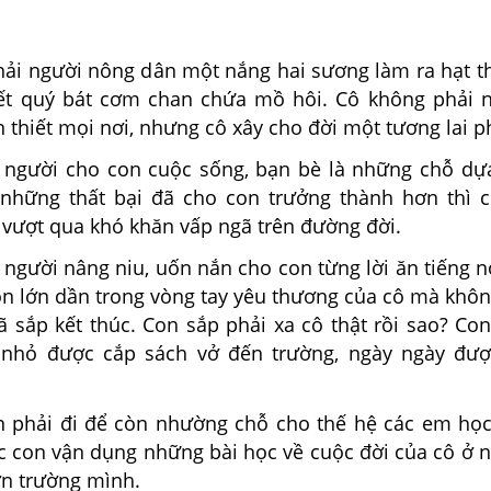
 người nông dân một nắng hai sương làm ra hạt t
ết quý bát cơm chan chứa mồ hôi. Cô không phải 
n thiết mọi nơi, nhưng cô xây cho đời một tương lai p
ười cho con cuộc sống, bạn bè là những chỗ dựa
 những thất bại đã cho con trưởng thành hơn thì c
 vượt qua khó khăn vấp ngã trên đường đời.
gười nâng niu, uốn nắn cho con từng lời ăn tiếng nó
Con lớn dần trong vòng tay yêu thương của cô mà khô
 sắp kết thúc. Con sắp phải xa cô thật rồi sao? Co
ò nhỏ được cắp sách vở đến trường, ngày ngày đư
ải đi để còn nhường chỗ cho thế hệ các em học 
úc con vận dụng những bài học về cuộc đời của cô ở 
ơn trường mình.