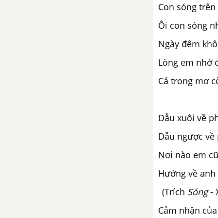
Nghị luận về một ý kiến bàn về
Con sóng trên
văn học
Ôi con sóng n
Tuần 8 SGK Ngữ Văn 12
Ngày đêm khô
Việt Bắc - Tố Hữu
Lòng em nhớ 
Cả trong mơ c
Luật Thơ
Tuần 9 SGK Ngữ Văn 12
Dẫu xuôi về p
Việt Bắc (tiếp theo) - Tố Hữu
Dẫu ngược về
Nơi nào em cũ
Phát biểu theo chủ đề
Hướng về anh 
Tuần 10 SGK Ngữ Văn 12
(Trích
Sóng
- 
Đất nước - Nguyễn Khoa Điềm
Cảm nhận của 