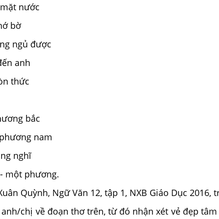
 mặt nước
hớ bờ
ng ngủ được
đến anh
òn thức
hương bắc
 phương nam
ng nghĩ
- một phương.
Xuân Quỳnh, Ngữ Văn 12, tập 1, NXB Giáo Dục 2016, tr
anh/chị về đoạn thơ trên, từ đó nhận xét vẻ đẹp tâm