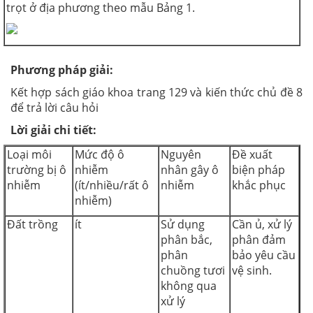
trọt ở địa phương theo mẫu Bảng 1.
Phương pháp giải:
Kết hợp sách giáo khoa trang 129 và kiến thức chủ đề 8
để trả lời câu hỏi
Lời giải chi tiết:
Loại môi
Mức độ ô
Nguyên
Đề xuất
trường bị ô
nhiễm
nhân gây ô
biện pháp
nhiễm
(ít/nhiều/rất ô
nhiễm
khắc phục
nhiễm)
Đất trồng
ít
Sử dụng
Cần ủ, xử lý
phân bắc,
phân đảm
phân
bảo yêu cầu
chuồng tươi
vệ sinh.
không qua
xử lý