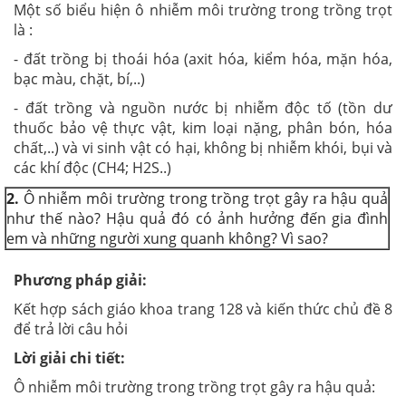
Một số biểu hiện ô nhiễm môi trường trong trồng trọt
là :
- đất trồng bị thoái hóa (axit hóa, kiểm hóa, mặn hóa,
bạc màu, chặt, bí,..)
- đất trồng và nguồn nước bị nhiễm độc tố (tồn dư
thuốc bảo vệ thực vật, kim loại nặng, phân bón, hóa
chất,..) và vi sinh vật có hại, không bị nhiễm khói, bụi và
các khí độc (CH
4
; H
2
S..)
2.
Ô nhiễm môi trường trong trồng trọt gây ra hậu quả
như thế nào? Hậu quả đó có ảnh hưởng đến gia đình
em và những người xung quanh không? Vì sao?
Phương pháp giải:
Kết hợp sách giáo khoa trang 128 và kiến thức chủ đề 8
để trả lời câu hỏi
Lời giải chi tiết:
Ô nhiễm môi trường trong trồng trọt gây ra hậu quả: