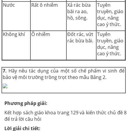
Nước
Rất ô nhiễm
Xả rác bừa
Tuyên
bãi ra ao,
truyền, giáo
hồ, sông.
dục, nâng
cao ý thức.
Không khí
Ô nhiễm
Đốt rác, vứt
Tuyên
rác bừa bãi.
truyền, giáo
dục, nâng
cao ý thức.
7.
Hãy nêu tác dụng của một số chế phẩm vi sinh để
bảo vệ môi trường trồng trọt theo mẫu Bảng 2.
Phương pháp giải:
Kết hợp sách giáo khoa trang 129 và kiến thức chủ đề 8
để trả lời câu hỏi
Lời giải chi tiết: