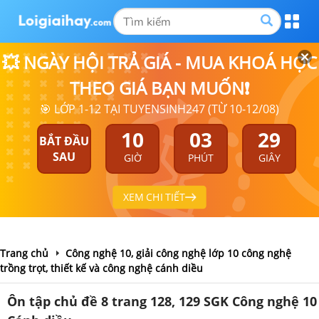
💥 NGÀY HỘI TRẢ GIÁ - MUA KHOÁ HỌC
THEO GIÁ BẠN MUỐN❗
🎯 LỚP 1-12 TẠI TUYENSINH247 (TỪ 10-12/08)
10
03
28
BẮT ĐẦU
SAU
GIỜ
PHÚT
GIÂY
XEM CHI TIẾT
Trang chủ
Công nghệ 10, giải công nghệ lớp 10 công nghệ
trồng trọt, thiết kế và công nghệ cánh diều
Ôn tập chủ đề 8 trang 128, 129 SGK Công nghệ 10