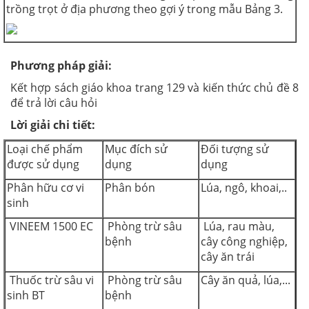
trồng trọt ở địa phương theo gợi ý trong mẫu Bảng 3.
Phương pháp giải:
Kết hợp sách giáo khoa trang 129 và kiến thức chủ đề 8
để trả lời câu hỏi
Lời giải chi tiết:
Loại chế phẩm
Mục đích sử
Đối tượng sử
được sử dụng
dụng
dụng
Phân hữu cơ vi
Phân bón
Lúa, ngô, khoai,..
sinh
VINEEM 1500 EC
Phòng trừ sâu
Lúa, rau màu,
bệnh
cây công nghiệp,
cây ăn trái
Thuốc trừ sâu vi
Phòng trừ sâu
Cây ăn quả, lúa,...
sinh BT
bệnh