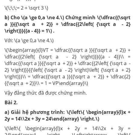
\(\;\;\;= 2 + \sqrt 3 \)
b) Cho \(a \ge 0,a \ne 4.\) Chứng minh \(\dfrac{{\sqrt
a }}{{\sqrt a + 2}} + \dfrac{{2\left( {\sqrt a - 2}
\right)}}{{a - 4}} = 1\) .
Với: \(a \ge 0,a \ne 4.\)
\(\begin{array}{l}VT = \dfrac{{\sqrt a }}{{\sqrt a + 2}} +
\dfrac{{2\left( {\sqrt a - 2} \right)}}{{a - 4}}\\ =
\dfrac{{\sqrt a }}{{\sqrt a + 2}} + \dfrac{{2\left( {\sqrt a -
2} \right)}}{{\left( {\sqrt a - 2} \right)\left( {\sqrt a + 2}
\right)}}\\ = \dfrac{{\sqrt a }}{{\sqrt a + 2}} + \dfrac{2}
{{\sqrt a + 2}}\\ = 1 = VP\end{array}\)
Vậy đẳng thức đã được chứng minh.
Bài
2.
a) Giải hệ phương trình: \(\left\{ \begin{array}{l}x +
2y = 14\\2x + 3y = 24\end{array} \right.\)
\(\left\{ \begin{array}{l}x + 2y = 14\\2x + 3y =