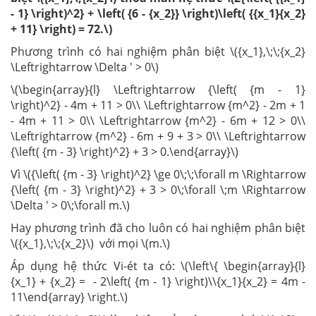
- 1} \right)^2} + \left( {6 - {x_2}} \right)\left( {{x_1}{x_2}
+ 11} \right) = 72.\)
Phương trình có hai nghiệm phân biệt \({x_1},\;\;{x_2}
\Leftrightarrow \Delta ' > 0\)
\(\begin{array}{l} \Leftrightarrow {\left( {m - 1}
\right)^2} - 4m + 11 > 0\\ \Leftrightarrow {m^2} - 2m + 1
- 4m + 11 > 0\\ \Leftrightarrow {m^2} - 6m + 12 > 0\\
\Leftrightarrow {m^2} - 6m + 9 + 3 > 0\\ \Leftrightarrow
{\left( {m - 3} \right)^2} + 3 > 0.\end{array}\)
Vì \({\left( {m - 3} \right)^2} \ge 0\;\;\forall m \Rightarrow
{\left( {m - 3} \right)^2} + 3 > 0\;\forall \;m \Rightarrow
\Delta ' > 0\;\forall m.\)
Hay phương trình đã cho luôn có hai nghiệm phân biệt
\({x_1},\;\;{x_2}\) với mọi \(m.\)
Áp dụng hệ thức Vi-ét ta có: \(\left\{ \begin{array}{l}
{x_1} + {x_2} = - 2\left( {m - 1} \right)\\{x_1}{x_2} = 4m -
11\end{array} \right.\)