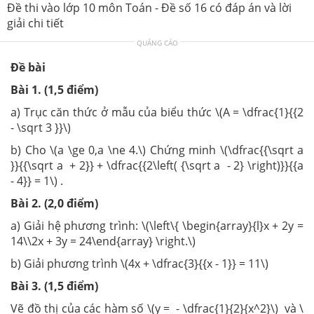
Đề thi vào lớp 10 môn Toán - Đề số 16 có đáp án và lời
giải chi tiết
QUẢNG CÁO
Đề bài
Bài 1. (1,5 điểm)
a) Trục căn thức ở mẫu của biểu thức \(A = \dfrac{1}{{2
- \sqrt 3 }}\)
b) Cho \(a \ge 0,a \ne 4.\) Chứng minh \(\dfrac{{\sqrt a
}}{{\sqrt a + 2}} + \dfrac{{2\left( {\sqrt a - 2} \right)}}{{a
- 4}} = 1\) .
Bài 2. (2,0 điểm)
a) Giải hệ phương trình: \(\left\{ \begin{array}{l}x + 2y =
14\\2x + 3y = 24\end{array} \right.\)
b) Giải phương trình \(4x + \dfrac{3}{{x - 1}} = 11\)
Bài 3. (1,5 điểm)
Vẽ đồ thị của các hàm số \(y = - \dfrac{1}{2}{x^2}\) và \