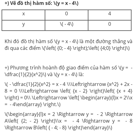
+) Vẽ đồ thị hàm số: \(y = x - 4\)
x
0
4
y
\( - 4\)
0
Khi đó đồ thị hàm số \(y = x - 4\) là một đường thẳng và
đi qua các điểm \(\left( {0; - 4} \right);\left( {4;0} \right)\)
+) Phương trình hoành độ giao điểm của hàm số \(y = -
\dfrac{1}{2}{x^2}\) và \(y = x - 4\) là:
\( - \dfrac{1}{2}{x^2} = x - 4 \\\Leftrightarrow {x^2} + 2x -
8 = 0 \\\Leftrightarrow \left( {x - 2} \right)\left( {x + 4}
\right) = 0\\ \Leftrightarrow \left[ \begin{array}{l}x = 2\\x
= - 4\end{array} \right.\)
\(\begin{array}{l}x = 2 \Rightarrow y = - 2 \Rightarrow
A\left( {2; - 2} \right)\\x = - 4 \Rightarrow y = - 8
\Rightarrow B\left( { - 4; - 8} \right)\end{array}\)