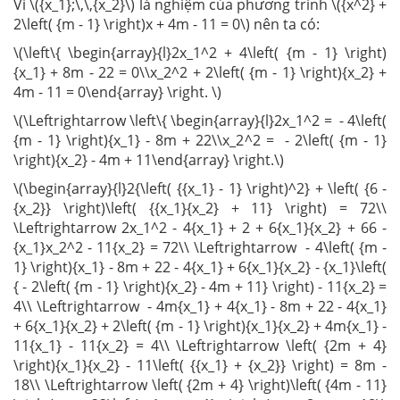
Vì \({x_1};\,\,{x_2}\) là nghiệm của phương trình \({x^2} +
2\left( {m - 1} \right)x + 4m - 11 = 0\) nên ta có:
\(\left\{ \begin{array}{l}2x_1^2 + 4\left( {m - 1} \right)
{x_1} + 8m - 22 = 0\\x_2^2 + 2\left( {m - 1} \right){x_2} +
4m - 11 = 0\end{array} \right. \)
\(\Leftrightarrow \left\{ \begin{array}{l}2x_1^2 = - 4\left(
{m - 1} \right){x_1} - 8m + 22\\x_2^2 = - 2\left( {m - 1}
\right){x_2} - 4m + 11\end{array} \right.\)
\(\begin{array}{l}2{\left( {{x_1} - 1} \right)^2} + \left( {6 -
{x_2}} \right)\left( {{x_1}{x_2} + 11} \right) = 72\\
\Leftrightarrow 2x_1^2 - 4{x_1} + 2 + 6{x_1}{x_2} + 66 -
{x_1}x_2^2 - 11{x_2} = 72\\ \Leftrightarrow - 4\left( {m -
1} \right){x_1} - 8m + 22 - 4{x_1} + 6{x_1}{x_2} - {x_1}\left(
{ - 2\left( {m - 1} \right){x_2} - 4m + 11} \right) - 11{x_2} =
4\\ \Leftrightarrow - 4m{x_1} + 4{x_1} - 8m + 22 - 4{x_1}
+ 6{x_1}{x_2} + 2\left( {m - 1} \right){x_1}{x_2} + 4m{x_1} -
11{x_1} - 11{x_2} = 4\\ \Leftrightarrow \left( {2m + 4}
\right){x_1}{x_2} - 11\left( {{x_1} + {x_2}} \right) = 8m -
18\\ \Leftrightarrow \left( {2m + 4} \right)\left( {4m - 11}