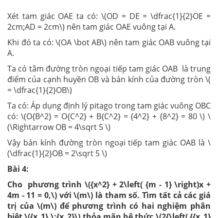
Xét tam giác OAE ta có: \(OD = DE = \dfrac{1}{2}OE =
2cm;AD = 2cm\) nên tam giác OAE vuông tại A.
Khi đó ta có: \(OA \bot AB\) nên tam giác OAB vuông tại
A.
Ta có tâm đường tròn ngoại tiếp tam giác OAB là trung
điểm của cạnh huyền OB và bán kính của đường tròn \(
= \dfrac{1}{2}OB\)
Ta có: Áp dụng định lý pitago trong tam giác vuông OBC
có: \(O{B^2} = O{C^2} + B{C^2} = {4^2} + {8^2} = 80 \) \
(\Rightarrow OB = 4\sqrt 5 \)
Vậy bán kính đường tròn ngoại tiếp tam giác OAB là \
(\dfrac{1}{2}OB = 2\sqrt 5 \)
Bài 4:
Cho phương trình \({x^2} + 2\left( {m - 1} \right)x +
4m - 11 = 0,\) với \(m\) là tham số. Tìm tất cả các giá
trị của \(m\) để phương trình có hai nghiệm phân
biệt \({x_1},\;{x_2}\) thỏa mãn hệ thức \(2{\left( {{x_1}