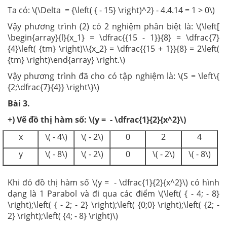
Ta có: \(\Delta = {\left( { - 15} \right)^2} - 4.4.14 = 1 > 0\)
Vậy phương trình (2) có 2 nghiệm phân biệt là: \(\left[
\begin{array}{l}{x_1} = \dfrac{{15 - 1}}{8} = \dfrac{7}
{4}\left( {tm} \right)\\{x_2} = \dfrac{{15 + 1}}{8} = 2\left(
{tm} \right)\end{array} \right.\)
Vậy phương trình đã cho có tập nghiệm là: \(S = \left\{
{2;\dfrac{7}{4}} \right\}\)
Bài 3.
+) Vẽ đồ thị hàm số: \(y = - \dfrac{1}{2}{x^2}\)
x
\( - 4\)
\( - 2\)
0
2
4
y
\( - 8\)
\( - 2\)
0
\( - 2\)
\( - 8\)
Khi đó đồ thị hàm số \(y = - \dfrac{1}{2}{x^2}\) có hình
dạng là 1 Parabol và đi qua các điểm \(\left( { - 4; - 8}
\right);\left( { - 2; - 2} \right);\left( {0;0} \right);\left( {2; -
2} \right);\left( {4; - 8} \right)\)