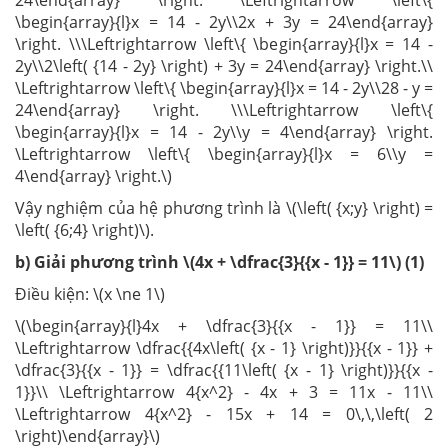
24\end{array} \right. \Leftrightarrow \left\{
\begin{array}{l}x = 14 - 2y\\2x + 3y = 24\end{array}
\right. \\\Leftrightarrow \left\{ \begin{array}{l}x = 14 -
2y\\2\left( {14 - 2y} \right) + 3y = 24\end{array} \right.\\
\Leftrightarrow \left\{ \begin{array}{l}x = 14 - 2y\\28 - y =
24\end{array} \right. \\\Leftrightarrow \left\{
\begin{array}{l}x = 14 - 2y\\y = 4\end{array} \right.
\Leftrightarrow \left\{ \begin{array}{l}x = 6\\y =
4\end{array} \right.\)
Vậy nghiệm của hệ phương trình là \(\left( {x;y} \right) =
\left( {6;4} \right)\).
b) Giải phương trình \(4x + \dfrac{3}{{x - 1}} = 11\) (1)
Điều kiện: \(x \ne 1\)
\(\begin{array}{l}4x + \dfrac{3}{{x - 1}} = 11\\
\Leftrightarrow \dfrac{{4x\left( {x - 1} \right)}}{{x - 1}} +
\dfrac{3}{{x - 1}} = \dfrac{{11\left( {x - 1} \right)}}{{x -
1}}\\ \Leftrightarrow 4{x^2} - 4x + 3 = 11x - 11\\
\Leftrightarrow 4{x^2} - 15x + 14 = 0\,\,\left( 2
\right)\end{array}\)