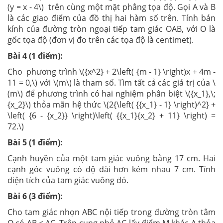
(y = x - 4\) trên cùng một mặt phẳng tọa độ. Gọi A và B
là các giao điểm của đồ thị hai hàm số trên. Tính bán
kính của đường tròn ngoại tiếp tam giác OAB, với O là
gốc tọa độ (đơn vị đo trên các tọa độ là centimet).
Bài 4 (1 điểm):
Cho phương trình \({x^2} + 2\left( {m - 1} \right)x + 4m -
11 = 0,\) với \(m\) là tham số. Tìm tất cả các giá trị của \
(m\) để phương trình có hai nghiệm phân biệt \({x_1},\;
{x_2}\) thỏa mãn hệ thức \(2{\left( {{x_1} - 1} \right)^2} +
\left( {6 - {x_2}} \right)\left( {{x_1}{x_2} + 11} \right) =
72.\)
Bài 5 (1 điểm):
Cạnh huyền của một tam giác vuông bằng 17 cm. Hai
cạnh góc vuông có độ dài hơn kém nhau 7 cm. Tính
diện tích của tam giác vuông đó.
Bài 6 (3 điểm):
Cho tam giác nhọn ABC nội tiếp trong đường tròn tâm