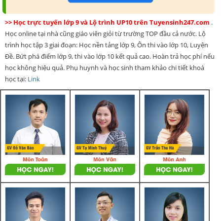
>> Học trực tuyến lớp 9 và Lộ trình UP10 trên Tuyensinh247.com
.
Học online tại nhà cũng giáo viên giỏi từ trường TOP đầu cả nước. Lộ
trình học tập 3 giai đoạn: Học nền tảng lớp 9, Ôn thi vào lớp 10, Luyện
Đề. Bứt phá điểm lớp 9, thi vào lớp 10 kết quả cao. Hoàn trả học phí nếu
học không hiệu quả. Phụ huynh và học sinh tham khảo chi tiết khoá
học tại:
Link