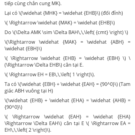
tiếp cùng chắn cung MK).
Lại có \(\widehat {MHK} = \widehat {EHB}\) (đối đỉnh)
\( \Rightarrow \widehat {MAK} = \widehat {EHB}\)
Do \(\Delta AMK \sim \Delta BAH\,\,\left( {cmt} \right) \)
\(\Rightarrow \widehat {MAK} = \widehat {ABH} =
\widehat {EBH}\)
\( \Rightarrow \widehat {EHB} = \widehat {EBH} \) \
(\Rightarrow \Delta EHB\) cân tại E.
\( \Rightarrow EH = EB\,\,\left( 1 \right)\).
Ta có \(\widehat {EBH} + \widehat {EAH} = {90^0}\) (Tam
giác ABH vuông tại H)
\(\widehat {EHB} + \widehat {EHA} = \widehat {AHB} =
{90^0}\)
\( \Rightarrow \widehat {EAH} = \widehat {EHA}
\Rightarrow \Delta EAH\) cân tại E \( \Rightarrow EA =
EH\,\,\left( 2 \right)\).