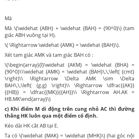
Mà
Mà \(\widehat {ABH} + \widehat {BAH} = {90^0}\) (tam
giác ABH vuông tại H).
\( \Rightarrow \widehat {AMK} = \widehat {BAH}\).
Xét tam giác AMK và tam giác BAH có :
\(\begin{array}{l}\widehat {AKM} = \widehat {BHA} =
{90^0}\\\widehat {AMK} = \widehat {BAH}\,\,\left( {cmt}
\right)\\ \Rightarrow \Delta AMK \sim \Delta
BAH\,\,\left( {g.g} \right)\\ \Rightarrow \dfrac{{AK}}
{{HB}} = \dfrac{{MK}}{{AH}}\\ \Rightarrow AH.AK =
HB.MK\end{array}\)
c) Khi điểm M di động trên cung nhỏ AC thì đường
thẳng HK luôn qua một điểm cố định.
Kéo dài HK cắt AB tại E.
Ta có \(\widehat {MAK} = \widehat {MHK}\) (hai góc nội