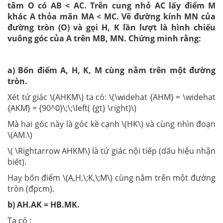
tâm O có AB < AC. Trên cung nhỏ AC lấy điểm M
khác A thỏa mãn MA < MC. Vẽ đường kính MN của
đường tròn (O) và gọi H, K lần lượt là hình chiếu
vuông góc của A trên MB, MN. Chứng minh rằng:
a) Bốn điểm A, H, K, M cùng nằm trên một đường
tròn.
Xét tứ giác \(AHKM\) ta có: \(\widehat {AHM} = \widehat
{AKM} = {90^0}\;\;\left( {gt} \right)\)
Mà hai góc này là góc kề cạnh \(HK\) và cùng nhìn đoạn
\(AM.\)
\( \Rightarrow AHKM\) là tứ giác nội tiếp (dấu hiệu nhận
biết).
Hay bốn điểm \(A,H,\;K,\;M\) cùng nằm trên một đường
tròn (đpcm).
b) AH.AK = HB.MK.
Ta có :