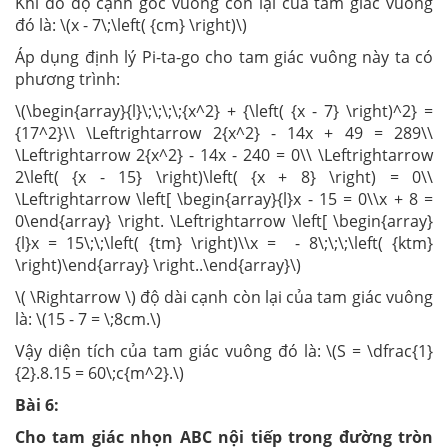
Khi đó độ cạnh góc vuông còn lại của tam giác vuông
đó là: \(x - 7\;\left( {cm} \right)\)
Áp dụng định lý Pi-ta-go cho tam giác vuông này ta có
phương trình:
\(\begin{array}{l}\;\;\;\;{x^2} + {\left( {x - 7} \right)^2} =
{17^2}\\ \Leftrightarrow 2{x^2} - 14x + 49 = 289\\
\Leftrightarrow 2{x^2} - 14x - 240 = 0\\ \Leftrightarrow
2\left( {x - 15} \right)\left( {x + 8} \right) = 0\\
\Leftrightarrow \left[ \begin{array}{l}x - 15 = 0\\x + 8 =
0\end{array} \right. \Leftrightarrow \left[ \begin{array}
{l}x = 15\;\;\left( {tm} \right)\\x = - 8\;\;\;\left( {ktm}
\right)\end{array} \right..\end{array}\)
\( \Rightarrow \) độ dài cạnh còn lại của tam giác vuông
là: \(15 - 7 = \;8cm.\)
Vậy diện tích của tam giác vuông đó là: \(S = \dfrac{1}
{2}.8.15 = 60\;c{m^2}.\)
Bài 6:
Cho tam giác nhọn ABC nội tiếp trong đường tròn