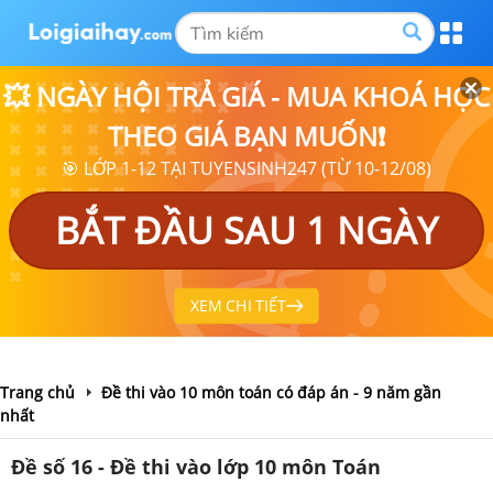
💥 NGÀY HỘI TRẢ GIÁ - MUA KHOÁ HỌC
THEO GIÁ BẠN MUỐN❗
🎯 LỚP 1-12 TẠI TUYENSINH247 (TỪ 10-12/08)
BẮT ĐẦU SAU 1 NGÀY
XEM CHI TIẾT
Trang chủ
Đề thi vào 10 môn toán có đáp án - 9 năm gần
nhất
Đề số 16 - Đề thi vào lớp 10 môn Toán