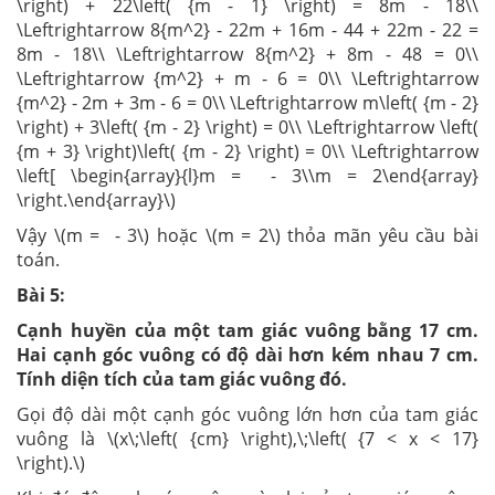
\right) + 22\left( {m - 1} \right) = 8m - 18\\
\Leftrightarrow 8{m^2} - 22m + 16m - 44 + 22m - 22 =
8m - 18\\ \Leftrightarrow 8{m^2} + 8m - 48 = 0\\
\Leftrightarrow {m^2} + m - 6 = 0\\ \Leftrightarrow
{m^2} - 2m + 3m - 6 = 0\\ \Leftrightarrow m\left( {m - 2}
\right) + 3\left( {m - 2} \right) = 0\\ \Leftrightarrow \left(
{m + 3} \right)\left( {m - 2} \right) = 0\\ \Leftrightarrow
\left[ \begin{array}{l}m = - 3\\m = 2\end{array}
\right.\end{array}\)
Vậy \(m = - 3\) hoặc \(m = 2\) thỏa mãn yêu cầu bài
toán.
Bài 5:
Cạnh huyền của một tam giác vuông bằng 17 cm.
Hai cạnh góc vuông có độ dài hơn kém nhau 7 cm.
Tính diện tích của tam giác vuông đó.
Gọi độ dài một cạnh góc vuông lớn hơn của tam giác
vuông là \(x\;\left( {cm} \right),\;\left( {7 < x < 17}
\right).\)