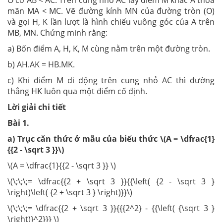
O có AB < AC. Trên cung nhỏ AC lấy điểm M khác A thỏa
mãn MA < MC. Vẽ đường kính MN của đường tròn (O)
và gọi H, K lần lượt là hình chiếu vuông góc của A trên
MB, MN. Chứng minh rằng:
a) Bốn điểm A, H, K, M cùng nằm trên một đường tròn.
b) AH.AK = HB.MK.
c) Khi điểm M di động trên cung nhỏ AC thì đường
thẳng HK luôn qua một điểm cố định.
Lời giải chi tiết
Bài 1.
a) Trục căn thức ở mẫu của biểu thức \(A = \dfrac{1}
{{2 - \sqrt 3 }}\)
\(A = \dfrac{1}{{2 - \sqrt 3 }} \)
\(\;\;\;= \dfrac{{2 + \sqrt 3 }}{{\left( {2 - \sqrt 3 }
\right)\left( {2 + \sqrt 3 } \right)}}\)
\(\;\;\;= \dfrac{{2 + \sqrt 3 }}{{{2^2} - {{\left( {\sqrt 3 }
\right)}^2}}} \)