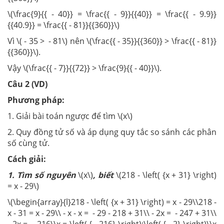
\(\frac{9}{{ - 40}} = \frac{{ - 9}}{{40}} = \frac{{ - 9.9}}
{{40.9}} = \frac{{ - 81}}{{360}}\)
Vì \( - 35 > - 81\) nên \(\frac{{ - 35}}{{360}} > \frac{{ - 81}}
{{360}}\).
Vậy \(\frac{{ - 7}}{{72}} > \frac{9}{{ - 40}}\).
Câu 2 (VD)
Phương pháp:
1. Giải bài toán ngược để tìm \(x\)
2. Quy đồng tử số và áp dụng quy tắc so sánh các phân
số cùng tử.
Cách giải:
1. Tìm số nguyên
\(x\)
, biết
\(218 - \left( {x + 31} \right)
= x - 29\)
\(\begin{array}{l}218 - \left( {x + 31} \right) = x - 29\\218 -
x - 31 = x - 29\\ - x - x = - 29 - 218 + 31\\ - 2x = - 247 + 31\\
- 2x = - 216\\x = \left( { - 216} \right):\left( { - 2} \right)\\x