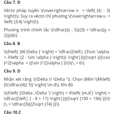
Câu 7. D
Véctơ pháp tuyến \(\overrightarrow n = \left( {4; - 3}
\right)\). Suy ra véctơ chỉ phương \(\overrightarrow u =
\left( {3;4} \right)\).
Phương trình chính tắc \(\dfrac{{x - 5}}{3} = \dfrac{{y +
2}}{4}\)
Câu 8. B
\(d\left( {M,\Delta } \right) = \dfrac{{\left| {3\sin \alpha
+ 3\left( {2 - \sin \alpha } \right)} \right|}}{{\sqrt {{{\cos
}^2}\alpha + {{\sin }^2}\alpha } }}\)\(\, = 6\)
Câu 9. D
Nhận xét rằng \(\Delta // \Delta '\). Chọn điểm \(M\left(
{0;\dfrac{4}{ 7}} \right) \in d\). Khi đó
\(d\left( {\Delta ,\Delta '} \right) = d\left( {m,d'} \right) =
\dfrac{{\left| { - 8 + 11} \right|}}{{\sqrt {100 + 196} }}\)\
(\, = \dfrac{3}{{2\sqrt {74} }}\)
Câu 10.C