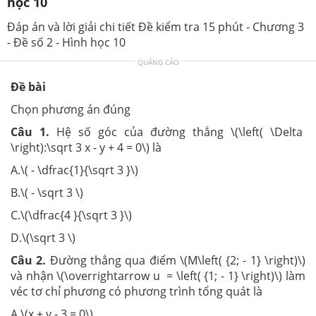
học 10
Đáp án và lời giải chi tiết Đề kiểm tra 15 phút - Chương 3
- Đề số 2 - Hình học 10
QUẢNG CÁO
Đề bài
Chọn phương án đúng
Câu 1.
Hệ số góc của đường thẳng \(\left( \Delta
\right):\sqrt 3 x - y + 4 = 0\) là
A.\( - \dfrac{1}{\sqrt 3 }\)
B.\( - \sqrt 3 \)
C.\(\dfrac{4 }{\sqrt 3 }\)
D.\(\sqrt 3 \)
Câu 2.
Đường thẳng qua điểm \(M\left( {2; - 1} \right)\)
và nhận \(\overrightarrow u = \left( {1; - 1} \right)\) làm
véc tơ chỉ phương có phương trình tổng quát là
A.\(x + y - 3 = 0\)