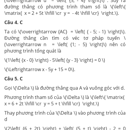
(\overrightarrow u = \left( {5; - 4} \right)\) . Suy ra
đường thẳng có phương trình tham số là \(\left\{
\matrix{ x = 2 + 5t \hfill \cr y = - 4t \hfill \cr} \right.\).
Câu 4. C
Ta có \(\overrightarrow {AC} = \left( { - 5; - 1} \right)\).
Đường thẳng cần tìm có véc tơ pháp tuyến \
(\overrightarrow n = \left( {1; - 5} \right)\) nên có
phương trình tổng quát là
\(1\left( {x - 0} \right) - 5\left( {y - 3} \right) = 0 \)
\(\Leftrightarrow x - 5y + 15 = 0\).
Câu 5. C
Gọi \(\Delta \) là đường thẳng qua A và vuông góc với d.
Phương trình tham số của \(\Delta \) là \(\left\{ \matrix{
x = 6 + 2t \hfill \cr y = 5 + t \hfill \cr} \right.\)
Thay phương trình của \(\Delta \) vào phương trình của
d
\(2\left( {6 + 2t} \right) + \left( {5 + t} \right) - 2 = 0