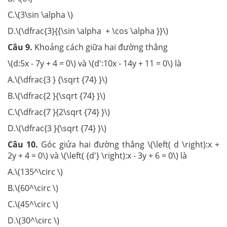
C.\(3\sin \alpha \)
D.\(\dfrac{3}{{\sin \alpha + \cos \alpha }}\)
Câu 9.
Khoảng cách giữa hai đường thẳng
\(d:5x - 7y + 4 = 0\) và \(d':10x - 14y + 11 = 0\) là
A.\(\dfrac{3 } {\sqrt {74} }\)
B.\(\dfrac{2 }{\sqrt {74} }\)
C.\(\dfrac{7 }{2\sqrt {74} }\)
D.\(\dfrac{3 }{\sqrt {74} }\)
Câu 10.
Góc giửa hai đường thẳng \(\left( d \right):x +
2y + 4 = 0\) và \(\left( {d'} \right):x - 3y + 6 = 0\) là
A.\(135^\circ \)
B.\(60^\circ \)
C.\(45^\circ \)
D.\(30^\circ \)