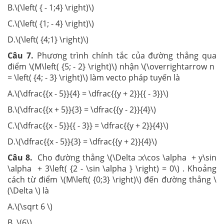
B.\(\left( { - 1;4} \right)\)
C.\(\left( {1; - 4} \right)\)
D.\(\left( {4;1} \right)\)
Câu 7.
Phương trình chính tắc của đường thẳng qua
điểm \(M\left( {5; - 2} \right)\) nhận \(\overrightarrow n
= \left( {4; - 3} \right)\) làm vecto pháp tuyến là
A.\(\dfrac{{x - 5}}{4} = \dfrac{{y + 2}}{{ - 3}}\)
B.\(\dfrac{{x + 5}}{3} = \dfrac{{y - 2}}{4}\)
C.\(\dfrac{{x - 5}}{{ - 3}} = \dfrac{{y + 2}}{4}\)
D.\(\dfrac{{x - 5}}{3} = \dfrac{{y + 2}}{4}\)
Câu 8.
Cho đường thẳng \(\Delta :x\cos \alpha + y\sin
\alpha + 3\left( {2 - \sin \alpha } \right) = 0\) . Khoảng
cách từ điểm \(M\left( {0;3} \right)\) đến đường thẳng \
(\Delta \) là
A.\(\sqrt 6 \)
B. \(6\)