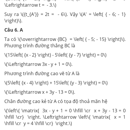
\Leftrightarrow t = - 3.\)
Suy ra \({t_{A'}} = 2t = - 6\). Vậy \(A' = \left( { - 6; - 1}
\right)\).
Câu 6. A
Ta có \(\overrightarrow {BC} = \left( { - 5; - 15} \right)\).
Phương trình đường thẳng BC là
\(15\left( {x - 2} \right) - 5\left( {y - 7} \right) = 0\)
\(\Leftrightarrow 3x - y + 1 = 0\).
Phương trình đường cao vẽ từ A là
\(5\left( {x - 4} \right) + 15\left( {y - 3} \right) = 0\)
\(\Leftrightarrow x + 3y - 13 = 0\).
Chân đường cao kẻ từ A có tọa độ thoả mãn hệ
\(\left\{ \matrix{ 3x - y + 1 = 0 \hfill \cr x + 3y - 13 = 0
\hfill \cr} \right. \Leftrightarrow \left\{ \matrix{ x = 1
\hfill \cr y = 4 \hfill \cr} \right.\)