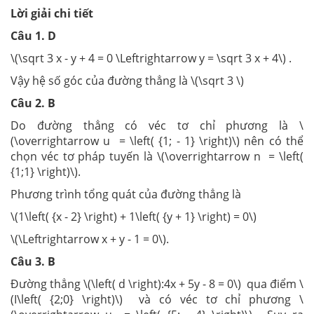
Lời giải chi tiết
Câu 1. D
\(\sqrt 3 x - y + 4 = 0 \Leftrightarrow y = \sqrt 3 x + 4\) .
Vậy hệ số góc của đường thẳng là \(\sqrt 3 \)
Câu 2. B
Do đường thẳng có véc tơ chỉ phương là \
(\overrightarrow u = \left( {1; - 1} \right)\) nên có thể
chọn véc tơ pháp tuyến là \(\overrightarrow n = \left(
{1;1} \right)\).
Phương trình tổng quát của đường thẳng là
\(1\left( {x - 2} \right) + 1\left( {y + 1} \right) = 0\)
\(\Leftrightarrow x + y - 1 = 0\).
Câu 3. B
Đường thẳng \(\left( d \right):4x + 5y - 8 = 0\) qua điểm \
(I\left( {2;0} \right)\) và có véc tơ chỉ phương \