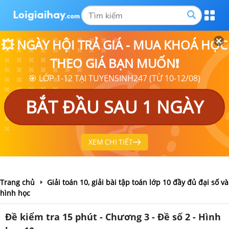
💥 NGÀY HỘI TRẢ GIÁ - MUA KHOÁ HỌC
THEO GIÁ BẠN MUỐN❗
🎯 LỚP 1-12 TẠI TUYENSINH247 (TỪ 10-12/08)
BẮT ĐẦU SAU 1 NGÀY
XEM CHI TIẾT
Trang chủ
Giải toán 10, giải bài tập toán lớp 10 đầy đủ đại số và
hình học
Đề kiểm tra 15 phút - Chương 3 - Đề số 2 - Hình