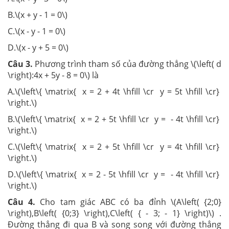
B.\(x + y - 1 = 0\)
C.\(x - y - 1 = 0\)
D.\(x - y + 5 = 0\)
Câu 3.
Phương trình tham số của đường thẳng \(\left( d
\right):4x + 5y - 8 = 0\) là
A.\(\left\{ \matrix{ x = 2 + 4t \hfill \cr y = 5t \hfill \cr}
\right.\)
B.\(\left\{ \matrix{ x = 2 + 5t \hfill \cr y = - 4t \hfill \cr}
\right.\)
C.\(\left\{ \matrix{ x = 2 + 5t \hfill \cr y = 4t \hfill \cr}
\right.\)
D.\(\left\{ \matrix{ x = 2 - 5t \hfill \cr y = - 4t \hfill \cr}
\right.\)
Câu 4.
Cho tam giác ABC có ba đỉnh \(A\left( {2;0}
\right),B\left( {0;3} \right),C\left( { - 3; - 1} \right)\) .
Đường thẳng đi qua B và song song với đường thẳng