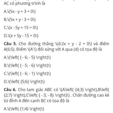
AC có phương trình là
A.\(5x - y + 3 = 0\)
B.\(5x + y - 3 = 0\)
C.\(x - 5y + 15 = 0\)
D.\(x + 5y - 15 = 0\)
Câu 5.
Cho đường thẳng \(d:2x + y - 2 = 0\) và điểm
A(6;5). Điểm \(A'\) đối xứng với A qua (d) có tọa độ là
A.\(\left( { - 6; - 5} \right)\)
B.\(\left( { - 5; - 6} \right)\)
C.\(\left( { - 6; - 1} \right)\)
D.\(\left( {5;6} \right)\)
Câu 6.
Cho tam giác ABC có \(A\left( {4;3} \right),B\left(
{2;7} \right),C\left( { - 3; - 8} \right)\) . Chân đường cao kẻ
từ đỉnh A đến cạnh BC có tọa độ là
A.\(\left( {1;4} \right)\)