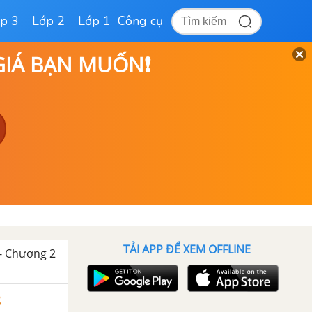
p 3
Lớp 2
Lớp 1
Công cụ
 GIÁ BẠN MUỐN❗
TẢI APP ĐỂ XEM OFFLINE
 - Chương 2
8