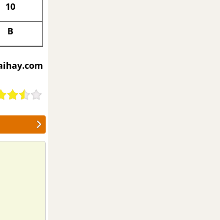
10
B
iaihay.com