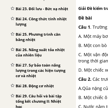
Giải Đề kiểm tra
Bài 23. Đối lưu - Bức xạ nhiệt
Đề bài
Bài 24. Công thức tính nhiệt
lượng
Câu 1
. Trường
Bài 25. Phương trình cân
A. Một máy bơ
bằng nhiệt
B. Một con bò 
Bài 26. Năng suất tỏa nhiệt
C. Một vận độ
của nhiên liệu
trong thời gian
Bài 27. Sự bảo toàn năng
D. Một chiếc x
lượng trong các hiện tượng
cơ và nhiệt
Câu 2.
Các trư
Bài 28. Động cơ nhiệt
A.Qủa nặng củ
Bài 29. Câu hỏi và bài tập
B. Một chiếc 
tổng kết chương II: Nhiệt
C. Nước nằm t
học