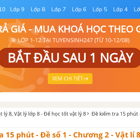
10
Lớp 9
Lớp 8
Lớp 7
Lớp 6
Lớp 5
Lớp 4
Lớ
RẢ GIÁ - MUA KHOÁ HỌC THEO
🎯 LỚP 1-12 TẠI TUYENSINH247 (TỪ 10-12/08)
BẮT ĐẦU SAU 1 NGÀY
XEM CHI TIẾT
t lý 8, Vật lý lớp 8 - Để học tốt vật lý 8
Đề kiểm tra 15 phút
 15 phút - Đề số 1 - Chương 2 - Vật lí 