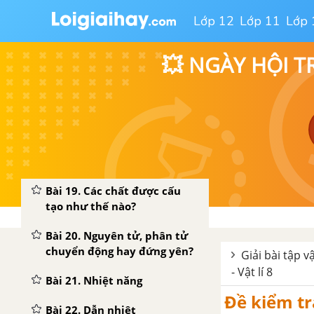
Lớp 12
Lớp 11
Lớp 
ĐỀ THI HỌC KÌ 1 MỚI NHẤT CÓ LỜI GIẢI
💥 NGÀY HỘI T
Đề ôn tập học kì 1 – Có đáp
án và lời giải
Đề thi học kì 1 của các
trường có lời giải – Mới nhất
CHƯƠNG II. NHIỆT HỌC - VẬT LÍ 8
Bài 19. Các chất được cấu
tạo như thế nào?
Bài 20. Nguyên tử, phân tử
chuyển động hay đứng yên?
Giải bài tập vậ
- Vật lí 8
Bài 21. Nhiệt năng
Đề kiểm tra
Bài 22. Dẫn nhiệt