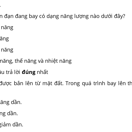
.
n đạn đang bay có dạng năng lượng nào dưới đây?
g năng
năng
t năng
năng, thế năng và nhiệt năng
u trả lời
đúng
nhất
được bắn lên từ mặt đất. Trong quá trình bay lên th
tăng dần.
ng dần.
giảm dần.