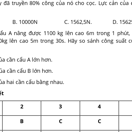
đã truyền 80% công của nó cho cọc. Lực cản của đ
. B. 10000N C. 1562,5N. D. 1562
cẩu A nâng được 1100 kg lên cao 6m trong 1 phút,
kg lên cao 5m trong 30s. Hãy so sánh công suất c
ủa cần cẩu A lớn hơn.
ủa cần cẩu B lớn hơn.
ủa hai cần cẩu bằng nhau.
ết
2
3
4
B
C
C