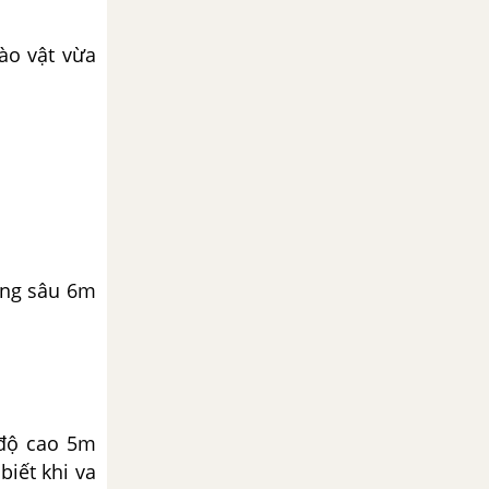
ào vật vừa
ếng sâu 6m
 độ cao 5m
iết khi va