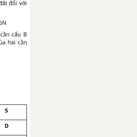
ất đổi với
5N
 cần cẩu B
ủa hai cần
5
D