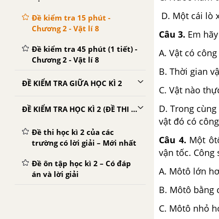
D. Một cái lò 
Đề kiểm tra 15 phút -
Chương 2 - Vật lí 8
Câu 3.
Em hãy 
Đề kiểm tra 45 phút (1 tiết) -
A. Vật có công
Chương 2 - Vật lí 8
B. Thời gian v
ĐỀ KIỂM TRA GIỮA HỌC KÌ 2
C. Vật nào thự
D. Trong cùng 
ĐỀ KIỂM TRA HỌC KÌ 2 (ĐỀ THI HỌC KÌ 2) - VẬT LÍ 8
vật đó có công
Đề thi học kì 2 của các
Câu 4.
Một ôtô
trường có lời giải – Mới nhất
vận tốc. Công 
Đề ôn tập học kì 2 – Có đáp
A. Môtô lớn
án và lời giải
B. Môtô bằng c
C. Môtô nhỏ 