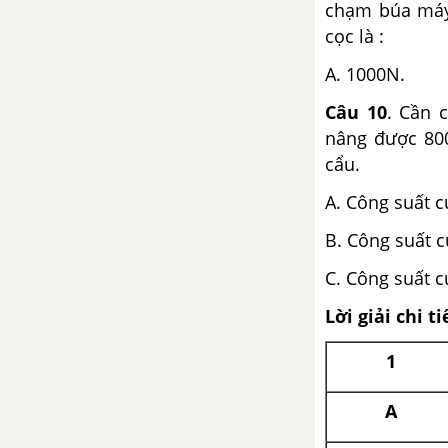
chạm búa máy 
cọc là :
A. 1000N
Câu 10
. Cần 
nâng được 800
cẩu.
A. Công suất c
B. Công suất c
C. Công suất c
Lời giải chi ti
1
A