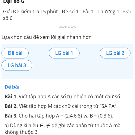
Đại số 6
Giải Đề kiểm tra 15 phút - Đề số 1 - Bài 1 - Chương 1 - Đại
số 6
QUẢNG CÁO
Lựa chọn câu để xem lời giải nhanh hơn
Đề bài
LG bài 1
LG bài 2
LG bài 3
Đề bài
Bài 1
. Viết tập hợp A các số tự nhiên có một chữ số.
Bài 2.
Viết tập hợp M các chữ cái trong từ “SA PA”.
Bài 3
. Cho hai tập hợp A = {2;4;6;8} và B = {0;3;6}.
a) Dùng kí hiệu ∈, ∉ để ghi các phân tử thuộc A mà
không thuộc B.