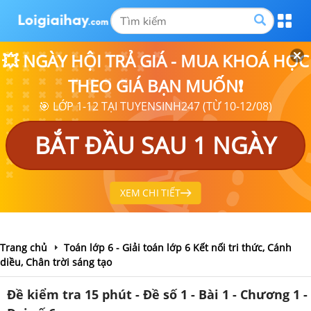
💥 NGÀY HỘI TRẢ GIÁ - MUA KHOÁ HỌC
THEO GIÁ BẠN MUỐN❗
🎯 LỚP 1-12 TẠI TUYENSINH247 (TỪ 10-12/08)
BẮT ĐẦU SAU 1 NGÀY
XEM CHI TIẾT
Trang chủ
Toán lớp 6 - Giải toán lớp 6 Kết nối tri thức, Cánh
diều, Chân trời sáng tạo
Đề kiểm tra 15 phút - Đề số 1 - Bài 1 - Chương 1 -