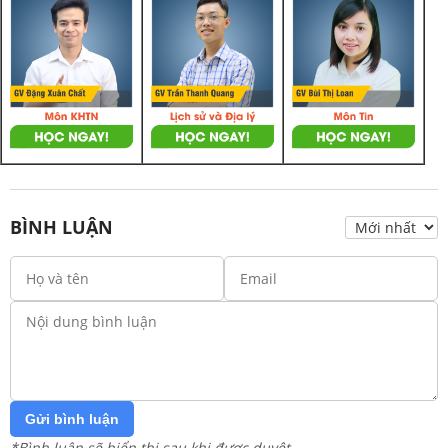
BÌNH LUẬN
Gửi bình luận
*Bình luận sẽ hiển thị sau khi được duyệt