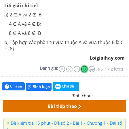
Lời giải chi tiết:
a) 2 ∈ A và 2 ∉ B;
4 ∈ A và 4 ∉ B;
8 ∈ A và 8 ∉ B
b) Tập hợp các phần tử vừa thuộc A và vừa thuộc B là C
= {6}.
Loigiaihay.com
Đánh giá:
(4/5 ⭐ - 2 lượt)
Chia sẻ
Chia sẻ
Bình luận
Bình chọn:
Bài tiếp theo
Đề kiểm tra 15 phút - Đề số 2 - Bài 1 - Chương 1 - Đại số