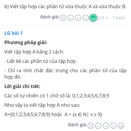
b) Viết tập hợp các phần tử vừa thuộc A và vừa thuộc B.
Đánh giá:
(5/5 ⭐ - 1 lượt)
LG bài 1
Phương pháp giải:
Viết tập hợp A bằng 2 cách:
- Liệt kê các phần tử của tập hợp.
- Chỉ ra tính chất đặc trưng cho các phần tử của tập
hợp đó.
Lời giải chi tiết:
Các số tự nhiên có 1 chữ số là: 0;1;2;3;4;5;6;7;8;9
Như vậy ta viết tập hợp A như sau:
A={0;1;2;3;4;5;6;7;8;9} hoặc A = {x ∈ N| x ≤ 9}
Đánh giá: