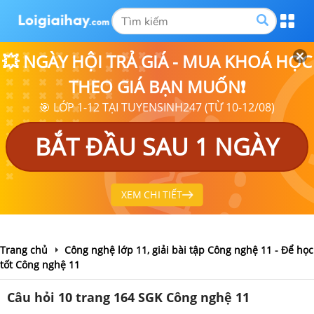
💥 NGÀY HỘI TRẢ GIÁ - MUA KHOÁ HỌC
THEO GIÁ BẠN MUỐN❗
🎯 LỚP 1-12 TẠI TUYENSINH247 (TỪ 10-12/08)
BẮT ĐẦU SAU 1 NGÀY
XEM CHI TIẾT
Trang chủ
Công nghệ lớp 11, giải bài tập Công nghệ 11 - Để học
tốt Công nghệ 11
Câu hỏi 10 trang 164 SGK Công nghệ 11