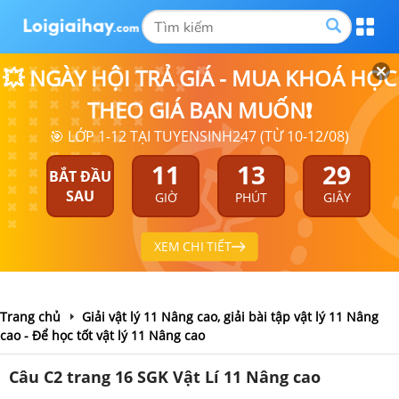
💥 NGÀY HỘI TRẢ GIÁ - MUA KHOÁ HỌC
THEO GIÁ BẠN MUỐN❗
🎯 LỚP 1-12 TẠI TUYENSINH247 (TỪ 10-12/08)
11
13
29
BẮT ĐẦU
SAU
GIỜ
PHÚT
GIÂY
XEM CHI TIẾT
Trang chủ
Giải vật lý 11 Nâng cao, giải bài tập vật lý 11 Nâng
cao - Để học tốt vật lý 11 Nâng cao
Câu C2 trang 16 SGK Vật Lí 11 Nâng cao