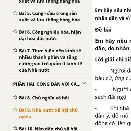
xuất và lưu thông hàng hóa
Em hãy nêu nhữ
Bài 5. Cung - cầu trong sản
nhân dân và vì
xuất và lưu thông hàng hóa
Đề bài
Bài 6. Công nghiệp hóa, hiện
đại hóa đất nước
Em hãy nêu 
dân, do nhân 
Bài 7. Thực hiện nền kinh tế
nhiều thành phần và tăng
Lời giải chi ti
cường vai trò quản lí kinh tế
của Nhà nước
- Người dân 
bầu cử, ứng cử
PHẦN HAI. CÔNG DÂN VỚI CÁC VẤN ĐỀ CHÍNH TRỊ XÃ HỘI
- Người dân 
sách đãi ngộ
Bài 8. Chủ nghĩa xã hội
- Khi nhà nướ
Bài 9. Nhà nước xã hội chủ
dân ý, để mỗi
nghĩa
động có liên 
Bài 10. Nền dân chủ xã hội