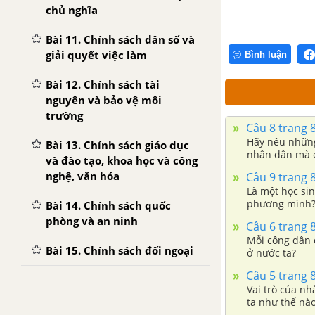
chủ nghĩa
Bài 11. Chính sách dân số và
giải quyết việc làm
Bình luận
Bài 12. Chính sách tài
nguyên và bảo vệ môi
trường
Câu 8 trang 
Hãy nêu những
Bài 13. Chính sách giáo dục
nhân dân mà e
và đào tạo, khoa học và công
nghệ, văn hóa
Câu 9 trang 
Là một học si
phương mình
Bài 14. Chính sách quốc
phòng và an ninh
Câu 6 trang 
Mỗi công dân 
Bài 15. Chính sách đối ngoại
ở nước ta?
Câu 5 trang 
Vai trò của n
ta như thế nà