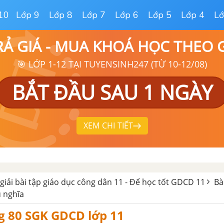
10
Lớp 9
Lớp 8
Lớp 7
Lớp 6
Lớp 5
Lớp 4
Lớ
RẢ GIÁ - MUA KHOÁ HỌC THEO
🎯 LỚP 1-12 TẠI TUYENSINH247 (TỪ 10-12/08)
BẮT ĐẦU SAU 1 NGÀY
XEM CHI TIẾT
giải bài tập giáo dục công dân 11 - Để học tốt GDCD 11
Bà
ủ nghĩa
g 80 SGK GDCD lớp 11