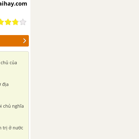
iaihay.com
 chủ của
 địa
i chủ nghĩa
 trị ở nước