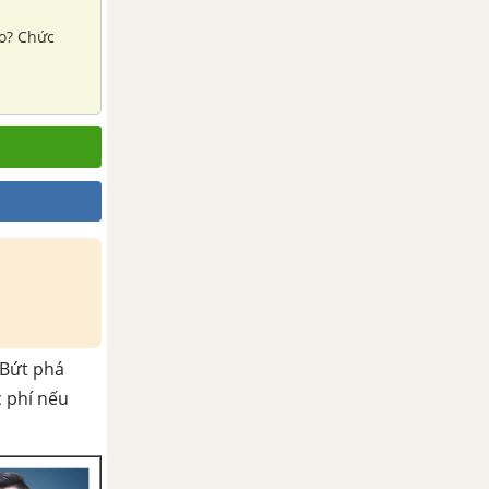
o? Chức
Bứt phá
c phí nếu