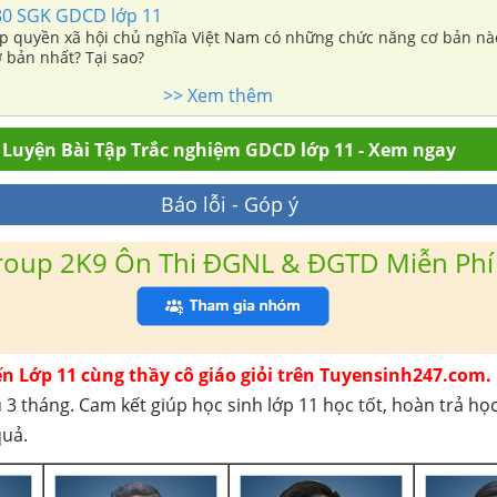
80 SGK GDCD lớp 11
 quyền xã hội chủ nghĩa Việt Nam có những chức năng cơ bản nà
 bản nhất? Tại sao?
>> Xem thêm
Luyện Bài Tập Trắc nghiệm GDCD lớp 11 - Xem ngay
Báo lỗi - Góp ý
roup 2K9 Ôn Thi ĐGNL & ĐGTD Miễn Phí
ến Lớp 11 cùng thầy cô giáo giỏi trên Tuyensinh247.com.
 3 tháng. Cam kết giúp học sinh lớp 11 học tốt, hoàn trả họ
quả.