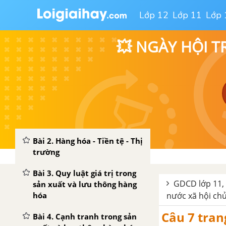
Lớp 12
Lớp 11
Lớp 
💥 NGÀY HỘI T
PHẦN MỘT. CÔNG DÂN VỚI KINH TẾ
Bài 1. Công dân với sự phát
triển kinh tế
Bài 2. Hàng hóa - Tiền tệ - Thị
trường
Bài 3. Quy luật giá trị trong
GDCD lớp 11, 
sản xuất và lưu thông hàng
hóa
nước xã hội ch
Câu 7 tran
Bài 4. Cạnh tranh trong sản