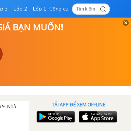
p 3
Lớp 2
Lớp 1
Công cụ
 GIÁ BẠN MUỐN❗
TẢI APP ĐỂ XEM OFFLINE
i 9. Nhà