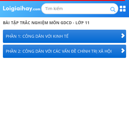
BÀI TẬP TRẮC NGHIỆM
MÔN GDCD
-
LỚP 11
PHẦN 1: CÔNG DÂN VỚI KINH TẾ
PHẦN 2: CÔNG DÂN VỚI CÁC VẤN ĐỀ CHÍNH TRỊ XÃ HỘI