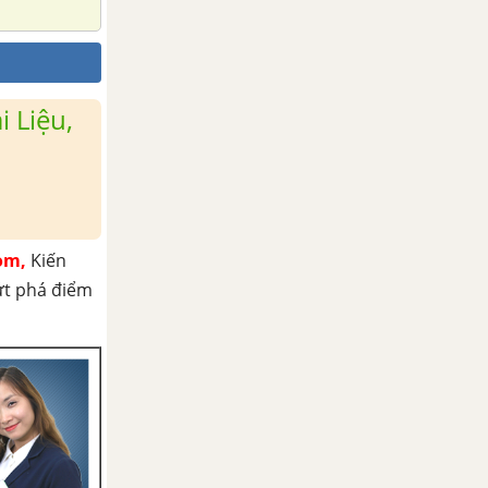
 Liệu,
om,
Kiến
ứt phá điểm