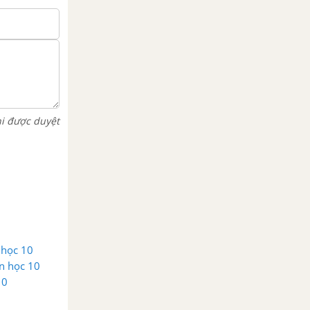
hi được duyệt
 học 10
in học 10
10