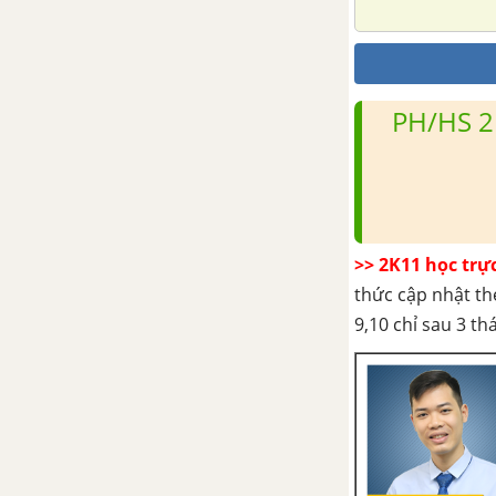
PH/HS 2
>> 2K11 học trự
thức cập nhật th
9,10 chỉ sau 3 t