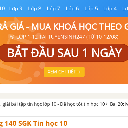
10
Lớp 9
Lớp 8
Lớp 7
Lớp 6
Lớp 5
Lớp 4
Lớ
RẢ GIÁ - MUA KHOÁ HỌC THEO
🎯 LỚP 1-12 TẠI TUYENSINH247 (TỪ 10-12/08)
BẮT ĐẦU SAU 1 NGÀY
XEM CHI TIẾT
, giải bài tập tin học lớp 10 - Để học tốt tin học 10
Bài 20:
g 140 SGK Tin học 10