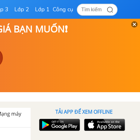
p 3
Lớp 2
Lớp 1
Công cụ
 GIÁ BẠN MUỐN❗
TẢI APP ĐỂ XEM OFFLINE
 Mạng máy