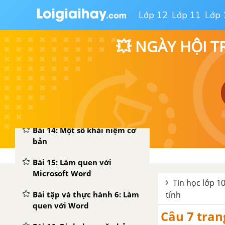
tiếp với hệ điều hành
Lớp 12
Lớp 11
Lớp 
Windows
Bài tập và thực hành 5: Thao
💥 NGÀY HỘI T
tác với tệp và thư mục
Bài 13: Một số hệ điều hành
thông dụng
CHƯƠNG 3: SOẠN THẢO VĂN BẢN
Bài 14: Một số khái niệm cơ
bản
Bài 15: Làm quen với
Microsoft Word
Tin học lớp 10
Bài tập và thực hành 6: Làm
tính
quen với Word
Câu 7 tran