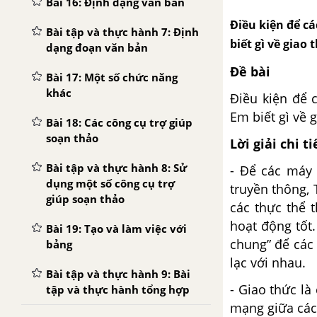
Bài 16: Định dạng văn bản
Điều kiện để cá
Bài tập và thực hành 7: Định
biết gì về giao 
dạng đoạn văn bản
Đề bài
Bài 17: Một số chức năng
khác
Điều kiện để 
Em biết gì về 
Bài 18: Các công cụ trợ giúp
soạn thảo
Lời giải chi ti
Bài tập và thực hành 8: Sử
- Để các máy 
dụng một số công cụ trợ
truyền thông, 
giúp soạn thảo
các thực thể 
hoạt động tốt.
Bài 19: Tạo và làm việc với
chung” để các h
bảng
lạc với nhau.
Bài tập và thực hành 9: Bài
- Giao thức là
tập và thực hành tổng hợp
mạng giữa các 