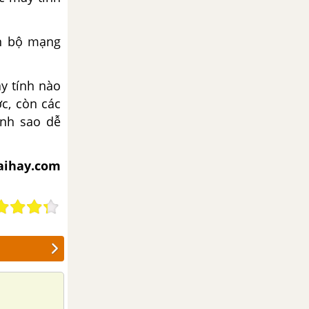
àn bộ mạng
y tính nào
c, còn các
ình sao dễ
iaihay.com