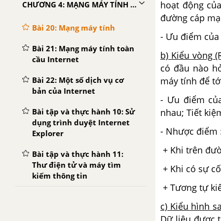
hoạt động của
CHƯƠNG 4: MẠNG MÁY TÍNH VÀ INTERNET
đường cáp mạng
Bài 20: Mạng máy tính
- Ưu điểm của
Bài 21: Mạng máy tính toàn
b) Kiểu vòng (
cầu Internet
có đầu nào hở
Bài 22: Một số dịch vụ cơ
máy tính để tớ
bản của Internet
- Ưu điểm củ
Bài tập và thực hành 10: Sử
nhau;
Tiết ki
dụng trình duyệt Internet
- Nhược điểm 
Explorer
+ Khi trên đư
Bài tập và thực hành 11:
Thư điện tử và máy tìm
+ Khi có sự cố 
kiếm thông tin
+ Tương tự ki
c) Kiểu hình sa
Dữ liệu được 