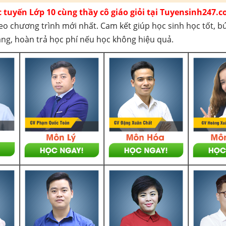
c tuyến Lớp 10 cùng thầy cô giáo giỏi tại Tuyensinh247.c
eo chương trình mới nhất. Cam kết giúp học sinh học tốt, b
háng, hoàn trả học phí nếu học không hiệu quả.