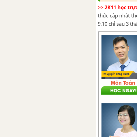
>> 2K11 học trự
thức cập nhật th
9,10 chỉ sau 3 t