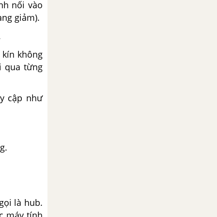
nh nối vào
àng giảm).
.
 kín không
i qua từng
uy cập như
g.
gọi là hub.
c máy tính