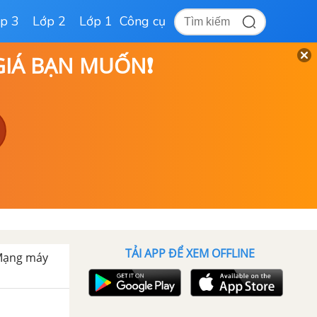
p 3
Lớp 2
Lớp 1
Công cụ
 GIÁ BẠN MUỐN❗
TẢI APP ĐỂ XEM OFFLINE
 Mạng máy