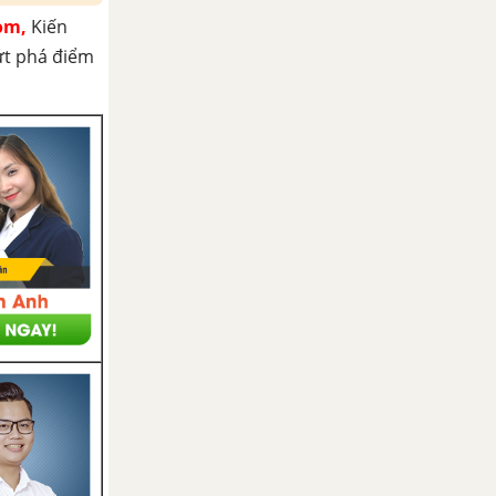
om,
Kiến
ứt phá điểm