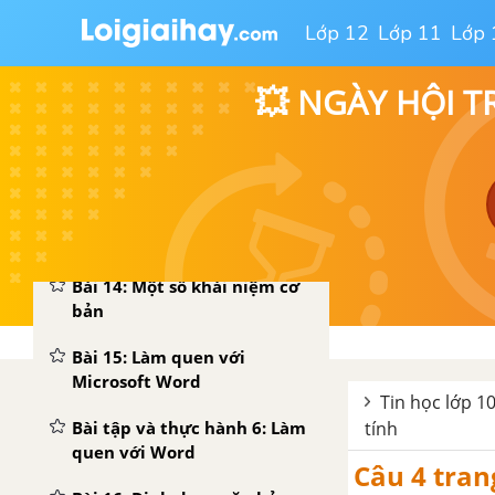
tiếp với hệ điều hành
Lớp 12
Lớp 11
Lớp 
Windows
Bài tập và thực hành 5: Thao
💥 NGÀY HỘI T
tác với tệp và thư mục
Bài 13: Một số hệ điều hành
thông dụng
CHƯƠNG 3: SOẠN THẢO VĂN BẢN
Bài 14: Một số khái niệm cơ
bản
Bài 15: Làm quen với
Microsoft Word
Tin học lớp 10
Bài tập và thực hành 6: Làm
tính
quen với Word
Câu 4 tran