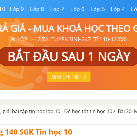
10
Lớp 9
Lớp 8
Lớp 7
Lớp 6
Lớp 5
Lớp 4
Lớ
RẢ GIÁ - MUA KHOÁ HỌC THEO
🎯 LỚP 1-12 TẠI TUYENSINH247 (TỪ 10-12/08)
BẮT ĐẦU SAU 1 NGÀY
XEM CHI TIẾT
, giải bài tập tin học lớp 10 - Để học tốt tin học 10
Bài 20:
g 140 SGK Tin học 10