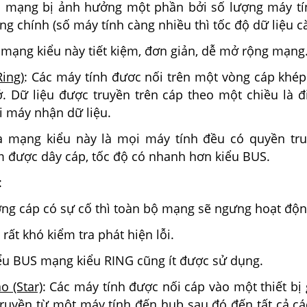
 mạng bị ảnh hưởng một phần bởi số lượng máy tí
 chính (số máy tính càng nhiều thì tốc độ dữ liệu c
 mạng kiểu này tiết kiệm, đơn giản, dễ mở rộng mạng
Ring)
: Các máy tính đươc nối trên một vòng cáp khép
. Dữ liệu được truyền trên cáp theo một chiều là đ
i máy nhận dữ liệu.
a mạng kiểu này là mọi máy tính đều có quyền tr
ệm được dây cáp, tốc độ có nhanh hơn kiểu BUS.
:
ờng cáp có sự cố thì toàn bộ mạng sẽ ngưng hoạt độn
rất khó kiểm tra phát hiện lỗi.
ểu BUS mạng kiểu RING cũng ít được sử dụng.
o (Star)
: Các máy tính được nối cáp vào một thiết bị 
truyền từ một máy tính đến hub sau đó đến tất cả cá