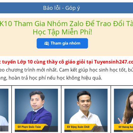
Báo lỗi - Góp ý
K10 Tham Gia Nhóm Zalo Để Trao Đổi Tài
Học Tập Miễn Phí!
c tuyến Lớp 10 cùng thầy cô giáo giỏi tại Tuyensinh247.c
eo chương trình mới nhất. Cam kết giúp học sinh học tốt, b
háng, hoàn trả học phí nếu học không hiệu quả.