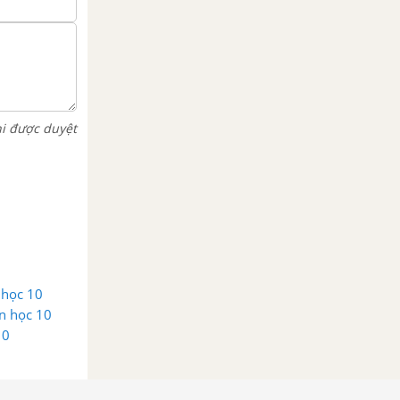
hi được duyệt
 học 10
in học 10
10