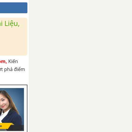
 Liệu,
om,
Kiến
ứt phá điểm