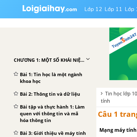
Lớp 12
Lớp 11
Lớp 
CHƯƠNG 1: MỘT SỐ KHÁI NIỆM CƠ BẢN CỦA TIN HỌC
Bài 1: Tin học là một ngành
khoa học
Tin học lớp 10
Bài 2: Thông tin và dữ liệu
tính
Bài tập và thực hành 1: Làm
Câu 1 tran
quen với thông tin và mã
hóa thông tin
Mạng máy tính 
Bài 3: Giới thiệu về máy tính