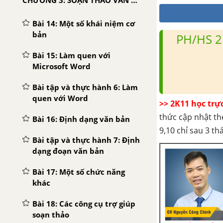
CHƯƠNG 3: SOẠN THẢO VĂN BẢN
Bài 14: Một số khái niệm cơ
bản
PH/HS 2
Bài 15: Làm quen với
Microsoft Word
Bài tập và thực hành 6: Làm
quen với Word
>> 2K11 học trự
thức cập nhật th
Bài 16: Định dạng văn bản
9,10 chỉ sau 3 t
Bài tập và thực hành 7: Định
dạng đoạn văn bản
Bài 17: Một số chức năng
khác
Bài 18: Các công cụ trợ giúp
soạn thảo