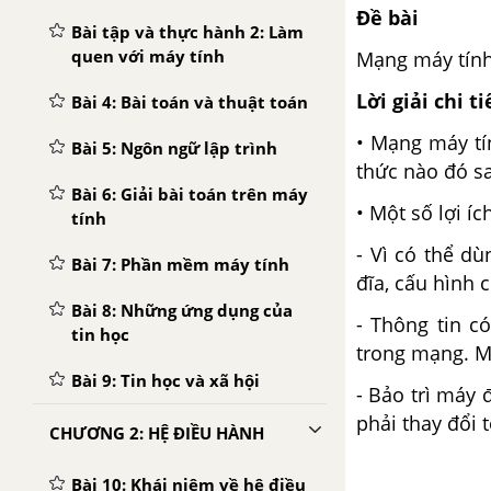
Đề bài
Bài tập và thực hành 2: Làm
quen với máy tính
Mạng máy tính 
Lời giải chi ti
Bài 4: Bài toán và thuật toán
•
Mạng máy tí
Bài 5: Ngôn ngữ lập trình
thức nào đó sa
Bài 6: Giải bài toán trên máy
•
Một số lợi í
tính
- Vì có thể d
Bài 7: Phần mềm máy tính
đĩa, cấu hình 
Bài 8: Những ứng dụng của
- Thông tin 
tin học
trong mạng. Mọ
Bài 9: Tin học và xã hội
- Bảo trì máy
phải thay đổi t
CHƯƠNG 2: HỆ ĐIỀU HÀNH
Bài 10: Khái niệm về hệ điều