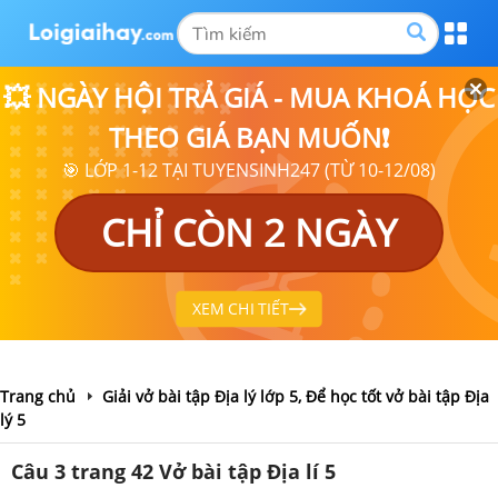
💥 NGÀY HỘI TRẢ GIÁ - MUA KHOÁ HỌC
THEO GIÁ BẠN MUỐN❗
🎯 LỚP 1-12 TẠI TUYENSINH247 (TỪ 10-12/08)
CHỈ CÒN 2 NGÀY
XEM CHI TIẾT
Trang chủ
Giải vở bài tập Địa lý lớp 5, Để học tốt vở bài tập Địa
lý 5
Câu 3 trang 42 Vở bài tập Địa lí 5