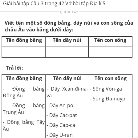
Giải bài tập Câu 3 trang 42 Vở bài tập Địa lí 5
QUẢNG CÁO
Viết tên một số đồng bằng, dãy núi và con sông của
châu Âu vào bảng dưới đây:
Tên đồng bằng
Tên dãy núi
Tên con sông
Trả lời:
Tên đồng bằng
Tên dãy núi
Tên con sông
- Đồng bằng
- Dãy Xcan-đi-na-
- Sông Von-ga
Đông Âu
va
- Sông Đa-nuyp
- Đồng bằng
- Dãy An-pơ
Trung Âu
- Dãy Cac-pat
- Đồng bằng Tây
- Dãy Cap-ca
Âu
- Dãy U-ran