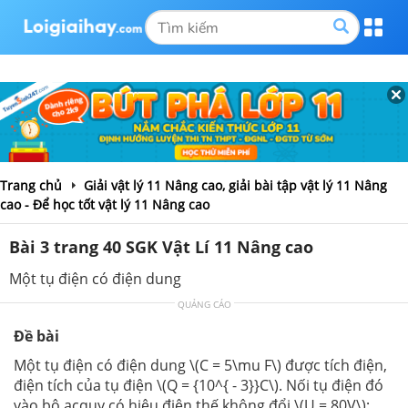
Trang chủ
Giải vật lý 11 Nâng cao, giải bài tập vật lý 11 Nâng
cao - Để học tốt vật lý 11 Nâng cao
Bài 3 trang 40 SGK Vật Lí 11 Nâng cao
Một tụ điện có điện dung
QUẢNG CÁO
Đề bài
Một tụ điện có điện dung \(C = 5\mu F\) được tích điện,
điện tích của tụ điện \(Q = {10^{ - 3}}C\). Nối tụ điện đó
vào bộ acquy có hiệu điện thế không đổi \(U = 80V\);