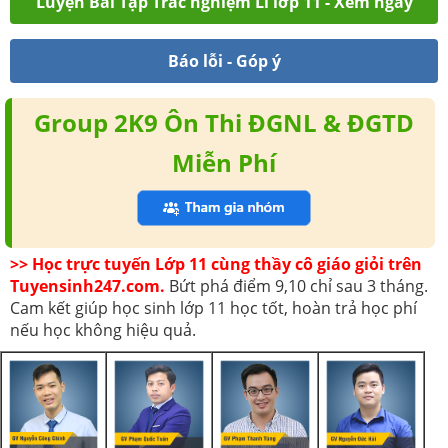
Luyện Bài Tập Trắc nghiệm Lí lớp 11 - Xem ngay
Báo lỗi - Góp ý
Group 2K9 Ôn Thi ĐGNL & ĐGTD
Miễn Phí
>> Học trực tuyến Lớp 11 cùng thầy cô giáo giỏi trên
Tuyensinh247.com.
Bứt phá điểm 9,10 chỉ sau 3 tháng.
Cam kết giúp học sinh lớp 11 học tốt, hoàn trả học phí
nếu học không hiệu quả.