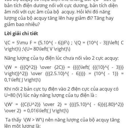
bản tích điện dương nối với cực dương, bản tích diện
âm nối với cực âm của bộ acquy. Hỏi khi đó năng
lượng của bộ acquy tăng lên hay giảm đi? Tăng hay
giảm bao nhiêu?
Lời giải chi tiết
\(C = 5\mu F = {5.10^{ - 6}}F\) ; \(Q = {10^{ - 3}}\left( C
\right)\) ;\(U= 80\left( V \right)\)
Năng lượng của tụ điện lúc chưa nối vào 2 cực acquy:
\(W = {{{Q^2}} \over {2C}} = {{{{\left( {{{10}^{ - 3}}}
\right)}^2}} \over {{{2.5.10}^{ - 6}}}} = {10^{ - 1}} =
0,1\left( J \right)\)
Khi nối 2 bản cực tụ điện vào 2 điện cực của acquy có
U=80 (V) lúc này năng lượng của tụ điện là :
\(W' = {{C{U^2}} \over 2} = {{{{5.10}^{ - 6}}{{.80}^2}}
\over 2} = 0,016\left( J \right)\)
Ta thấy \(W > W’\) nên năng lượng của bộ acquy tăng
lên một lượng là: