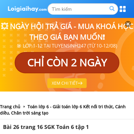
💥 NGÀY HỘI TRẢ GIÁ - MUA KHOÁ HỌC
THEO GIÁ BẠN MUỐN❗
🎯 LỚP 1-12 TẠI TUYENSINH247 (TỪ 10-12/08)
CHỈ CÒN 2 NGÀY
XEM CHI TIẾT
Trang chủ
Toán lớp 6 - Giải toán lớp 6 Kết nối tri thức, Cánh
diều, Chân trời sáng tạo
Bài 26 trang 16 SGK Toán 6 tập 1