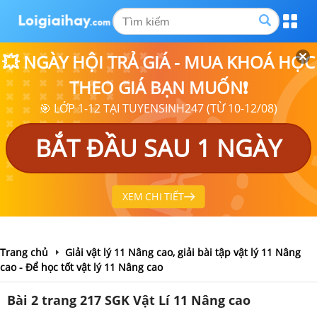
💥 NGÀY HỘI TRẢ GIÁ - MUA KHOÁ HỌC
THEO GIÁ BẠN MUỐN❗
🎯 LỚP 1-12 TẠI TUYENSINH247 (TỪ 10-12/08)
BẮT ĐẦU SAU 1 NGÀY
XEM CHI TIẾT
Trang chủ
Giải vật lý 11 Nâng cao, giải bài tập vật lý 11 Nâng
cao - Để học tốt vật lý 11 Nâng cao
Bài 2 trang 217 SGK Vật Lí 11 Nâng cao