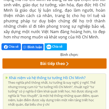
sinh viên, giáo dục tư tưởng, văn hóa, đạo đức Hồ Chí
Minh là giáo dục lý luận sống, đạo làm người, hoàn
thiện nhân cách cá nhân, trang bị cho họ trí tuệ và
phương pháp tư duy biện chứng để họ trở thành
những chiến sĩ đi tiên phong trong sự nghiệp bảo vệ,
xây dựng một nước Việt Nam đàng hoàng hơn, to đẹp
hơn như mong muốn và khát vọng của Hồ Chí Minh.
Chia sẻ
Chia sẻ
Bình luận
Bình chọn:
Bài tiếp theo
Khái niệm và hệ thống tư tưởng Hồ Chí Minh?
Theo nghĩa phổ thông nhất, tư tưởng là suy nghĩ, ý nghĩ. Thế
nhưng trong cụm từ “tư tưởng Hồ Chí Minh”, thuật ngữ “tư
tưởng” có ý nghĩa ở tầm khái quát triết học. Nó được dùng với
nghĩa là “học thuyết”, là một hệ thống những quan điểm, quan
niệm, luận điểm được xây dựng trên một nền tảng triết học
nhất quán, đại biểu cho ý chí