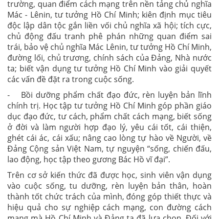
trường, quan điểm cách mạng trên nền tảng chủ nghĩa
Mác - Lênin, tư tưởng Hồ Chí Minh; kiên định mục tiêu
độc lập dân tộc gắn liền vối chủ nghĩa xã hội; tích cực,
chủ động đấu tranh phê phán những quan điểm sai
trái, bảo vệ chủ nghĩa Mác Lênin, tư tưởng Hồ Chí Minh,
đường lối, chủ trương, chính sách của Đảng, Nhà nước
ta; biết vận dụng tư tưởng Hồ Chí Minh vào giải quyết
các vấn đề đặt ra trong cuộc sống.
- Bồi dưỡng phẩm chất đạo đức, rèn luyện bản lĩnh
chính trị. Học tập tư tưởng Hồ Chí Minh góp phần giáo
dục đạo đức, tư cách, phẩm chất cách mạng, biết sống
ở đời và làm người hợp đạo lý, yêu cái tốt, cái thiện,
ghét cái ác, cái xấu; nâng cao lòng tự hào về Người, về
Đảng Cộng sản Việt Nam, tự nguyện “sống, chiến đấu,
lao động, học tập theo gương Bác Hồ vĩ đại”.
Trên cơ sở kiến thức đã được học, sinh viên vận dụng
vào cuộc sống, tu dưỡng, rèn luyện bản thân, hoàn
thành tốt chức trách của mình, đóng góp thiết thực và
hiệu quả cho sự nghiệp cách mạng, con đường cách
mạng mà Hồ Chí Minh và Đảng ta đã lựa chọn. Đối với