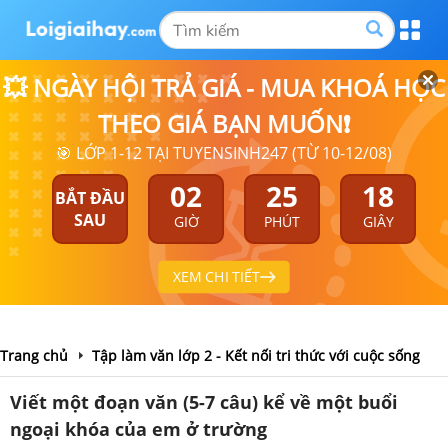
💥 NGÀY HỘI TRẢ GIÁ - MUA KHOÁ HỌC
THEO GIÁ BẠN MUỐN❗
🎯 LỚP 1-12 TẠI TUYENSINH247 (TỪ 10-12/08)
02
25
18
BẮT ĐẦU
SAU
GIỜ
PHÚT
GIÂY
XEM CHI TIẾT
Trang chủ
Tập làm văn lớp 2 - Kết nối tri thức với cuộc sống
Viết một đoạn văn (5-7 câu) kể về một buổi
ngoại khóa của em ở trường