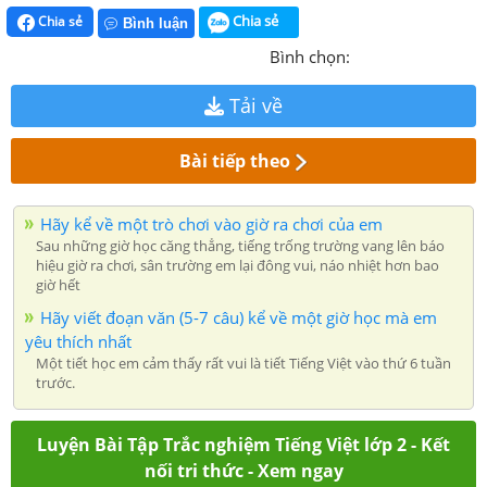
Chia sẻ
Chia sẻ
Bình luận
Bình chọn:
Tải về
Bài tiếp theo
Hãy kể về một trò chơi vào giờ ra chơi của em
Sau những giờ học căng thẳng, tiếng trống trường vang lên báo
hiệu giờ ra chơi, sân trường em lại đông vui, náo nhiệt hơn bao
giờ hết
Hãy viết đoạn văn (5-7 câu) kể về một giờ học mà em
yêu thích nhất
Một tiết học em cảm thấy rất vui là tiết Tiếng Việt vào thứ 6 tuần
trước.
Luyện Bài Tập Trắc nghiệm Tiếng Việt lớp 2 - Kết
nối tri thức - Xem ngay