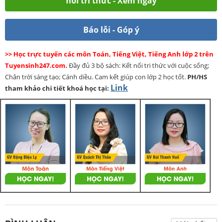
nối tri thức - Xem ngay
Báo lỗi - Góp ý
>> Học trực tuyến các môn Toán, Tiếng Việt, Tiếng Anh lớp 2 trên
Tuyensinh247.com.
Đầy đủ 3 bộ sách: Kết nối tri thức với cuộc sống;
Chân trời sáng tạo; Cánh diều. Cam kết giúp con lớp 2 học tốt.
PH/HS
Link
tham khảo chi tiết khoá học tại: