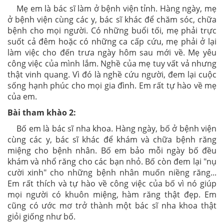
Mẹ em là bác sĩ làm ở bệnh viện tỉnh. Hàng ngày, mẹ
ở bệnh viện cùng các y, bác sĩ khác để chăm sóc, chữa
bệnh cho mọi người. Có những buổi tối, mẹ phải trực
suốt cả đêm hoặc có những ca cấp cứu, mẹ phải ở lại
làm việc cho đến trưa ngày hôm sau mới về. Mẹ yêu
công việc của mình lắm. Nghề của mẹ tuy vất vả nhưng
thật vinh quang. Vì đó là nghề cứu người, đem lại cuộc
sống hạnh phúc cho mọi gia đình. Em rất tự hào về mẹ
của em.
Bài tham khào 2:
Bố em là bác sĩ nha khoa. Hàng ngày, bố ở bệnh viện
cùng các y, bác sĩ khác để khám và chữa bệnh răng
miệng cho bệnh nhân. Bố em bảo mỗi ngày bố đều
khám và nhổ răng cho các bạn nhỏ. Bố còn đem lại "nụ
cười xinh" cho những bệnh nhân muốn niềng răng...
Em rất thích và tự hào về công việc của bố vì nó giúp
mọi người có khuôn miệng, hàm răng thật đẹp. Em
cũng có ước mơ trở thành một bác sĩ nha khoa thật
giỏi giống như bố.