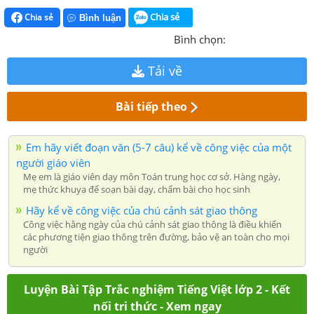
Chia sẻ
Chia sẻ
Bình luận
Bình chọn:
Tải về
Bài tiếp theo
Em hãy viết đoạn văn (5-7 câu) kể về công việc của một
người giáo viên
Mẹ em là giáo viên dạy môn Toán trung học cơ sở. Hàng ngày,
mẹ thức khuya để soạn bài dạy, chấm bài cho học sinh
Hãy kể về công việc của chú cảnh sát giao thông
Công việc hằng ngày của chú cảnh sát giao thông là điều khiển
các phương tiện giao thông trên đường, bảo vệ an toàn cho mọi
người
Luyện Bài Tập Trắc nghiệm Tiếng Việt lớp 2 - Kết
nối tri thức - Xem ngay