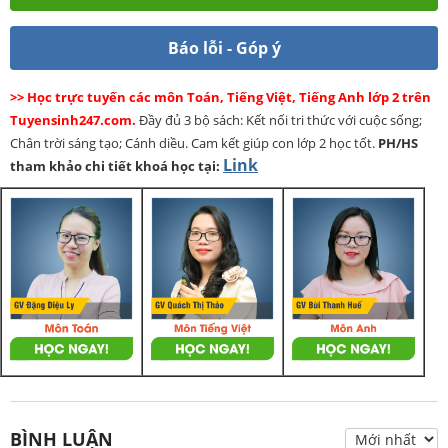
Báo lỗi - Góp ý
>> Học trực tuyến các môn Toán, Tiếng Việt, Tiếng Anh lớp 2 trên
Tuyensinh247.com.
Đầy đủ 3 bộ sách: Kết nối tri thức với cuộc sống;
Chân trời sáng tạo; Cánh diều. Cam kết giúp con lớp 2 học tốt.
PH/HS
Link
tham khảo chi tiết khoá học tại:
BÌNH LUẬN